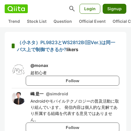
search
Login
Signup
Trend
Stock List
Question
Official Event
Official
（小ネタ）PL9823とWS2812B(旧Ver.)は同一
バス上で制御できるか?
likers
@
monax
超初心者
Follow
嶋 是一
@
simdroid
Androidやモバイルテクノロジーの普及活動に取
り組んでいます。 発信内容は個人的な見解であ
り所属する組織を代表する意見ではありませ
ん。
Follow