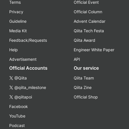
Terms
Official Event
Privacy
Official Column
Guideline
Advent Calendar
Media Kit
Qiita Tech Festa
Feedback/Requests
Qiita Award
Help
Engineer White Paper
Advertisement
API
Official Accounts
Our service
@Qiita
Qiita Team
@qiita_milestone
Qiita Zine
@qiitapoi
Official Shop
Facebook
YouTube
Podcast