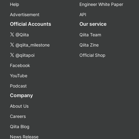
Help
Engineer White Paper
Advertisement
API
Official Accounts
Our service
@Qiita
Qiita Team
@qiita_milestone
Qiita Zine
@qiitapoi
Official Shop
Facebook
YouTube
Podcast
Company
About Us
Careers
Qiita Blog
News Release