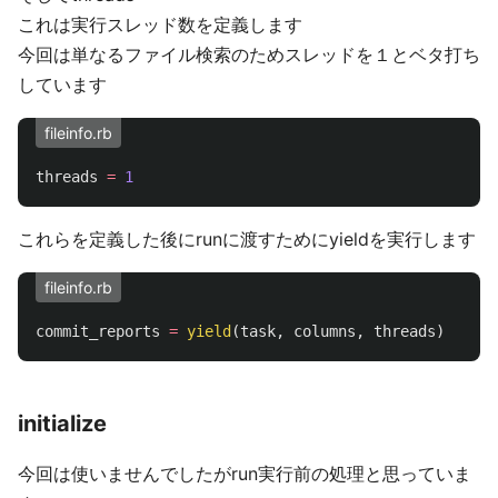
これは実行スレッド数を定義します
今回は単なるファイル検索のためスレッドを１とベタ打ち
しています
fileinfo.rb
threads
=
1
これらを定義した後にrunに渡すためにyieldを実行します
fileinfo.rb
commit_reports
=
yield
(
task
,
columns
,
threads
)
initialize
今回は使いませんでしたがrun実行前の処理と思っていま