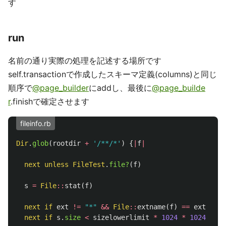
す
run
名前の通り実際の処理を記述する場所です
self.transactionで作成したスキーマ定義(columns)と同じ
順序で
@page_builder
にaddし、最後に
@page_builde
r
.finishで確定させます
fileinfo.rb
Dir
.
glob
(
rootdir
+
'/**/*'
)
{
|
f
|
next
unless
FileTest
.
file?
(
f
)
s
=
File
::
stat
(
f
)
next
if
ext
!=
"*"
&&
File
::
extname
(
f
)
==
ext
next
if
s
.
size
<
sizelowerlimit
*
1024
*
1024