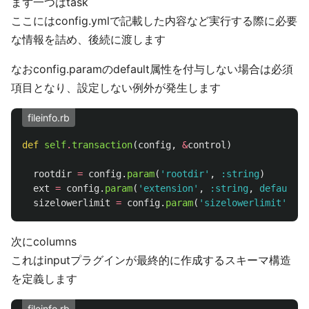
まず一つはtask
ここにはconfig.ymlで記載した内容など実行する際に必要
な情報を詰め、後続に渡します
なおconfig.paramのdefault属性を付与しない場合は必須
項目となり、設定しない例外が発生します
fileinfo.rb
def
self
.
transaction
(
config
,
&
control
)
rootdir
=
config
.
param
(
'rootdir'
,
:string
)
ext
=
config
.
param
(
'extension'
,
:string
,
default: 
sizelowerlimit
=
config
.
param
(
'sizelowerlimit'
,
:l
次にcolumns
これはinputプラグインが最終的に作成するスキーマ構造
を定義します
fileinfo.rb