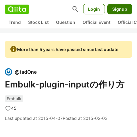
search
Login
Signup
Trend
Stock List
Question
Official Event
Official
info
More than 5 years have passed since last update.
@
tadOne
Embulk-plugin-inputの作り方
Embulk
45
Last updated at
2015-04-07
Posted at
2015-02-03