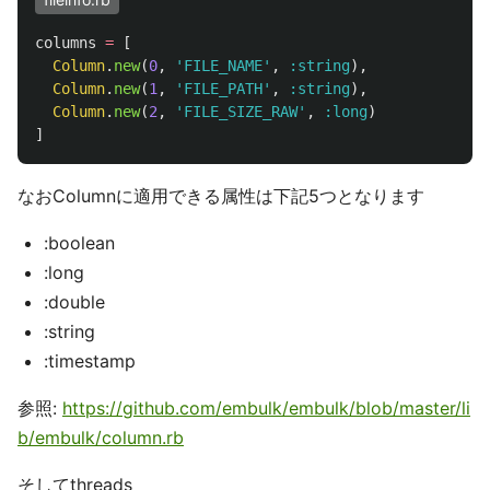
columns
=
[
Column
.
new
(
0
,
'FILE_NAME'
,
:string
),
Column
.
new
(
1
,
'FILE_PATH'
,
:string
),
Column
.
new
(
2
,
'FILE_SIZE_RAW'
,
:long
)
]
なおColumnに適用できる属性は下記5つとなります
:boolean
:long
:double
:string
:timestamp
参照:
https://github.com/embulk/embulk/blob/master/li
b/embulk/column.rb
そしてthreads