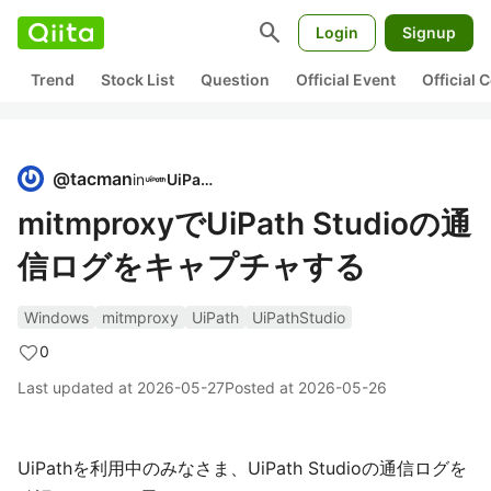
search
Login
Signup
Trend
Stock List
Question
Official Event
Official
@
tacman
in
UiPath
mitmproxyでUiPath Studioの通
信ログをキャプチャする
Windows
mitmproxy
UiPath
UiPathStudio
0
Last updated at
2026-05-27
Posted at
2026-05-26
UiPathを利用中のみなさま、UiPath Studioの通信ログを