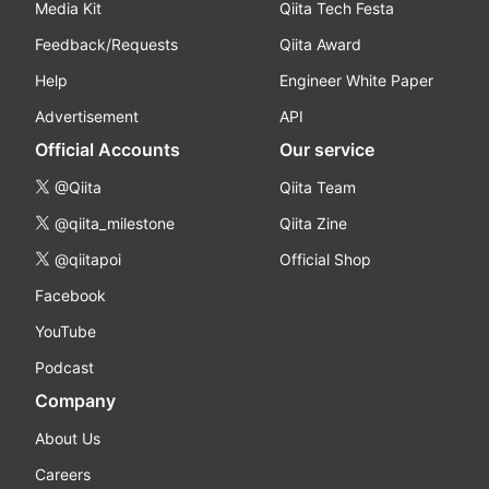
Media Kit
Qiita Tech Festa
Feedback/Requests
Qiita Award
Help
Engineer White Paper
Advertisement
API
Official Accounts
Our service
@Qiita
Qiita Team
@qiita_milestone
Qiita Zine
@qiitapoi
Official Shop
Facebook
YouTube
Podcast
Company
About Us
Careers