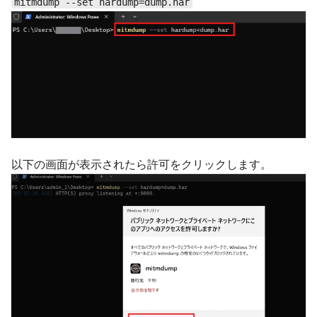
mitmdump --set hardump=dump.har
以下の画面が表示されたら許可をクリックします。