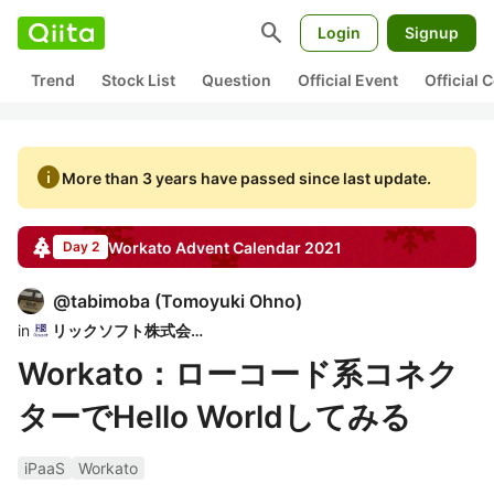
search
Login
Signup
Trend
Stock List
Question
Official Event
Official
info
More than 3 years have passed since last update.
Workato
Advent Calendar
2021
Day 2
@
tabimoba
(
Tomoyuki Ohno
)
in
リックソフト株式会社
Workato：ローコード系コネク
ターでHello Worldしてみる
iPaaS
Workato