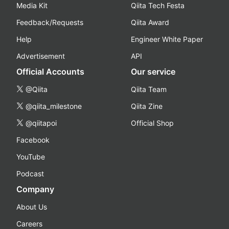
Media Kit
Qiita Tech Festa
Feedback/Requests
Qiita Award
Help
Engineer White Paper
Advertisement
API
Official Accounts
Our service
@Qiita
Qiita Team
@qiita_milestone
Qiita Zine
@qiitapoi
Official Shop
Facebook
YouTube
Podcast
Company
About Us
Careers