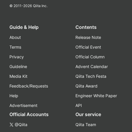
© 2011-
2026
Qiita Inc.
Guide & Help
Contents
About
Release Note
Terms
Official Event
Privacy
Official Column
Guideline
Advent Calendar
Media Kit
Qiita Tech Festa
Feedback/Requests
Qiita Award
Help
Engineer White Paper
Advertisement
API
Official Accounts
Our service
@Qiita
Qiita Team