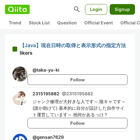
search
Login
Signup
Trend
Stock List
Question
Official Event
Official
【Java】現在日時の取得と表示形式の指定方法
likers
@
taka-yu-ki
Follow
2315195882
@
2315195882
ジャンク修理が大好きな人です～ 陰キャです～
(誰か助けて) 基本的に自分が設計した自作サイ
ト運営しています～ 他何かあるっけ？
Follow
@
gensan7629