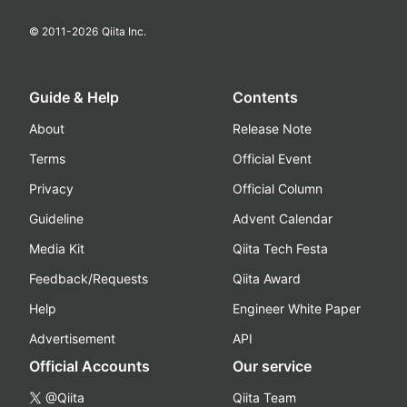
© 2011-
2026
Qiita Inc.
Guide & Help
Contents
About
Release Note
Terms
Official Event
Privacy
Official Column
Guideline
Advent Calendar
Media Kit
Qiita Tech Festa
Feedback/Requests
Qiita Award
Help
Engineer White Paper
Advertisement
API
Official Accounts
Our service
@Qiita
Qiita Team