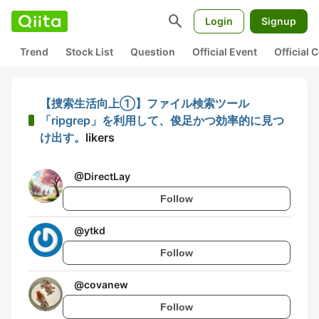
search
Login
Signup
Trend
Stock List
Question
Official Event
Official
【捜索生活向上①】ファイル検索ツール
「ripgrep」を利用して、俊足かつ効率的に見つ
け出す。
likers
@
DirectLay
Follow
@
ytkd
Follow
@
covanew
Follow