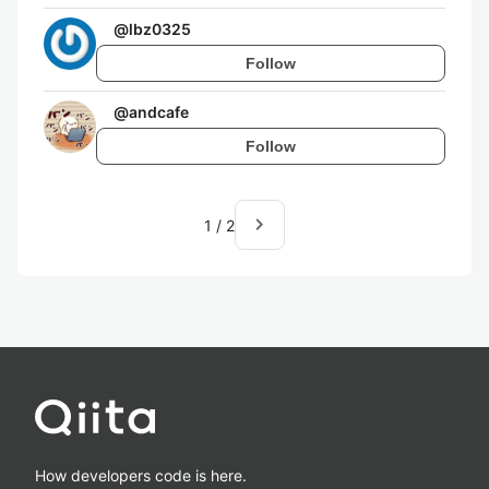
@
lbz0325
Follow
@
andcafe
Follow
navigate_next
1
/
2
How developers code is here.