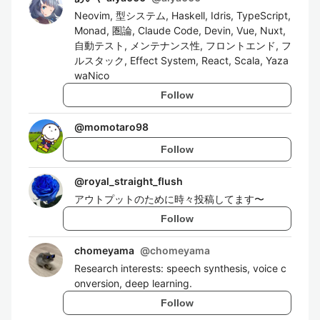
Neovim, 型システム, Haskell, Idris, TypeScript,
Monad, 圏論, Claude Code, Devin, Vue, Nuxt,
自動テスト, メンテナンス性, フロントエンド, フ
ルスタック, Effect System, React, Scala, Yaza
waNico
Follow
@
momotaro98
Follow
@
royal_straight_flush
アウトプットのために時々投稿してます〜
Follow
chomeyama
@
chomeyama
Research interests: speech synthesis, voice c
onversion, deep learning.
Follow