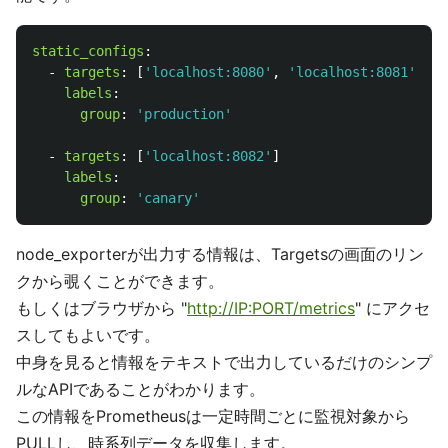
static_configs
:
-
targets
:
[
'
localhost:8080'
,
'
localhost:8081'
]
labels
:
group
:
'
production'
-
targets
:
[
'
localhost:8082'
]
labels
:
group
:
'
canary'
node_exporterが出力する情報は、Targetsの画面のリン
クから覗くことができます。
もしくはブラウザから "
http://IP:PORT/metrics
" にアクセ
スしてもよいです。
中身を見ると情報をテキストで出力しているだけのシンプ
ルなAPIであることがわかります。
この情報をPrometheusは一定時間ごとに監視対象から
PULLし、時系列データを収集します。