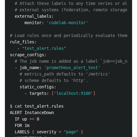
# Attach these labels to any time series or alerts
# external systems (federation, remote storage, Al
  external_labels:

      monitor: 
'codelab-monitor'
# Load rules once and periodically evaluate them acc
rule_files:

   - 
"test_alert.rules"
scrape_configs:

# The job name is added as a label `job=<job_name>
  - job_name: 
'prometheus_alert_test'
# metrics_path defaults to '/metrics'
# scheme defaults to 'http'.
    static_configs:

      - targets: 
[
'localhost:9100'
]
$ 
cat 
test_alert.rules

ALERT InstanceDown

  IF up 
==
 0

  FOR 1m

  LABELS 
{
 severity 
=
"page"
}