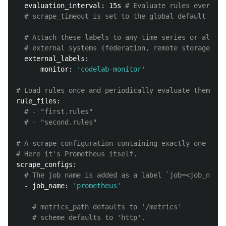
  evaluation_interval: 15s 
# Evaluate rules every 15
# scrape_timeout is set to the global default (10s
# Attach these labels to any time series or alerts
# external systems (federation, remote storage, Al
  external_labels:

      monitor: 
'codelab-monitor'
# Load rules once and periodically evaluate them acc
rule_files:

# - "first.rules"
# - "second.rules"
# A scrape configuration containing exactly one endp
# Here it's Prometheus itself.
scrape_configs:

# The job name is added as a label `job=<job_name>
  - job_name: 
'prometheus'
# metrics_path defaults to '/metrics'
# scheme defaults to 'http'.