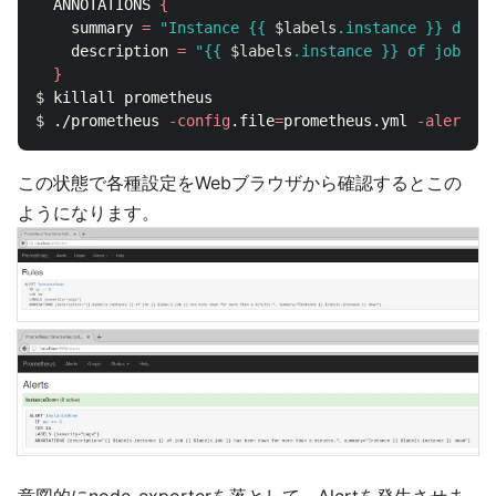
  ANNOTATIONS 
{
    summary 
=
"Instance {{ 
$labels
.instance }} down"
    description 
=
"{{ 
$labels
.instance }} of job {{ 
}
$ 
$ 
./prometheus 
-config
.file
=
prometheus.yml 
-alertman
この状態で各種設定をWebブラウザから確認するとこの
ようになります。