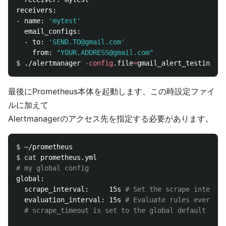
receivers:

- name: 
'mytest'
  email_configs:

  - to: 
'SEND.TO@gmail.com'
    from: 
"YOUR.ADDRESS@gmail.com"
$ 
./alertmanager 
-config
.file
=
最後にPrometheus本体を起動します、この時設定ファイ
ルに加えて
Alertmanagerのアクセス先を指定する必要があります。
$ 
$ 
cat 
# my global config
global:

  scrape_interval:     15s 
# Set the scrape interval
  evaluation_interval: 15s 
# Evaluate rules every 15
# scrape_timeout is set to the global default (10s