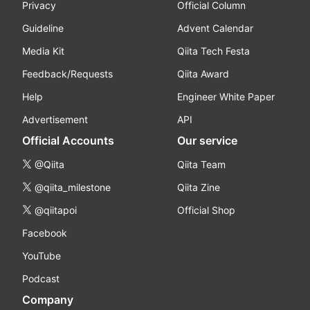
Privacy
Official Column
Guideline
Advent Calendar
Media Kit
Qiita Tech Festa
Feedback/Requests
Qiita Award
Help
Engineer White Paper
Advertisement
API
Official Accounts
Our service
@Qiita
Qiita Team
@qiita_milestone
Qiita Zine
@qiitapoi
Official Shop
Facebook
YouTube
Podcast
Company