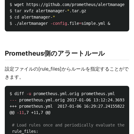
$ 
$ 
tar 
xvfz alertmanager-
*
$ 
cd 
alertmanager-
*
$ 
./alertmanager 
-config
.file
=
Prometheus側のアラートルール
設定ファイルの[rule_files]からルールを指定することがで
きます。
$ 
diff 
-u
---
 prometheus.yml.orig	2017-01-06 13:12:24.369322429 +0900

+++ prometheus.yml	2017-01-06 16:29:27.241558224 +0900

@@ 
-11
,7 +11,7 @@

# Load rules once and periodically evaluate them ac
 rule_files:
