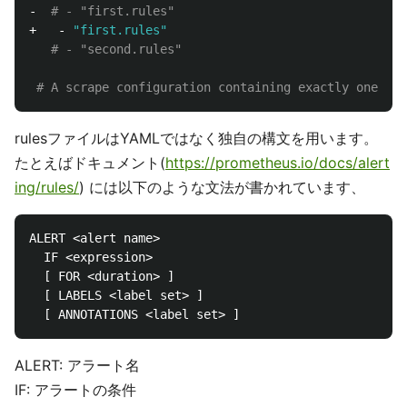
-  
# - "first.rules"
+   - 
"first.rules"
# - "second.rules"
# A scrape configuration containing exactly one end
rulesファイルはYAMLではなく独自の構文を用います。
たとえばドキュメント(
https://prometheus.io/docs/alert
ing/rules/
) には以下のような文法が書かれています、
ALERT <alert name>

  IF <expression>

  [ FOR <duration> ]

  [ LABELS <label set> ]

ALERT: アラート名
IF: アラートの条件