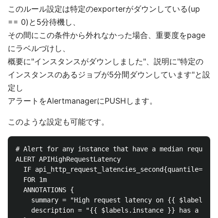
このルール設定は特定のexporterがダウンしている(up
== 0)と5分待機し、
その間にこの条件から外れなかった場合、重要度をpage
にラベルづけし、
概要に"インスタンスがダウンしました"、説明に"特定の
インスタンスのあるジョブが5分間ダウンしています"と設
定し
アラートをAlertmanagerにPUSHします。
このような設定も可能です。
# Alert for any instance that have a median request 
ALERT APIHighRequestLatency

  IF api_http_request_latencies_second{quantile="0.5
  FOR 1m

  ANNOTATIONS {

    summary = "High request latency on {{ $labels.in
    description = "{{ $labels.instance }} has a medi