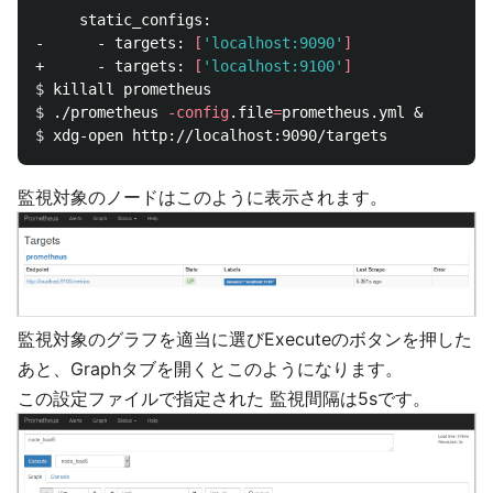
     static_configs:

-      - targets: 
[
'localhost:9090'
]
+      - targets: 
[
'localhost:9100'
]
$ 
$ 
./prometheus 
-config
.file
=
$ 
監視対象のノードはこのように表示されます。
監視対象のグラフを適当に選びExecuteのボタンを押した
あと、Graphタブを開くとこのようになります。
この設定ファイルで指定された 監視間隔は5sです。