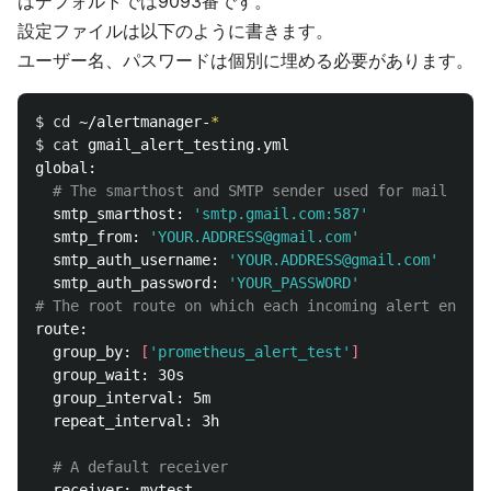
はデフォルトでは9093番です。
設定ファイルは以下のように書きます。
ユーザー名、パスワードは個別に埋める必要があります。
$ 
cd
 ~/alertmanager-
*
$ 
cat 
gmail_alert_testing.yml

global:

# The smarthost and SMTP sender used for mail noti
  smtp_smarthost: 
'smtp.gmail.com:587'
  smtp_from: 
'YOUR.ADDRESS@gmail.com'
  smtp_auth_username: 
'YOUR.ADDRESS@gmail.com'
  smtp_auth_password: 
'YOUR_PASSWORD'
# The root route on which each incoming alert enters
route:

  group_by: 
[
'prometheus_alert_test'
]
  group_wait: 30s

  group_interval: 5m

  repeat_interval: 3h

# A default receiver
  receiver: mytest
