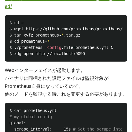
ed/
$ 
cd
$ 
$ 
tar 
xvfz prometheus-
*
$ 
cd 
prometheus-
*
$ 
./prometheus 
-config
.file
=
$ 
Webインターフェイスが起動します。
バイナリに同梱された設定ファイルは監視対象が
Prometheus自身になっているので、
他のノードを監視する時これを変更する必要があります。
$ 
cat 
# my global config
global:

  scrape_interval:     15s 
# Set the scrape interval