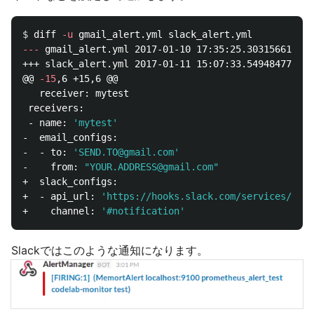
$ 
diff 
-u
---
 gmail_alert.yml	2017-01-10 17:35:25.303156612 +0900

+++ slack_alert.yml	2017-01-11 15:07:33.549484771 +0900

@@ 
-15
,6 +15,6 @@

   receiver: mytest

 receivers:

 - name: 
'mytest'
-  email_configs:

-  - to: 
'SEND.TO@gmail.com'
-    from: 
"YOUR.ADDRESS@gmail.com"
+  slack_configs:

+  - api_url: 
'https://hooks.slack.com/services/TXXX
+    channel: 
'#notification'
Slackではこのような通知になります。