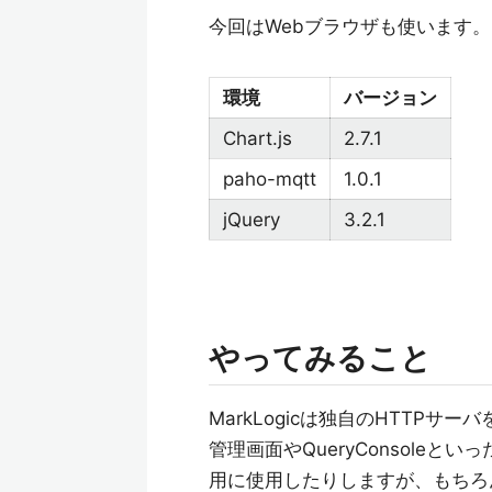
今回はWebブラウザも使います。以
環境
バージョン
Chart.js
2.7.1
paho-mqtt
1.0.1
jQuery
3.2.1
やってみること
MarkLogicは独自のHTTPサ
管理画面やQueryConsoleとい
用に使用したりしますが、もちろん