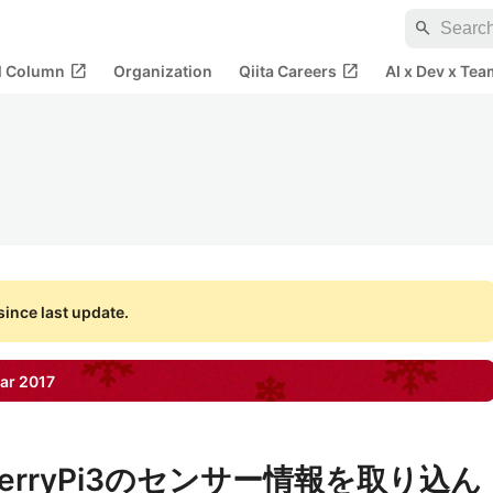
search
open_in_new
open_in_new
al Column
Organization
Qiita Careers
AI x Dev x Tea
ince last update.
ar
2017
spberryPi3のセンサー情報を取り込ん