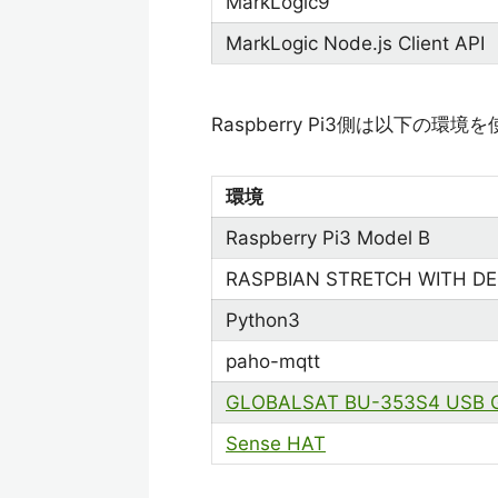
MarkLogic9
MarkLogic Node.js Client API
Raspberry Pi3側は以下の環
環境
Raspberry Pi3 Model B
RASPBIAN STRETCH WITH D
Python3
paho-mqtt
GLOBALSAT BU-353S4 US
Sense HAT