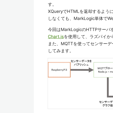
す。
XQueryでHTMLを返却するよ
しなくても、MarkLogic単体
今回はMarkLogicのHTTP
Chart.js
を使用して、ラズパイか
また、MQTTを使ってセンサー
してみます。