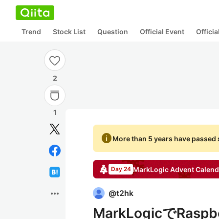
Trend
Stock List
Question
Official Event
Offici
2
1
info
More than 5 years have passed s
MarkLogic
Advent Calend
Day 24
more_horiz
@
t2hk
MarkLogicでRa