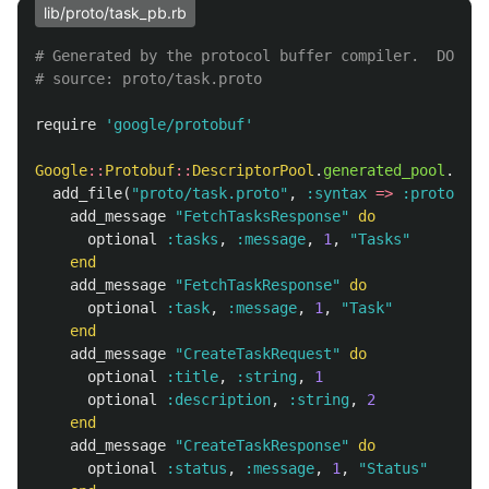
lib/proto/task_pb.rb
# Generated by the protocol buffer compiler.  DO NOT
# source: proto/task.proto
require
'google/protobuf'
Google
::
Protobuf
::
DescriptorPool
.
generated_pool
.
buil
add_file
(
"proto/task.proto"
,
:syntax
=>
:proto3
)
d
add_message
"FetchTasksResponse"
do
optional
:tasks
,
:message
,
1
,
"Tasks"
end
add_message
"FetchTaskResponse"
do
optional
:task
,
:message
,
1
,
"Task"
end
add_message
"CreateTaskRequest"
do
optional
:title
,
:string
,
1
optional
:description
,
:string
,
2
end
add_message
"CreateTaskResponse"
do
optional
:status
,
:message
,
1
,
"Status"