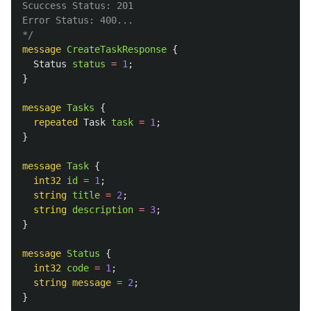
Scuccess Status: 201

Error Status: 400...

*/
message
CreateTaskResponse
{
Status
status
=
1
;
}
message
Tasks
{
repeated
Task
task
=
1
;
}
message
Task
{
int32
id
=
1
;
string
title
=
2
;
string
description
=
3
;
}
message
Status
{
int32
code
=
1
;
string
message
=
2
;
}