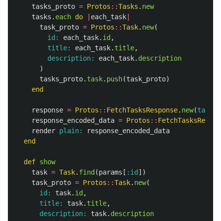
tasks_proto
=
Protos
::
Tasks
.
new
tasks
.
each
do
|
each_task
|
task_proto
=
Protos
::
Task
.
new
(
id: 
each_task
.
id
,
title: 
each_task
.
title
,
description: 
each_task
.
description
)
tasks_proto
.
task
.
push
(
task_proto
)
end
response
=
Protos
::
FetchTasksResponse
.
new
(
tasks:
response_encoded_data
=
Protos
::
FetchTasksRespon
render
plain: 
response_encoded_data
end
def
show
task
=
Task
.
find
(
params
[
:id
])
task_proto
=
Protos
::
Task
.
new
(
id: 
task
.
id
,
title: 
task
.
title
,
description: 
task
.
description