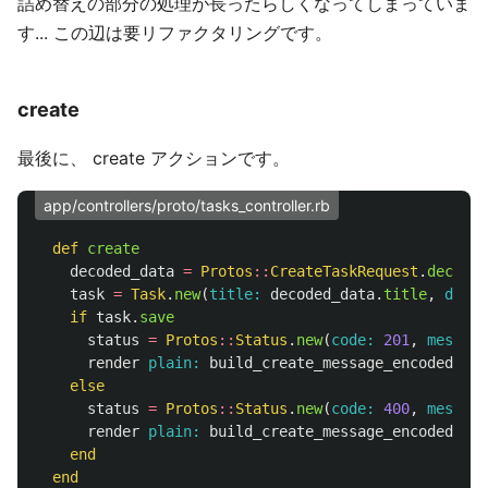
詰め替えの部分の処理が長ったらしくなってしまっていま
す... この辺は要リファクタリングです。
create
最後に、 create アクションです。
app/controllers/proto/tasks_controller.rb
def
create
decoded_data
=
Protos
::
CreateTaskRequest
.
decode
(
task
=
Task
.
new
(
title: 
decoded_data
.
title
,
descr
if
task
.
save
status
=
Protos
::
Status
.
new
(
code: 
201
,
message
render
plain: 
build_create_message_encoded
(
sta
else
status
=
Protos
::
Status
.
new
(
code: 
400
,
message
render
plain: 
build_create_message_encoded
(
sta
end
end