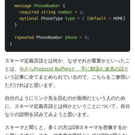
message
PhoneNumber
{
required
string
number
=
1
;
optional
PhoneType
type
=
2
[
default
=
HOME
];
}
repeated
PhoneNumber
phone
=
4
;
}
スキーマ定義言語とは何か、なぜそれが重要かといったこ
とは、
今さらProtocol Buffersと、手に馴染む道具の話
と
いう記事に全てまとめられているので、こちらをご参照い
ただければと思います。
自分のようにリンク先を読むのが面倒だという人のため
に、スキーマ定義言語とは何かということについて、自分
なりの説明を試みてみようと思います。
スキーマと聞くと、多くの方はDBスキーマを想像するか