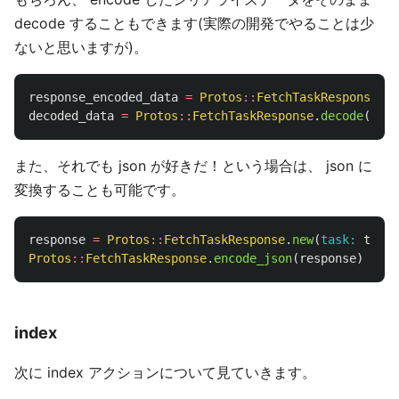
decode することもできます(実際の開発でやることは少
ないと思いますが)。
response_encoded_data
=
Protos
::
FetchTaskResponse
.
en
decoded_data
=
Protos
::
FetchTaskResponse
.
decode
(
resp
また、それでも json が好きだ！という場合は、 json に
変換することも可能です。
response
=
Protos
::
FetchTaskResponse
.
new
(
task: 
task_
Protos
::
FetchTaskResponse
.
encode_json
(
response
)
# =>
index
次に index アクションについて見ていきます。