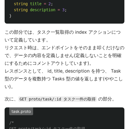
string
title
=
2
;
string
description
=
3
;
}
この部分では、タスク一覧取得の index アクションにつ
いて定義しています。
リクエスト時は、エンドポイントをそのまま叩くだけなの
で、データの内容を定義しません(定義しないことを明確
にするためにコメントアウトしています)。
レスポンスとして、 id, title, description を持つ、 Task
型のデータを複数持つ Tasks 型の値を返します(ややこし
い)。
次に、
の部分。
GET proto/task/:id タスク一件の取得
task.proto
/*

GET proto/task/:id タスク一件の取得
