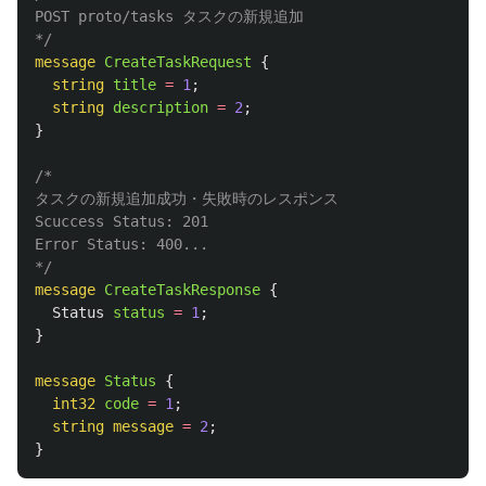
POST proto/tasks タスクの新規追加

*/
message
CreateTaskRequest
{
string
title
=
1
;
string
description
=
2
;
}
/*

タスクの新規追加成功・失敗時のレスポンス

Scuccess Status: 201

Error Status: 400...

*/
message
CreateTaskResponse
{
Status
status
=
1
;
}
message
Status
{
int32
code
=
1
;
string
message
=
2
;
}