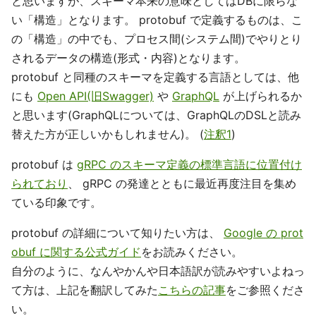
と思いますが、スキーマ本来の意味としてはDBに限らな
い「構造」となります。 protobuf で定義するものは、こ
の「構造」の中でも、プロセス間(システム間)でやりとり
されるデータの構造(形式・内容)となります。
protobuf と同種のスキーマを定義する言語としては、他
にも
Open API(旧Swagger)
や
GraphQL
が上げられるか
と思います(GraphQLについては、GraphQLのDSLと読み
替えた方が正しいかもしれません)。 (
注釈1
)
protobuf は
gRPC のスキーマ定義の標準言語に位置付け
られており
、 gRPC の発達とともに最近再度注目を集め
ている印象です。
protobuf の詳細について知りたい方は、
Google の prot
obuf に関する公式ガイド
をお読みください。
自分のように、なんやかんや日本語訳が読みやすいよねっ
て方は、上記を翻訳してみた
こちらの記事
をご参照くださ
い。