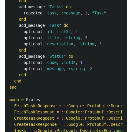
end
add_message
"Tasks"
do
repeated
:task
,
:message
,
1
,
"Task"
end
add_message
"Task"
do
optional
:id
,
:int32
,
1
optional
:title
,
:string
,
2
optional
:description
,
:string
,
3
end
add_message
"Status"
do
optional
:code
,
:int32
,
1
optional
:message
,
:string
,
2
end
end
end
module
Protos
FetchTasksResponse
=
::
Google
::
Protobuf
::
Descripto
FetchTaskResponse
=
::
Google
::
Protobuf
::
Descriptor
CreateTaskRequest
=
::
Google
::
Protobuf
::
Descriptor
CreateTaskResponse
=
::
Google
::
Protobuf
::
Descripto
Tasks
=
::
Google
::
Protobuf
::
DescriptorPool
.
generat