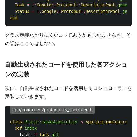
Task
=
::
Google
::
Protobuf
::
DescriptorPool
.
generate
Status
=
::
Google
::
Protobuf
::
DescriptorPool
.
genera
end
クラス定義わかりにくい...って思うかもしれませんが、そ
の話はここではしない。
自動生成されたコードを使用した各アクショ
ンの実装
次に、自動生成されたコードを活用してコントローラーを
実装していきます。
app/controllers/proto/tasks_controller.rb
class
Proto::TasksController
<
ApplicationController
def
index
tasks
=
Task
.
all