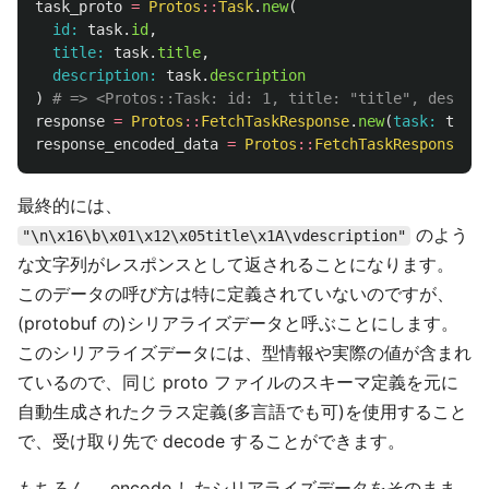
task_proto
=
Protos
::
Task
.
new
(
id: 
task
.
id
,
title: 
task
.
title
,
description: 
task
.
description
)
# => <Protos::Task: id: 1, title: "title", descrip
response
=
Protos
::
FetchTaskResponse
.
new
(
task: 
task_
response_encoded_data
=
Protos
::
FetchTaskResponse
.
en
最終的には、
のよう
"\n\x16\b\x01\x12\x05title\x1A\vdescription"
な文字列がレスポンスとして返されることになります。
このデータの呼び方は特に定義されていないのですが、
(protobuf の)シリアライズデータと呼ぶことにします。
このシリアライズデータには、型情報や実際の値が含まれ
ているので、同じ proto ファイルのスキーマ定義を元に
自動生成されたクラス定義(多言語でも可)を使用すること
で、受け取り先で decode することができます。
もちろん、 encode したシリアライズデータをそのまま