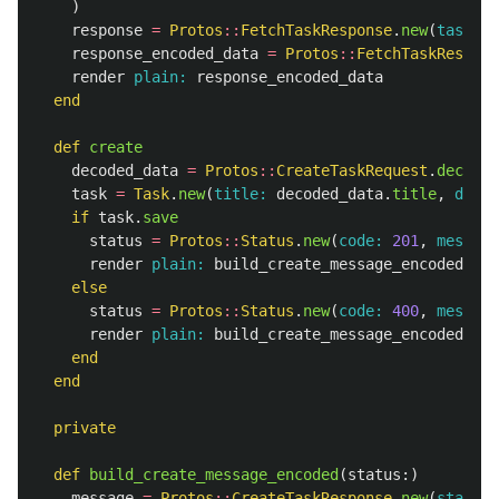
)
response
=
Protos
::
FetchTaskResponse
.
new
(
task: 
t
response_encoded_data
=
Protos
::
FetchTaskRespons
render
plain: 
response_encoded_data
end
def
create
decoded_data
=
Protos
::
CreateTaskRequest
.
decode
(
task
=
Task
.
new
(
title: 
decoded_data
.
title
,
descr
if
task
.
save
status
=
Protos
::
Status
.
new
(
code: 
201
,
message
render
plain: 
build_create_message_encoded
(
sta
else
status
=
Protos
::
Status
.
new
(
code: 
400
,
message
render
plain: 
build_create_message_encoded
(
sta
end
end
private
def
build_create_message_encoded
(
status
:)
message
=
Protos
::
CreateTaskResponse
.
new
(
status: