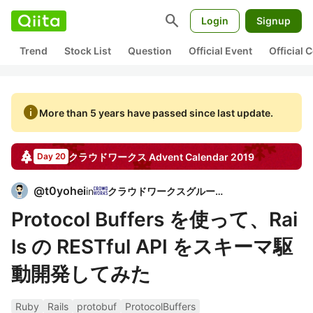
search
Login
Signup
Trend
Stock List
Question
Official Event
Official
info
More than 5 years have passed since last update.
クラウドワークス
Advent Calendar
2019
Day 20
@
t0yohei
in
クラウドワークスグループ
Protocol Buffers を使って、Rai
ls の RESTful API をスキーマ駆
動開発してみた
Ruby
Rails
protobuf
ProtocolBuffers