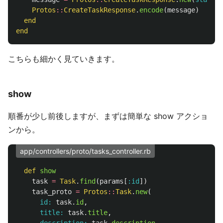
Protos
::
CreateTaskResponse
.
encode
(
message
)
end
end
こちらも細かく見ていきます。
show
順番が少し前後しますが、まずは簡単な show アクショ
ンから。
app/controllers/proto/tasks_controller.rb
def
show
task
=
Task
.
find
(
params
[
:id
])
task_proto
=
Protos
::
Task
.
new
(
id: 
task
.
id
,
title: 
task
.
title
,