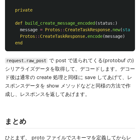
private
def
build_create_message_encoded
(
status
:)
message
=
Protos
::
CreateTaskResponse
.
new
(
status:
Protos
::
CreateTaskResponse
.
encode
(
message
)
end
で post で送られてくる(protobuf の)
request.raw_post
シリアライズデータを取得して、デコードします。デコー
ド後は通常の create 処理と同様に save してあげて、レ
スポンスデータを show メソッドなどと同様の方法で作
成し、レスポンスを返してあげます。
まとめ
ひとまず、 proto ファイルでスキーマを定義してからレ