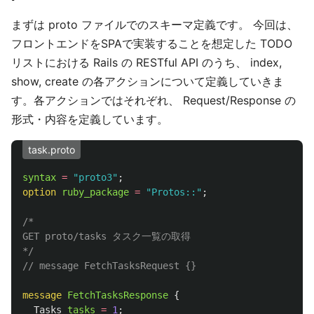
まずは proto ファイルでのスキーマ定義です。 今回は、
フロントエンドをSPAで実装することを想定した TODO
リストにおける Rails の RESTful API のうち、 index,
show, create の各アクションについて定義していきま
す。各アクションではそれぞれ、 Request/Response の
形式・内容を定義しています。
task.proto
syntax
=
"proto3"
;
option
ruby_package
=
"Protos::"
;
/*

GET proto/tasks タスク一覧の取得

*/
// message FetchTasksRequest {}
message
FetchTasksResponse
{
Tasks
tasks
=
1
;