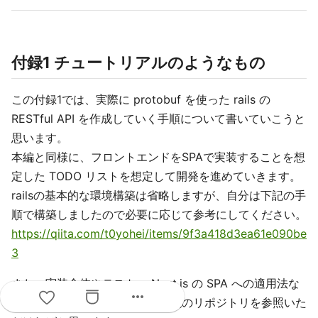
付録1 チュートリアルのようなもの
この付録1では、実際に protobuf を使った rails の
RESTful API を作成していく手順について書いていこうと
思います。
本編と同様に、フロントエンドをSPAで実装することを想
定した TODO リストを想定して開発を進めていきます。
railsの基本的な環境構築は省略しますが、自分は下記の手
順で構築しましたので必要に応じて参考にしてください。
https://qiita.com/t0yohei/items/9f3a418d3ea61e090be
3
また、実装全体やテスト、 Nuxt.js の SPA への適用法な
more_horiz
どの詳細が知りたい場合は、下記のリポジトリを参照いた