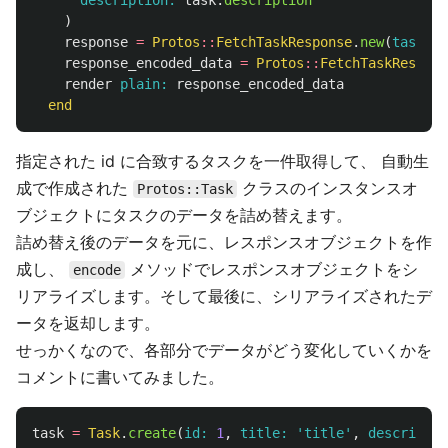
description: 
task
.
description
)
response
=
Protos
::
FetchTaskResponse
.
new
(
task: 
t
response_encoded_data
=
Protos
::
FetchTaskRespons
render
plain: 
response_encoded_data
end
指定された id に合致するタスクを一件取得して、 自動生
成で作成された
クラスのインスタンスオ
Protos::Task
ブジェクトにタスクのデータを詰め替えます。
詰め替え後のデータを元に、レスポンスオブジェクトを作
成し、
メソッドでレスポンスオブジェクトをシ
encode
リアライズします。そして最後に、シリアライズされたデ
ータを返却します。
せっかくなので、各部分でデータがどう変化していくかを
コメントに書いてみました。
task
=
Task
.
create
(
id: 
1
,
title: 
'title'
,
descriptio