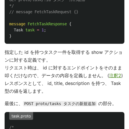
*/
// message FetchTaskRequest {}
message
FetchTaskResponse
{
Task
task
=
1
;
}
指定した id を持つタスク一件を取得する show アクショ
ンに対する定義です。
リクエスト時は、 id に対するエンドポイントをそのまま
叩くだけなので、データの内容を定義しません。 (
注釈2
)
レスポンスとして、 id, title, description を持つ、 Task
型の値を返します。
最後に、
の部分。
POST proto/tasks タスクの新規追加
task.proto
/*
