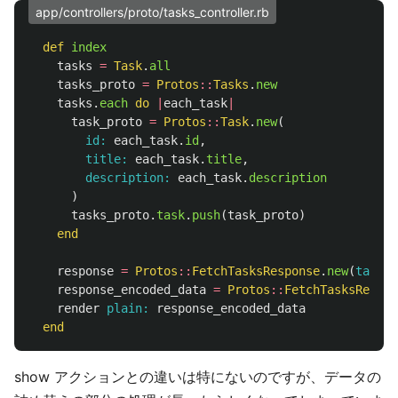
app/controllers/proto/tasks_controller.rb
def
index
tasks
=
Task
.
all
tasks_proto
=
Protos
::
Tasks
.
new
tasks
.
each
do
|
each_task
|
task_proto
=
Protos
::
Task
.
new
(
id: 
each_task
.
id
,
title: 
each_task
.
title
,
description: 
each_task
.
description
)
tasks_proto
.
task
.
push
(
task_proto
)
end
response
=
Protos
::
FetchTasksResponse
.
new
(
tasks:
response_encoded_data
=
Protos
::
FetchTasksRespon
render
plain: 
response_encoded_data
end
show アクションとの違いは特にないのですが、データの