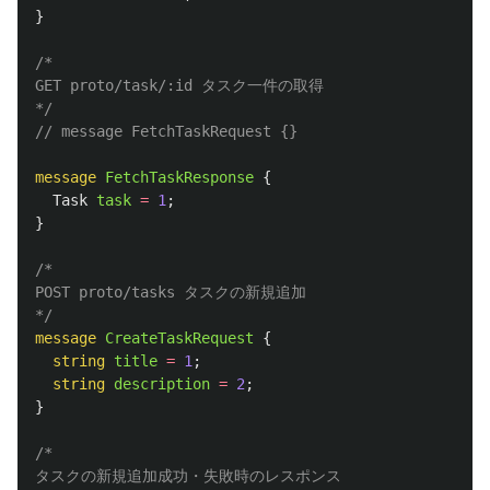
}
/*

GET proto/task/:id タスク一件の取得

*/
// message FetchTaskRequest {}
message
FetchTaskResponse
{
Task
task
=
1
;
}
/*

POST proto/tasks タスクの新規追加

*/
message
CreateTaskRequest
{
string
title
=
1
;
string
description
=
2
;
}
/*

タスクの新規追加成功・失敗時のレスポンス
