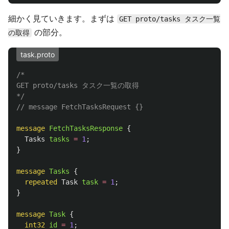
細かく見ていきます。まずは
GET proto/tasks タスク一覧
の部分。
の取得
task.proto
/*

GET proto/tasks タスク一覧の取得

*/
// message FetchTasksRequest {}
message
FetchTasksResponse
{
Tasks
tasks
=
1
;
}
message
Tasks
{
repeated
Task
task
=
1
;
}
message
Task
{
int32
id
=
1
;