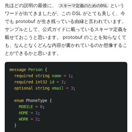
先ほどの説明の最後に、
という
スキーマ定義のためのDSL
ワードが出てきましたが、この DSL がとても美しく、今
でも protobuf が生き残っている由縁と言われています。
サンプルとして、公式ガイドに載っているスキーマ定義を
載せておこうと思います。 protobuf のことを知らなくて
も、なんとなくどんな内容が書かれているのか想像するこ
とができるかと思います。
message
Person
{
required
string
name
=
1
;
required
int32
id
=
2
;
optional
string
email
=
3
;
enum
PhoneType
{
MOBILE
=
0
;
HOME
=
1
;
WORK
=
2
;
}