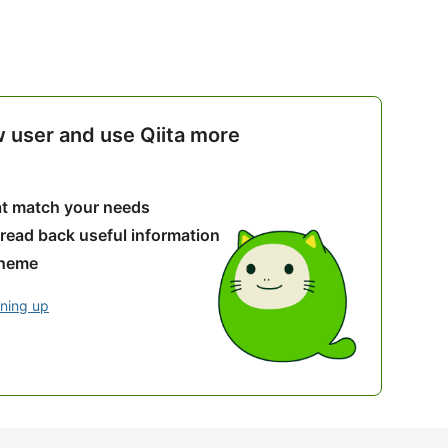
w user and use Qiita more
hat match your needs
 read back useful information
theme
gning up