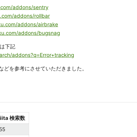
u.com/addons/sentry
u.com/addons/rollbar
oku.com/addons/airbrake
roku.com/addons/bugsnag
果は下記
earch/addons?q=Error+tracking
などを参考にさせていただきました。
iita 検索数
55