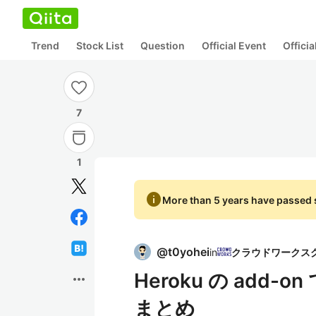
Trend
Stock List
Question
Official Event
Offici
7
1
info
More than 5 years have passed s
@
t0yohei
in
Heroku の ad
more_horiz
まとめ