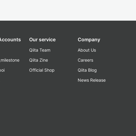
 Accounts
Our service
Company
Qiita Team
About Us
_milestone
Qiita Zine
Careers
poi
Official Shop
Qiita Blog
k
News Release