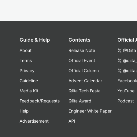
Guide & Help
Contents
Official
About
Release Note
@Qiita
Terms
Official Event
@qiita
Privacy
Official Column
@qiita
Guideline
Advent Calendar
Faceboo
Media Kit
Qiita Tech Festa
YouTube
Feedback/Requests
Qiita Award
Podcast
Help
Engineer White Paper
Advertisement
API