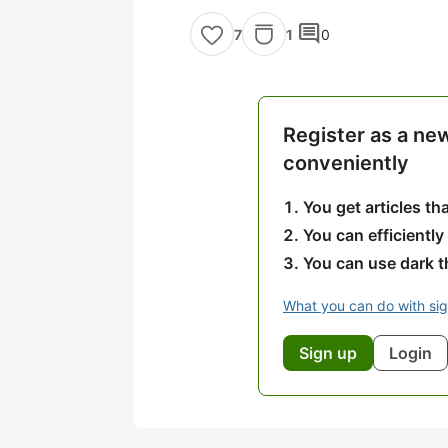
comment
1
0
7
Register as a ne
conveniently
You get articles t
You can efficiently
You can use dark 
What you can do with si
Sign up
Login