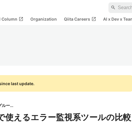
search
open_in_new
open_in_new
al Column
Organization
Qiita Careers
AI x Dev x Tea
ince last update.
クラウドワークスグループ
d-on で使えるエラー監視系ツールの比較