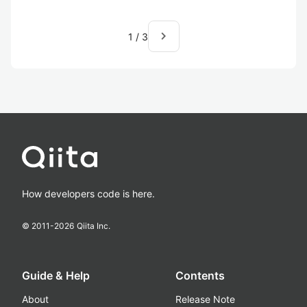
navigate_next
1
/
3
How developers code is here.
© 2011-
2026
Qiita Inc.
Guide & Help
Contents
About
Release Note