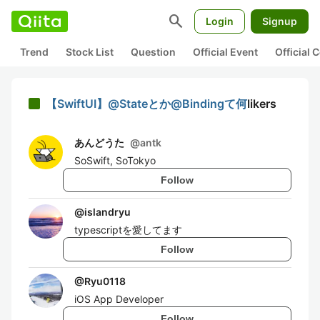
search
Login
Signup
Trend
Stock List
Question
Official Event
Official
【SwiftUI】@Stateとか@Bindingて何
likers
あんどうた
@
antk
SoSwift, SoTokyo
Follow
@
islandryu
typescriptを愛してます
Follow
@
Ryu0118
iOS App Developer
Follow