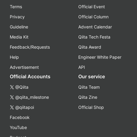
Terms
Official Event
Privacy
Official Column
Guideline
Advent Calendar
Media Kit
Qiita Tech Festa
Feedback/Requests
Qiita Award
Help
Engineer White Paper
Advertisement
API
Official Accounts
Our service
@Qiita
Qiita Team
@qiita_milestone
Qiita Zine
@qiitapoi
Official Shop
Facebook
YouTube