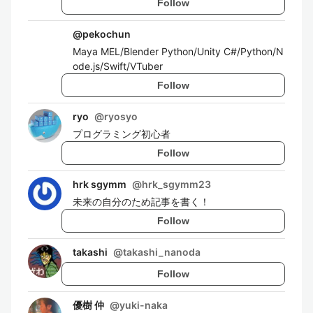
Follow
@
pekochun
Maya MEL/Blender Python/Unity C#/Python/N
ode.js/Swift/VTuber
Follow
ryo
@
ryosyo
プログラミング初心者
Follow
hrk sgymm
@
hrk_sgymm23
未来の自分のため記事を書く！
Follow
takashi
@
takashi_nanoda
Follow
優樹 仲
@
yuki-naka