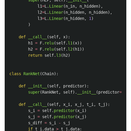
super
(
MLP
,
self
).
__init__
(
l1
=
L
.
Linear
(
n_in
,
n_hidden
),
l2
=
L
.
Linear
(
n_hidden
,
n_hidden
),
l3
=
L
.
Linear
(
n_hidden
,
1
)
)
def
__call__
(
self
,
x
):
h1
=
F
.
relu
(
self
.
l1
(
x
))
h2
=
F
.
relu
(
self
.
l2
(
h1
))
return
self
.
l3
(
h2
)
class
RankNet
(
Chain
):
def
__init__
(
self
,
predictor
):
super
(
RankNet
,
self
).
__init__
(
predictor
=
pred
def
__call__
(
self
,
x_i
,
x_j
,
t_i
,
t_j
):
s_i
=
self
.
predictor
(
x_i
)
s_j
=
self
.
predictor
(
x_j
)
s_diff
=
s_i
-
s_j
if
t_i
.
data
>
t_j
.
data
: