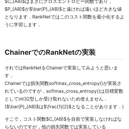
$C_{AB}$はまさにクロスエントロピー関数であり，
$P_{AB}$が$\bar{P}_{AB}$と遠ければ遠いほど大きな値
となります．RankNetではこのコスト関数を最小化するよ
うに学習します．
ChainerでのRankNetの実装
それではRankNetをChainerで実装してみようと思いま
す．
Chainerでは損失関数softmax_cross_entropy()が実装さ
れているのですが，softmax_cross_entropy()は目標変数
としてint32型しか受け取れないため使えません．
($\bar{P}_{AB}$は$\frac{1}{2}$となることがあります．)
そこで，コスト関数$C_{AB}$を自前で実装しなければな
らないのですが，他の損失関数では実装している