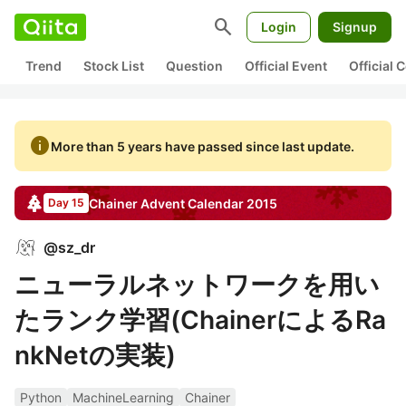
search
Login
Signup
Trend
Stock List
Question
Official Event
Official
info
More than 5 years have passed since last update.
Chainer
Advent Calendar
2015
Day 15
@
sz_dr
ニューラルネットワークを用い
たランク学習(ChainerによるRa
nkNetの実装)
Python
MachineLearning
Chainer