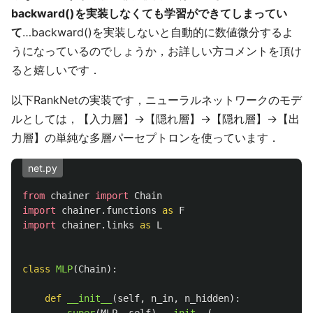
backward()を実装しなくても学習ができてしまってい
て
…backward()を実装しないと自動的に数値微分するよ
うになっているのでしょうか，お詳しい方コメントを頂け
ると嬉しいです．
以下RankNetの実装です，ニューラルネットワークのモデ
ルとしては，【入力層】->【隠れ層】->【隠れ層】->【出
力層】の単純な多層パーセプトロンを使っています．
net.py
from
chainer
import
Chain
import
chainer.functions
as
F
import
chainer.links
as
L
class
MLP
(
Chain
):
def
__init__
(
self
,
n_in
,
n_hidden
):