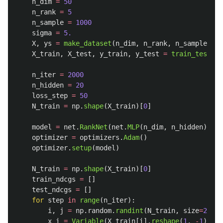
n_dim
=
50
n_rank
=
5
n_sample
=
1000
sigma
=
5.
X
,
ys
=
make_dataset
(
n_dim
,
n_rank
,
n_sample
,
si
X_train
,
X_test
,
y_train
,
y_test
=
train_test_sp
n_iter
=
2000
n_hidden
=
20
loss_step
=
50
N_train
=
np
.
shape
(
X_train
)[
0
]
model
=
net
.
RankNet
(
net
.
MLP
(
n_dim
,
n_hidden
))
optimizer
=
optimizers
.
Adam
()
optimizer
.
setup
(
model
)
N_train
=
np
.
shape
(
X_train
)[
0
]
train_ndcgs
=
[]
test_ndcgs
=
[]
for
step
in
range
(
n_iter
):
i
,
j
=
np
.
random
.
randint
(
N_train
,
size
=
2
)
x_i
=
Variable
(
X_train
[
i
].
reshape
(
1
,
-
1
))