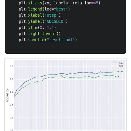
plt
.
xticks
(
xx
,
labels
,
rotation
=
45
)
plt
.
legend
(
loc
=
"
best
"
)
plt
.
xlabel
(
"
step
"
)
plt
.
ylabel
(
"
NDCG@10
"
)
plt
.
ylim
(
0
,
1.1
)
plt
.
tight_layout
()
plt
.
savefig
(
"
result.pdf
"
)