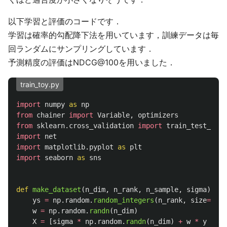
以下学習と評価のコードです．
学習は確率的勾配降下法を用いています，訓練データは毎
回ランダムにサンプリングしています．
予測精度の評価はNDCG@100を用いました．
train_toy.py
import
numpy
as
np
from
chainer
import
Variable
,
optimizers
from
sklearn.cross_validation
import
train_test_spli
import
net
import
matplotlib.pyplot
as
plt
import
seaborn
as
sns
def
make_dataset
(
n_dim
,
n_rank
,
n_sample
,
sigma
):
ys
=
np
.
random
.
random_integers
(
n_rank
,
size
=
n_sa
w
=
np
.
random
.
randn
(
n_dim
)
X
=
[
sigma
*
np
.
random
.
randn
(
n_dim
)
+
w
*
y
for