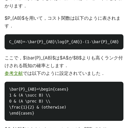
かります．
$P_{AB}$を用いて，コスト関数は以下のように表されま
す．
ここで，$\bar{P}_{AB}$は$A$が$B$よりも高くランク付
けされる既知の確率とします．
参考文献
では以下のように設定されていました．
\bar{P}_{AB}=\begin{cases}

1 & (A \succ B) \\

0 & (A \prec B) \\

\frac{1}{2} & (otherwise)
