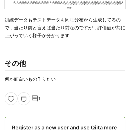
訓練データもテストデータも同じ分布から生成してるの
で，当たり前と言えば当たり前なのですが，評価値が共に
上がっていく様子が分かります．
その他
何か面白いもの作りたい
comment
1
Register as a new user and use Qiita more