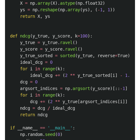
X
=
np
.
array
(
X
).
astype
(
np
.
float32
)
ys
=
np
.
reshape
(
np
.
array
(
ys
),
(
-
1
,
1
))
return
X
,
ys
def
ndcg
(
y_true
,
y_score
,
k
=
100
):
y_true
=
y_true
.
ravel
()
y_score
=
y_score
.
ravel
()
y_true_sorted
=
sorted
(
y_true
,
reverse
=
True
)
ideal_dcg
=
0
for
i
in
range
(
k
):
ideal_dcg
+=
(
2
**
y_true_sorted
[
i
]
-
1.
)
/
dcg
=
0
argsort_indices
=
np
.
argsort
(
y_score
)[::
-
1
]
for
i
in
range
(
k
):
dcg
+=
(
2
**
y_true
[
argsort_indices
[
i
]]
-
1.
ndcg
=
dcg
/
ideal_dcg
return
ndcg
if
__name__
==
'
__main__
'
:
np
.
random
.
seed
(
0
)