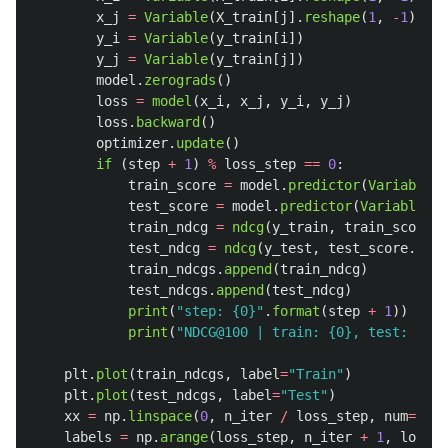
x_j
=
Variable
(
X_train
[
j
].
reshape
(
1
,
-
1
))
y_i
=
Variable
(
y_train
[
i
])
y_j
=
Variable
(
y_train
[
j
])
model
.
zerograds
()
loss
=
model
(
x_i
,
x_j
,
y_i
,
y_j
)
loss
.
backward
()
optimizer
.
update
()
if 
(
step
+
1
)
%
loss_step
==
0
:
train_score
=
model
.
predictor
(
Variable
(
X
test_score
=
model
.
predictor
(
Variable
(
X_
train_ndcg
=
ndcg
(
y_train
,
train_score
.
d
test_ndcg
=
ndcg
(
y_test
,
test_score
.
data
train_ndcgs
.
append
(
train_ndcg
)
test_ndcgs
.
append
(
test_ndcg
)
print
(
"
step: {0}
"
.
format
(
step
+
1
))
print
(
"
NDCG@100 | train: {0}, test: {1}
"
plt
.
plot
(
train_ndcgs
,
label
=
"
Train
"
)
plt
.
plot
(
test_ndcgs
,
label
=
"
Test
"
)
xx
=
np
.
linspace
(
0
,
n_iter
/
loss_step
,
num
=
n_it
labels
=
np
.
arange
(
loss_step
,
n_iter
+
1
,
loss_s