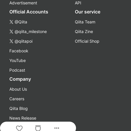
Advertisement
API
Official Accounts
Our service
@Qiita
Qiita Team
@qiita_milestone
Qiita Zine
@qiitapoi
Official Shop
Facebook
YouTube
Podcast
Company
About Us
Careers
Qiita Blog
News Release
more_horiz