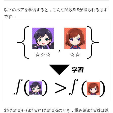
以下のペアを学習すると，こんな関数$f$が得られるはず
です．
$f({\bf x})={\bf w}^T{\bf x}$のとき，重み${\bf w}$は以