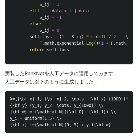
S_ij
=
1
elif
t_i
.
data
<
t_j
.
data
:
S_ij
=
-
1
else
:
S_ij
=
0
self
.
loss
=
(
1
-
S_ij
)
*
s_diff
/
2.
+
 \

F
.
math
.
exponential
.
Log
()(
1
+
F
.
math
.
expo
return
self
.
loss
実装したRankNetを人工データに適用してみます．
人工データは以下のように生成しました．
X=({\bf x}_1, {\bf x}_2, \dots, {\bf x}_{1000})^{\rm
{\bf y}=(y_1, y_2, \dots, y_{1000}) \\

{\bf w} = {\mathcal N}({\bf 0}, {\bf 1}) \\

y_i = uniform(1,5) \\
