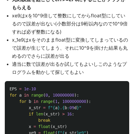
もらえる
xe9はxを10^9倍して整数にしてからfloat型にしてい
るので誤差が出ない(小数部分は9桁以内なので10^9倍
すれば必ず整数になる)
x_1e9はxをそのままfloat型に変換してしまっているの
で誤差が生じてしまう、それに10^9を掛けた結果も丸
めるのでさらに誤差が出る
適当に数で誤差が出るか試してもよいしこのようなプ
ログラムを動かして探してもよい
EPS
=
1e-10
for
a
in
range
(
0
,
100000000
):
for
b
in
range
(
1
,
1000000000
):
x_str
=
f
"
{
a
}
.
{
b
:
09
d
}
"
if
len
(
x_str
)
>
16
:
break
x
=
float
(
x_str
)
xe9
=
float
(
f
"
{
x_str
}
e9
"
)