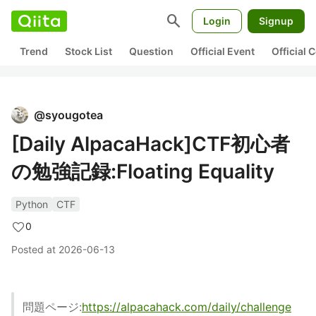
search
Login
Signup
Trend
Stock List
Question
Official Event
Official
@
syougotea
[Daily AlpacaHack]CTF初心者
の勉強記録:Floating Equality
Python
CTF
0
Posted at
2026-06-13
問題ページ:
https://alpacahack.com/daily/challenge