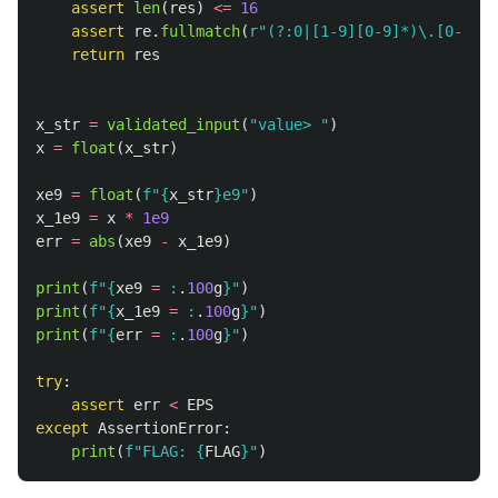
assert
len
(
res
)
<=
16
assert
re
.
fullmatch
(
r
"
(?:0|[1-9][0-9]*)\.[0-9]{1
return
res
x_str
=
validated_input
(
"
value> 
"
)
x
=
float
(
x_str
)
xe9
=
float
(
f
"
{
x_str
}
e9
"
)
x_1e9
=
x
*
1e9
err
=
abs
(
xe9
-
x_1e9
)
print
(
f
"
{
xe9
=
:
.
100
g
}
"
)
print
(
f
"
{
x_1e9
=
:
.
100
g
}
"
)
print
(
f
"
{
err
=
:
.
100
g
}
"
)
try
:
assert
err
<
EPS
except
AssertionError
:
print
(
f
"
FLAG: 
{
FLAG
}
"
)