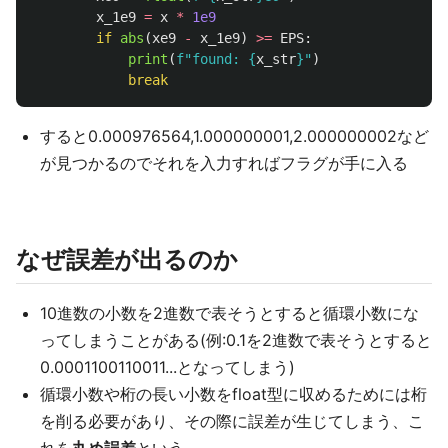
x_1e9
=
x
*
1e9
if
abs
(
xe9
-
x_1e9
)
>=
EPS
:
print
(
f
"
found: 
{
x_str
}
"
)
break
すると0.000976564,1.000000001,2.000000002など
が見つかるのでそれを入力すればフラグが手に入る
なぜ誤差が出るのか
10進数の小数を2進数で表そうとすると循環小数にな
ってしまうことがある(例:0.1を2進数で表そうとすると
0.0001100110011...となってしまう)
循環小数や桁の長い小数をfloat型に収めるためには桁
を削る必要があり、その際に誤差が生じてしまう、こ