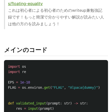
s/floating-equality
これは初心者による初心者のためのwriteup兼勉強記
録です！もっと簡潔で分かりやすい解説が読みたい人
は他の方のを読みましょう！
メインのコード
import
os
import
re
EPS
=
1e-10
FLAG
=
os
.
environ
.
get
(
"
FLAG
"
,
"
Alpaca{dummy}
"
)
def
validated_input
(
prompt
:
str
)
->
str
:
res
=
input
(
prompt
)