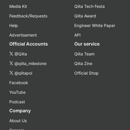
Media Kit
Qiita Tech Festa
Feedback/Requests
Qiita Award
Help
Engineer White Paper
Advertisement
API
Official Accounts
Our service
@Qiita
Qiita Team
@qiita_milestone
Qiita Zine
@qiitapoi
Official Shop
Facebook
YouTube
Podcast
Company
About Us