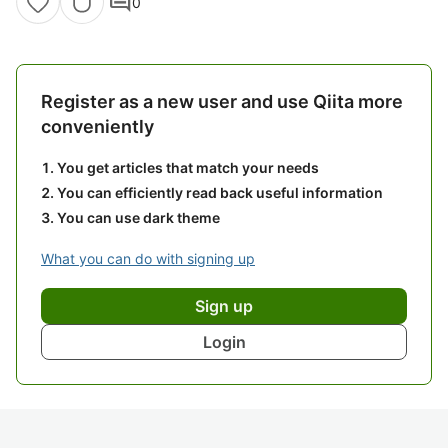
comment
0
Register as a new user and use Qiita more
conveniently
You get articles that match your needs
You can efficiently read back useful information
You can use dark theme
What you can do with signing up
Sign up
Login