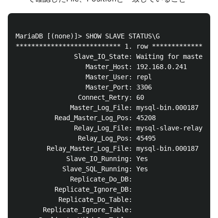
MariaDB [(none)]> SHOW SLAVE STATUS\G

*************************** 1. row *****************
               Slave_IO_State: Waiting for master to
                  Master_Host: 192.168.0.241

                  Master_User: repl

                  Master_Port: 3306

                Connect_Retry: 60

              Master_Log_File: mysql-bin.000187

          Read_Master_Log_Pos: 45208

               Relay_Log_File: mysql-slave-relay-bin
                Relay_Log_Pos: 45495

        Relay_Master_Log_File: mysql-bin.000187

             Slave_IO_Running: Yes

            Slave_SQL_Running: Yes

              Replicate_Do_DB:

          Replicate_Ignore_DB:

           Replicate_Do_Table:

       Replicate_Ignore_Table:
