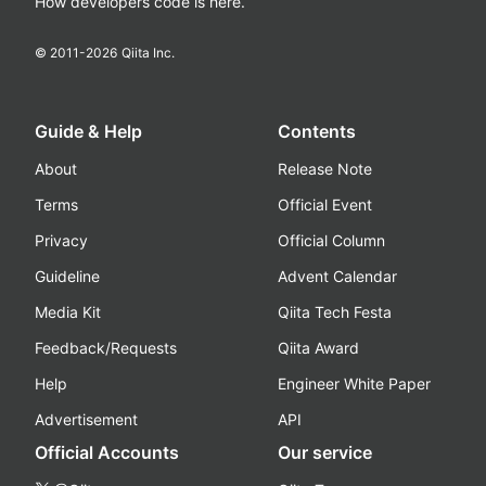
How developers code is here.
© 2011-
2026
Qiita Inc.
Guide & Help
Contents
About
Release Note
Terms
Official Event
Privacy
Official Column
Guideline
Advent Calendar
Media Kit
Qiita Tech Festa
Feedback/Requests
Qiita Award
Help
Engineer White Paper
Advertisement
API
Official Accounts
Our service