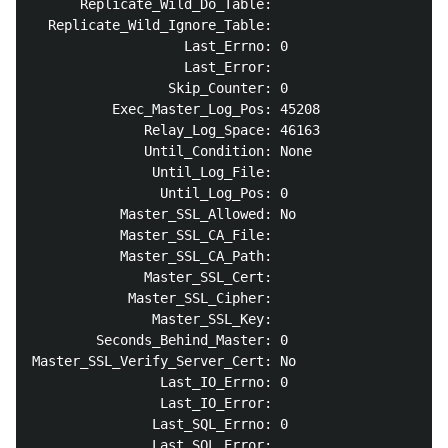
      Replicate_Wild_Do_Table:

  Replicate_Wild_Ignore_Table:

                   Last_Errno: 0

                   Last_Error:

                 Skip_Counter: 0

          Exec_Master_Log_Pos: 45208

              Relay_Log_Space: 46163

              Until_Condition: None

               Until_Log_File:

                Until_Log_Pos: 0

           Master_SSL_Allowed: No

           Master_SSL_CA_File:

           Master_SSL_CA_Path:

              Master_SSL_Cert:

            Master_SSL_Cipher:

               Master_SSL_Key:

        Seconds_Behind_Master: 0

Master_SSL_Verify_Server_Cert: No

                Last_IO_Errno: 0

                Last_IO_Error:

               Last_SQL_Errno: 0

               Last_SQL_Error:
