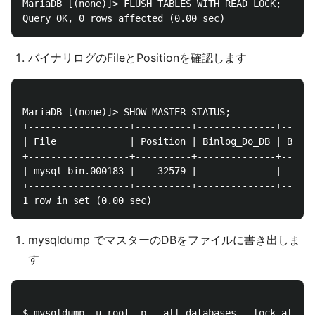
MariaDB [(none)]> FLUSH TABLES WITH READ LOCK;

バイナリログのFileとPositionを確認します
MariaDB [(none)]> SHOW MASTER STATUS;

+------------------+----------+--------------+------
| File             | Position | Binlog_Do_DB | Binlo
+------------------+----------+--------------+------
| mysql-bin.000183 |    32579 |              |      
+------------------+----------+--------------+------
mysqldump でマスターのDBをファイルに書き出しま
す
$ mysqldump -u root -p --all-databases --lock-all-ta