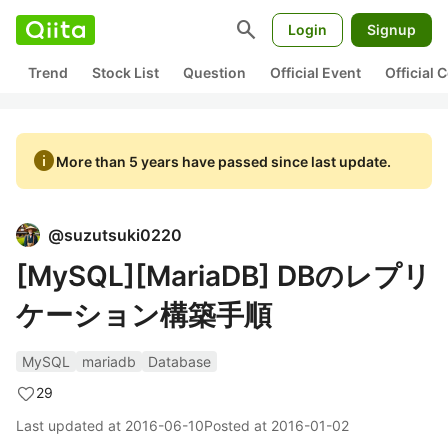
search
Login
Signup
Trend
Stock List
Question
Official Event
Official
info
More than 5 years have passed since last update.
@
suzutsuki0220
[MySQL][MariaDB] DBのレプリ
ケーション構築手順
MySQL
mariadb
Database
29
Last updated at
2016-06-10
Posted at
2016-01-02