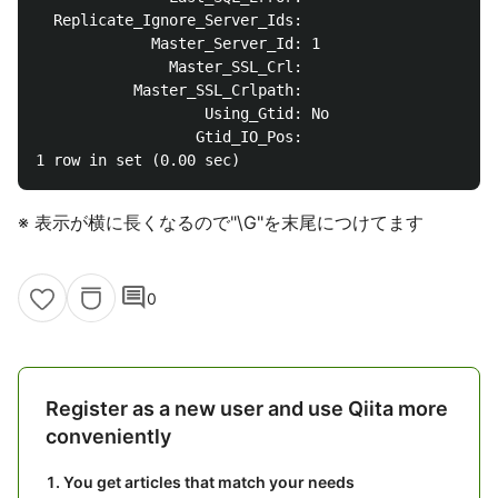
  Replicate_Ignore_Server_Ids:

             Master_Server_Id: 1

               Master_SSL_Crl:

           Master_SSL_Crlpath:

                   Using_Gtid: No

                  Gtid_IO_Pos:

※ 表示が横に長くなるので"\G"を末尾につけてます
comment
0
Register as a new user and use Qiita more
conveniently
You get articles that match your needs