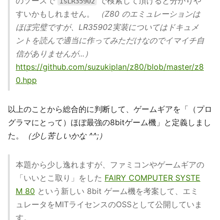
のソースで
で検索して頂けると分かりや
isLR35902
すいかもしれません。
（Z80 のエミュレーションは
ほぼ完璧ですが、LR35902実装についてはドキュメ
ントを読んで適当に作ってみただけなのでイマイチ自
信がありませんが...）
https://github.com/suzukiplan/z80/blob/master/z8
0.hpp
以上のことから総合的に判断して、ゲームギアを「（プロ
グラマにとって）ほぼ最強の8bitゲーム機」と定義しまし
た。
（少し苦しいかな ^^;）
本題から少し逸れますが、ファミコンやゲームギアの
「いいとこ取り」をした
FAIRY COMPUTER SYSTE
M 80
という新しい 8bit ゲーム機を考案して、エミ
ュレータをMITライセンスのOSSとして公開していま
す。