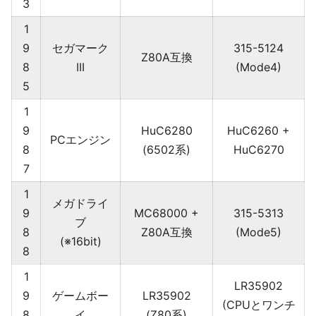
3
1
9
セガマーク
315-5124
Z80A互換
8
III
(Mode4)
5
1
9
HuC6280
HuC6260 +
PCエンジン
8
(6502系)
HuC6270
7
1
メガドライ
9
MC68000 +
315-5313
ブ
8
Z80A互換
(Mode5)
(※16bit)
8
1
LR35902
9
ゲームボー
LR35902
(CPUとワンチ
8
イ
(Z80系)