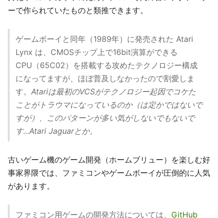
ーで作られていたものと類推できます。
ゲームボーイと同年（1989年）に発売された Atari
Lynx は、CMOSチップ上で16bit演算ができる
CPU（65C02）を搭載する攻めたテクノロジー構成
になってますが、ほぼ普及しなかったので割愛しま
す。
Atariは最初のVCSがテクノロジー起因でコケた
ことがトラウマになっているのか（は定かではないで
すが）、このパターンが多い気がしないでもないで
す...Atari Jaguarとか。
古いゲーム機のゲーム開発（ホームブリュー）を楽しむ好
事家界隈では、ファミコンやゲームボーイが圧倒的に人気
があります。
ファミコン用ゲームの開発方法については、
GitHub