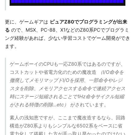
更に、ゲームギアは
ピュアZ80でプログラミングが出来
る
ので、MSX、PC-88、X1などのZ80系PCでプログラミ
ング経験があれば、少ない学習コストでゲーム開発ができ
ます。
ゲームボーイのCPUも一応Z80系ではあるのですが、
コストカットや省電力化のための魔改造
（I/O命令を
撤廃してメモリマップドI/Oを採用、一部命令やレジ
スタを削除、メモリアクセスする命令で連続アクセス
時にステージ短縮されることで1Hz命令サイクル短縮
がされる特徴の削除...etc）
がされています。
素人の浅知恵ですが、ここまで魔改造するなら、回路
構造がZ80系よりもシンプルな6502系をベースに省
電力化して搭載した方が手っ取り早かったのではない