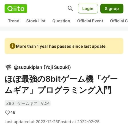
search
Login
Signup
Trend
Stock List
Question
Official Event
Official
info
More than 1 year has passed since last update.
@
suzukiplan
(
Yoji Suzuki
)
ほぼ最強の8bitゲーム機「ゲー
ムギア」プログラミング入門
Z80
ゲームギア
VDP
48
Last updated at
2023-12-25
Posted at
2022-02-25