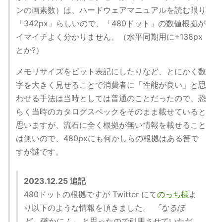
ンの画素数）は、ハードウェアマニュアルを読む限り
「342px」らしいので、「480ドット」の数値根拠が
イマイチよく分かりません。（水平同期用に+138px
とか?）
メモリサイズをビット表記にしたりなど、とにかく数
字を大きく見せることで消費者に「性能が良い」と思
わせる手法は当時としては普通のことだったので、恐
らく当時のカタログスペックをそのまま載せていると
思いますが、流石に全く根拠が無い情報を載せること
は無いので、480pxにも何かしらの根拠はある筈で
すが謎です。
2023.12.25 追記
480ドットの根拠ですが Twitter にて
のっち様
よ
り以下のような情報を頂きました。
「なるほ
ど、確かに！」
と思ったので引用させていただ