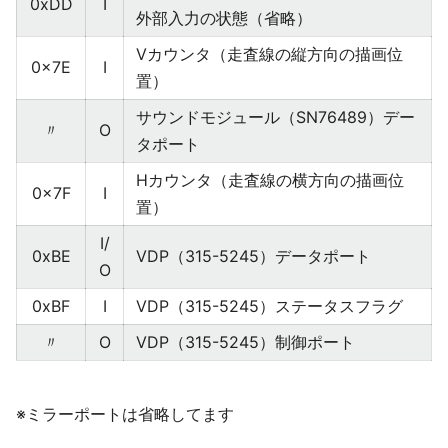
0xDD
I
外部入力の状態（省略）
Vカウンタ（走査線の縦方向の描画位
0x7E
I
置）
サウンドモジュール（SN76489）デー
〃
O
タポート
Hカウンタ（走査線の横方向の描画位
0x7F
I
置）
I/
0xBE
VDP（315-5245）データポート
O
0xBF
I
VDP（315-5245）ステータスフラグ
〃
O
VDP（315-5245）制御ポート
※ミラーポートは省略してます