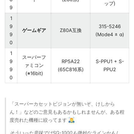
ップ)
9
1
9
315-5246
ゲームギア
Z80A互換
9
(Mode4 ± α)
0
1
スーパーフ
9
RP5A22
S-PPU1 + S-
ァミコン
9
(65C816系)
PPU2
(※16bit)
0
「スーパーカセットビジョンが無いぞ、けしから
ん！」などのご意見もあるかもしれませんが、ある程
度売れた機種に絞ってます
そういった意味ではSG-1000も微妙なラインかもし