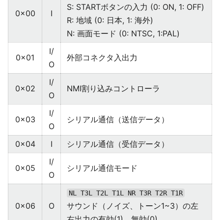
S: STARTボタンの入力 (0: ON, 1: OFF)
0x00
I
R: 地域 (0: 日本, 1: 海外)
N: 画面モード (0: NTSC, 1:PAL)
I/
0x01
外部コネクタ入出力
O
I/
0x02
NMI割り込みコントローラ
O
I/
0x03
シリアル通信（送信データ）
O
0x04
I
シリアル通信（受信データ）
I/
0x05
シリアル通信モード
O
NL T3L T2L T1L NR T3R T2R T1R
0x06
O
サウンド（ノイズ、トーン1~3）の左
右出力の有効(1)、無効(0)