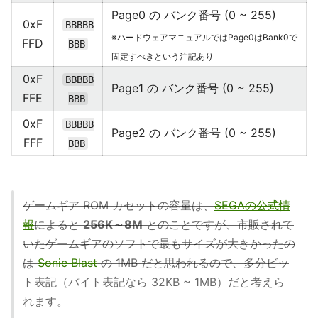
Page0 の バンク番号 (0 ~ 255)
0xF
BBBBB
※ハードウェアマニュアルではPage0はBank0で
FFD
BBB
固定すべきという注記あり
0xF
BBBBB
Page1 の バンク番号 (0 ~ 255)
FFE
BBB
0xF
BBBBB
Page2 の バンク番号 (0 ~ 255)
FFF
BBB
ゲームギア ROM カセットの容量は、
SEGAの公式情
報
によると
256K～8M
とのことですが、市販されて
いたゲームギアのソフトで最もサイズが大きかったの
は
Sonic Blast
の 1MB だと思われるので、多分ビッ
ト表記（バイト表記なら 32KB ~ 1MB）だと考えら
れます。