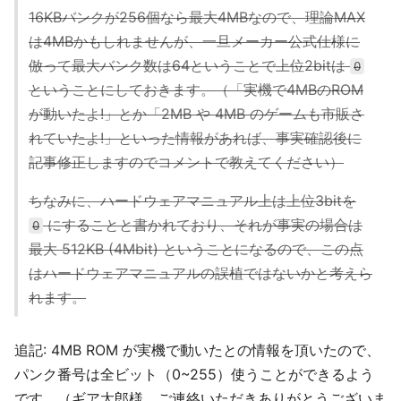
16KBバンクが256個なら最大4MBなので、理論MAX
は4MBかもしれませんが、一旦メーカー公式仕様に
倣って最大バンク数は64ということで上位2bitは
0
ということにしておきます。（「実機で4MBのROM
が動いたよ!」とか「2MB や 4MB のゲームも市販さ
れていたよ!」といった情報があれば、事実確認後に
記事修正しますのでコメントで教えてください）
ちなみに、ハードウェアマニュアル上は上位3bitを
にすることと書かれており、それが事実の場合は
0
最大 512KB (4Mbit) ということになるので、この点
はハードウェアマニュアルの誤植ではないかと考えら
れます。
追記: 4MB ROM が実機で動いたとの情報を頂いたので、
パンク番号は全ビット（0~255）使うことができるよう
です。（ギア太郎様、ご連絡いただきありがとうございま