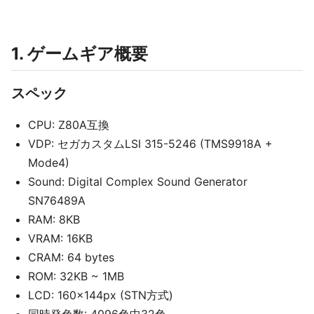
1. ゲームギア概要
スペック
CPU: Z80A互換
VDP: セガカスタムLSI 315-5246 (TMS9918A +
Mode4)
Sound: Digital Complex Sound Generator
SN76489A
RAM: 8KB
VRAM: 16KB
CRAM: 64 bytes
ROM: 32KB ~ 1MB
LCD: 160×144px (STN方式)