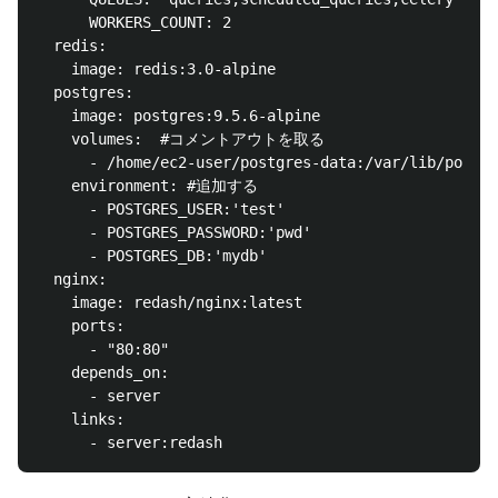
      WORKERS_COUNT: 2

  redis:

    image: redis:3.0-alpine

  postgres:

    image: postgres:9.5.6-alpine

    volumes:  #コメントアウトを取る

      - /home/ec2-user/postgres-data:/var/lib/postgr
    environment: #追加する

      - POSTGRES_USER:'test'

      - POSTGRES_PASSWORD:'pwd'

      - POSTGRES_DB:'mydb'

  nginx:

    image: redash/nginx:latest

    ports:

      - "80:80"

    depends_on:

      - server

    links:
