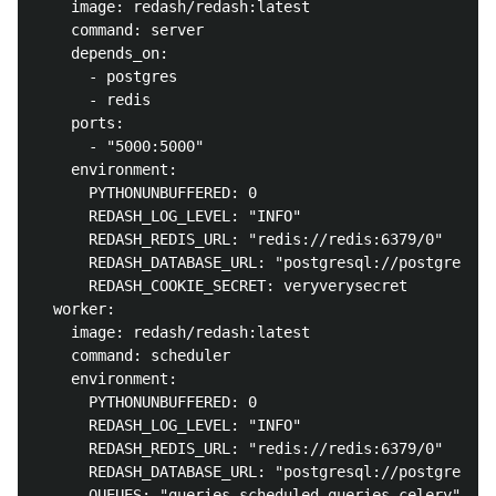
    image: redash/redash:latest

    command: server

    depends_on:

      - postgres

      - redis

    ports:

      - "5000:5000"

    environment:

      PYTHONUNBUFFERED: 0

      REDASH_LOG_LEVEL: "INFO"

      REDASH_REDIS_URL: "redis://redis:6379/0"

      REDASH_DATABASE_URL: "postgresql://postgres@po
      REDASH_COOKIE_SECRET: veryverysecret

  worker:

    image: redash/redash:latest

    command: scheduler

    environment:

      PYTHONUNBUFFERED: 0

      REDASH_LOG_LEVEL: "INFO"

      REDASH_REDIS_URL: "redis://redis:6379/0"

      REDASH_DATABASE_URL: "postgresql://postgres@po
      QUEUES: "queries,scheduled_queries,celery"
