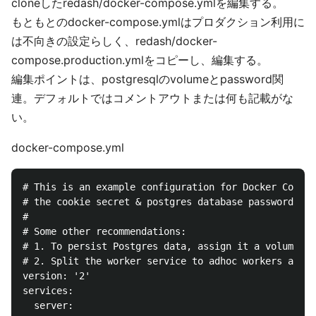
cloneしたredash/docker-compose.ymlを編集する。
もともとのdocker-compose.ymlはプロダクション利用に
は不向きの設定らしく、redash/docker-
compose.production.ymlをコピーし、編集する。
編集ポイントは、postgresqlのvolumeとpassword関
連。デフォルトではコメントアウトまたは何も記載がな
い。
docker-compose.yml
# This is an example configuration for Docker Compos
# the cookie secret & postgres database password.

#

# Some other recommendations:

# 1. To persist Postgres data, assign it a volume ho
# 2. Split the worker service to adhoc workers and s
version: '2'

services:

  server:
