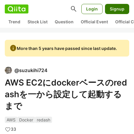
search
Login
Signup
Trend
Stock List
Question
Official Event
Official
info
More than 5 years have passed since last update.
@
suzukihi724
AWS EC2にdockerベースのred
ashを一から設定して起動する
まで
AWS
Docker
redash
33