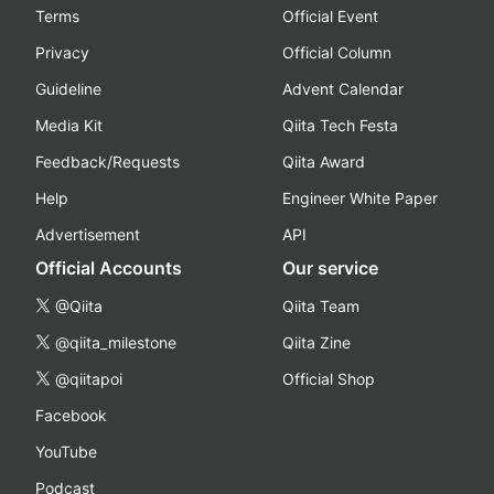
Terms
Official Event
Privacy
Official Column
Guideline
Advent Calendar
Media Kit
Qiita Tech Festa
Feedback/Requests
Qiita Award
Help
Engineer White Paper
Advertisement
API
Official Accounts
Our service
@Qiita
Qiita Team
@qiita_milestone
Qiita Zine
@qiitapoi
Official Shop
Facebook
YouTube
Podcast