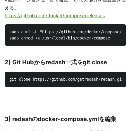
える。
https://github.com/docker/compose/releases
sudo curl -L "https://github.com/docker/compose/rele
2) Git Hubからredash一式をgit close
3) redashのdocker-compose.ymlを編集