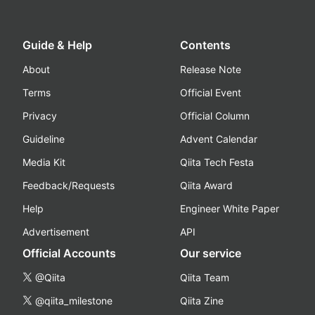
Guide & Help
Contents
About
Release Note
Terms
Official Event
Privacy
Official Column
Guideline
Advent Calendar
Media Kit
Qiita Tech Festa
Feedback/Requests
Qiita Award
Help
Engineer White Paper
Advertisement
API
Official Accounts
Our service
@Qiita
Qiita Team
@qiita_milestone
Qiita Zine