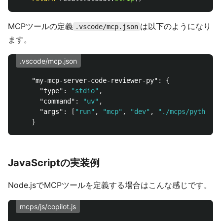
MCPツールの定義
は以下のようになり
.vscode/mcp.json
ます。
.vscode/mcp.json
"my-mcp-server-code-reviewer-py"
:
{
"type"
:
"stdio"
,
"command"
:
"uv"
,
"args"
:
[
"run"
,
"mcp"
,
"dev"
,
"./mcps/python/c
}
JavaScriptの実装例
Node.jsでMCPツールを定義する場合はこんな感じです。
mcps/js/copilot.js