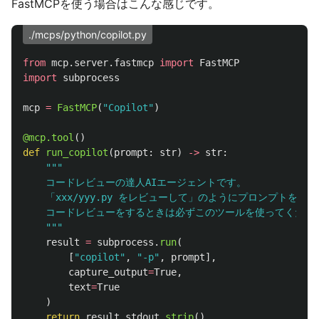
FastMCPを使う場合はこんな感じです。
./mcps/python/copilot.py
from
mcp.server.fastmcp
import
FastMCP
import
subprocess
mcp
=
FastMCP
(
"
Copilot
"
)
@mcp.tool
()
def
run_copilot
(
prompt
:
str
)
->
str
:
"""
    コードレビューの達人AIエージェントです。

    「xxx/yyy.py をレビューして」のようにプロンプトを
    コードレビューをするときは必ずこのツールを使ってください
"""
result
=
subprocess
.
run
(
[
"
copilot
"
,
"
-p
"
,
prompt
],
capture_output
=
True
,
text
=
True
)
return
result
.
stdout
.
strip
()