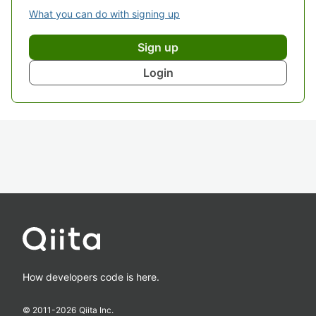
What you can do with signing up
Sign up
Login
How developers code is here.
© 2011-
2026
Qiita Inc.