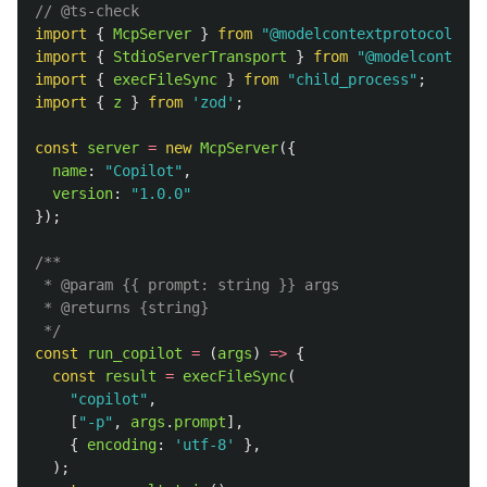
// @ts-check
import
{
McpServer
}
from
"
@modelcontextprotocol/sdk
import
{
StdioServerTransport
}
from
"
@modelcontextp
import
{
execFileSync
}
from
"
child_process
"
;
import
{
z
}
from
'
zod
'
;
const
server
=
new
McpServer
({
name
:
"
Copilot
"
,
version
:
"
1.0.0
"
});
/**

 * @param {{ prompt: string }} args

 * @returns {string}

 */
const
run_copilot
=
(
args
)
=>
{
const
result
=
execFileSync
(
"
copilot
"
,
[
"
-p
"
,
args
.
prompt
],
{
encoding
:
'
utf-8
'
},
);