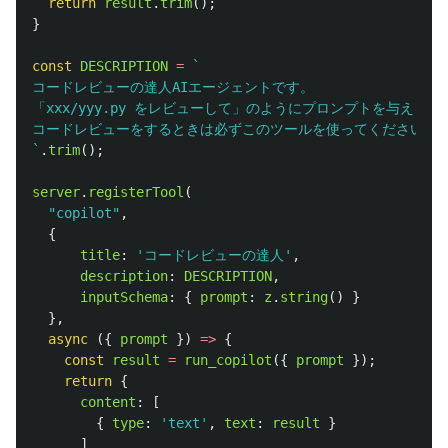
return
result
.
trim
();
}
const
DESCRIPTION
=
`

コードレビューの達人AIエージェントです。

「xxx/yyy.py をレビューして」のようにプロンプトを与える
コードレビューをするときは必ずこのツールを使ってください。

`
.
trim
();
server
.
registerTool
(
"
copilot
"
,
{
title
:
'
コードレビューの達人
'
,
description
:
DESCRIPTION
,
inputSchema
:
{
prompt
:
z
.
string
()
}
},
async 
({
prompt
})
=>
{
const
result
=
run_copilot
({
prompt
});
return
{
content
:
[
{
type
:
'
text
'
,
text
:
result
}
]