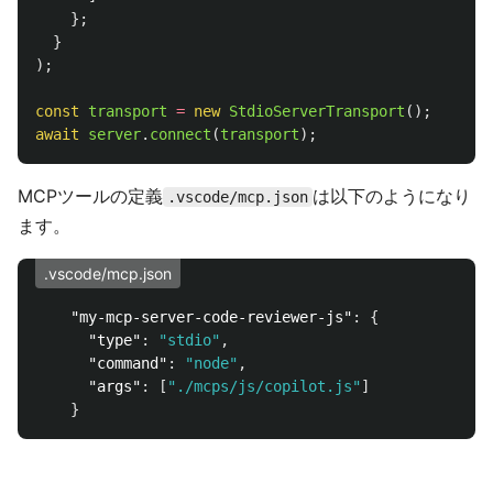
};
}
);
const
transport
=
new
StdioServerTransport
();
await
server
.
connect
(
transport
);
MCPツールの定義
は以下のようになり
.vscode/mcp.json
ます。
.vscode/mcp.json
"my-mcp-server-code-reviewer-js"
:
{
"type"
:
"stdio"
,
"command"
:
"node"
,
"args"
:
[
"./mcps/js/copilot.js"
]
}