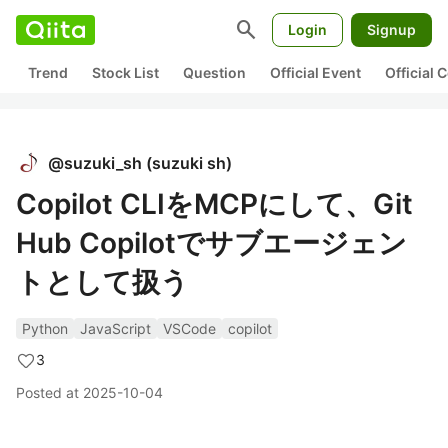
search
Login
Signup
Trend
Stock List
Question
Official Event
Official
@
suzuki_sh
(
suzuki sh
)
Copilot CLIをMCPにして、Git
Hub Copilotでサブエージェン
トとして扱う
Python
JavaScript
VSCode
copilot
3
Posted at
2025-10-04