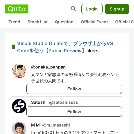
search
Login
Signup
Trend
Stock List
Question
Official Event
Official
Visual Studio Onlineで、ブラウザ上からVS
Codeを使う【Public Preview】
likers
@
onaka_panpan
元マンガ家志望の金融系情シス会社勤務ハンカ
チ世代の人間です。
Follow
Satoshi
@
satoshissss
Follow
M M
@
m_masashi
from190701 日々の学びをアウトプットしてい