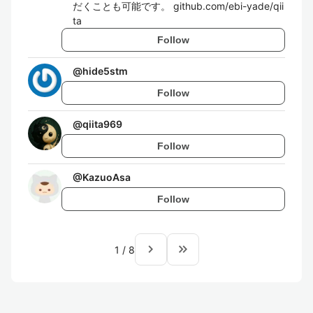
だくことも可能です。 github.com/ebi-yade/qii
ta
Follow
@
hide5stm
Follow
@
qiita969
Follow
@
KazuoAsa
Follow
navigate_next
keyboard_double_arrow_right
1
/
8