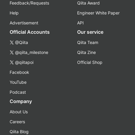
Feedback/Requests
Qiita Award
Help
Engineer White Paper
Advertisement
API
Official Accounts
Our service
@Qiita
Qiita Team
@qiita_milestone
Qiita Zine
@qiitapoi
Official Shop
Facebook
YouTube
Podcast
Company
About Us
Careers
Qiita Blog