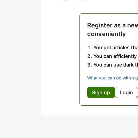
Register as a ne
conveniently
You get articles t
You can efficiently
You can use dark 
What you can do with si
Sign up
Login