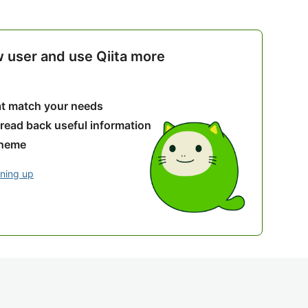
w user and use Qiita more
hat match your needs
 read back useful information
theme
gning up