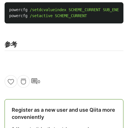
powercfg
/setdcvalueindex
SCHEME_CURRENT
SUB_ENERGYS
powercfg
/setactive
SCHEME_CURRENT
参考
comment
0
Register as a new user and use Qiita more
conveniently