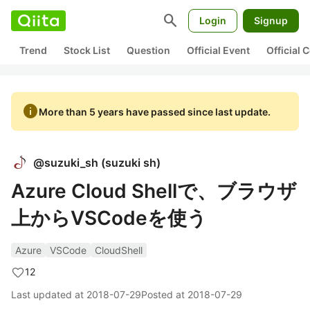
search
Login
Signup
Trend
Stock List
Question
Official Event
Official
info
More than 5 years have passed since last update.
@
suzuki_sh
(
suzuki sh
)
Azure Cloud Shellで、ブラウザ
上からVSCodeを使う
Azure
VSCode
CloudShell
12
Last updated at
2018-07-29
Posted at
2018-07-29