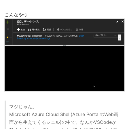
こんなやつ
マジじゃん。
Microsoft Azure Cloud Shell(Azure PortalのWeb画
面から生えてくるシェル)の中で、なんかVSCodeが