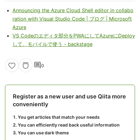
Announcing the Azure Cloud Shell editor in collabo
ration with Visual Studio Code | ブログ | Microsoft
Azure
VS Codeのエディタ部分をPWAにしてAzureにDeploy
して、モバイルで使う - backstage
comment
0
Register as a new user and use Qiita more
conveniently
You get articles that match your needs
You can efficiently read back useful information
You can use dark theme