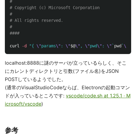
#
# Copyright (c) Microsoft Corporation
#
# All rights reserved.
#
####
curl 
-d
"{ 
\"
params
\"
: 
\"
$@
\"
, 
\"
pwd
\"
: 
\"
`
pwd
`
\"
 }"
localhost:8888に謎のサーバが立っているらしく、そこ
にカレントディレクトリと引数(ファイル名)をJSON
POSTしているようでした。
(通常のVisualStudioCodeならば、Electronの起動コマン
ドが入っているところです:
vscode/code.sh at 1.25.1 · M
icrosoft/vscode
)
参考