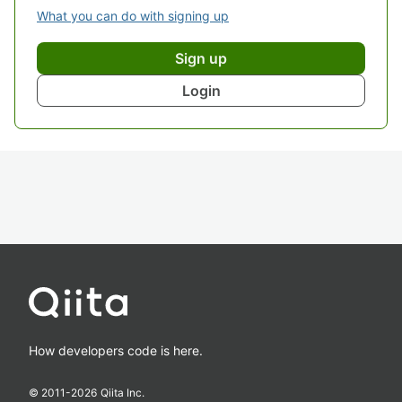
What you can do with signing up
Sign up
Login
How developers code is here.
© 2011-
2026
Qiita Inc.