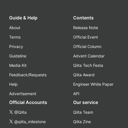
Guide & Help
Contents
About
Release Note
Terms
Official Event
Privacy
Official Column
Guideline
Advent Calendar
Media Kit
Qiita Tech Festa
Feedback/Requests
Qiita Award
Help
Engineer White Paper
Advertisement
API
Official Accounts
Our service
@Qiita
Qiita Team
@qiita_milestone
Qiita Zine