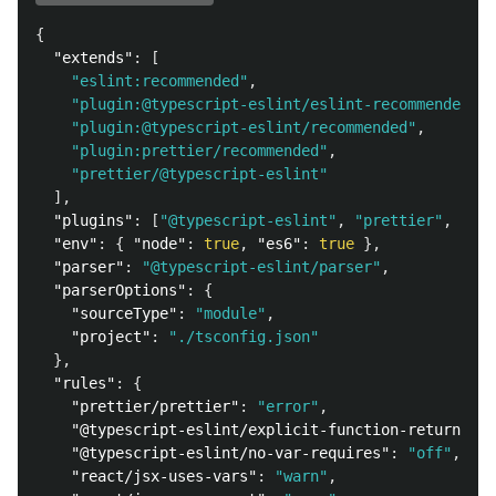
{
"extends"
:
[
"eslint:recommended"
,
"plugin:@typescript-eslint/eslint-recommended"
,
"plugin:@typescript-eslint/recommended"
,
"plugin:prettier/recommended"
,
"prettier/@typescript-eslint"
],
"plugins"
:
[
"@typescript-eslint"
,
"prettier"
,
"rea
"env"
:
{
"node"
:
true
,
"es6"
:
true
},
"parser"
:
"@typescript-eslint/parser"
,
"parserOptions"
:
{
"sourceType"
:
"module"
,
"project"
:
"./tsconfig.json"
},
"rules"
:
{
"prettier/prettier"
:
"error"
,
"@typescript-eslint/explicit-function-return-typ
"@typescript-eslint/no-var-requires"
:
"off"
,
"react/jsx-uses-vars"
:
"warn"
,