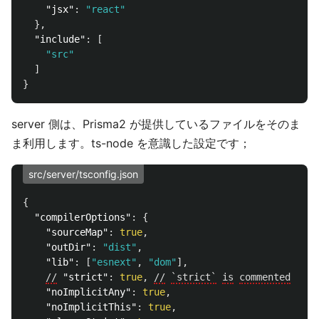
"jsx"
:
"react"
},
"include"
:
[
"src"
]
}
server 側は、Prisma2 が提供しているファイルをそのま
ま利用します。ts-node を意識した設定です；
src/server/tsconfig.json
{
"compilerOptions"
:
{
"sourceMap"
:
true
,
"outDir"
:
"dist"
,
"lib"
:
[
"esnext"
,
"dom"
],
//
"strict"
:
true
,
//
`strict`
is
commented
beca
"noImplicitAny"
:
true
,
"noImplicitThis"
:
true
,