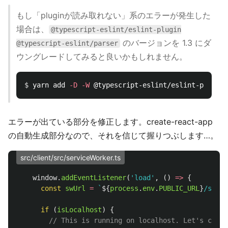
もし「pluginが読み取れない」系のエラーが発生した
場合は、
@typescript-eslint/eslint-plugin
のバージョンを 1.3 にダ
@typescript-eslint/parser
ウングレードしてみると良いかもしれません。
$ 
yarn add 
-D
-W
エラーが出ている部分を修正します。create-react-app
の自動生成部分なので、それを信じて握りつぶします…。
src/client/src/serviceWorker.ts
window
.
addEventListener
(
'
load
'
,
()
=>
{
const
swUrl
=
`
${
process
.
env
.
PUBLIC_URL
}
/servi
if 
(
isLocalhost
)
{
// This is running on localhost. Let's check