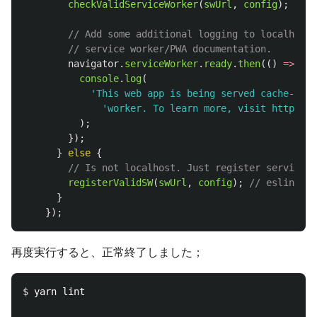
checkValidServiceWorker
(
swUrl
,
config
);
// e
// Add some additional logging to localhost,
// service worker/PWA documentation.
navigator
.
serviceWorker
.
ready
.
then
(()
=>
{
console
.
log
(
'
This web app is being served cache-firs
'
worker. To learn more, visit https://
);
});
}
else
{
// Is not localhost. Just register service w
registerValidSW
(
swUrl
,
config
);
// eslint-di
}
});
再度実行すると、正常終了しました；
$ 
yarn lint
