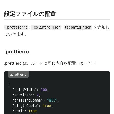
設定ファイルの配置
,
,
を追加し
.prettierrc
.eslintrc.json
tsconfig.json
ていきます。
.prettierrc
.prettierc は、ルートに同じ内容を配置しました；
.prettierrc
{
"printWidth"
:
100
,
"tabWidth"
:
2
,
"trailingComma"
:
"all"
,
"singleQuote"
:
true
,
"semi"
:
true