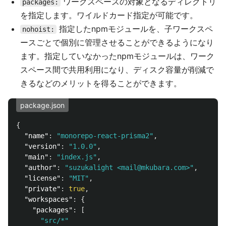
ワークスペースの対象となるディレクトリ
packages:
を指定します。ワイルドカード指定が可能です。
指定したnpmモジュールを、子ワークスペ
nohoist:
ースごとで個別に管理させることができるようになり
ます。指定していなかったnpmモジュールは、ワーク
スペース間で共用利用になり、ディスク容量が削減で
きるなどのメリットを得ることができます。
package.json
{
"name"
:
"monorepo-react-prisma2"
,
"version"
:
"1.0.0"
,
"main"
:
"index.js"
,
"author"
:
"suzukalight <mail@mkubara.com>"
,
"license"
:
"MIT"
,
"private"
:
true
,
"workspaces"
:
{
"packages"
:
[
"src/*"