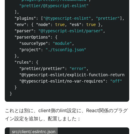
"prettier/@typescript-eslint"
],
"plugins"
:
[
"@typescript-eslint"
,
"prettier"
],
"env"
:
{
"node"
:
true
,
"es6"
:
true
},
"parser"
:
"@typescript-eslint/parser"
,
"parserOptions"
:
{
"sourceType"
:
"module"
,
"project"
:
"./tsconfig.json"
},
"rules"
:
{
"prettier/prettier"
:
"error"
,
"@typescript-eslint/explicit-function-return-typ
"@typescript-eslint/no-var-requires"
:
"off"
}
}
これとは別に、client側のlint設定に、React関係のプラグ
イン設定を追加し、配置しました；
src/client/.eslintrc.json