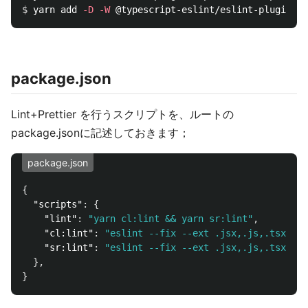
$ 
yarn add 
-D
-W
package.json
Lint+Prettier を行うスクリプトを、ルートの
package.jsonに記述しておきます；
package.json
{
"scripts"
:
{
"lint"
:
"yarn cl:lint && yarn sr:lint"
,
"cl:lint"
:
"eslint --fix --ext .jsx,.js,.tsx,.ts
"sr:lint"
:
"eslint --fix --ext .jsx,.js,.tsx,.ts
},
}