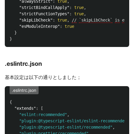
"alwaysStrict"
:
true
,
"strictBindCallApply"
:
true
,
"strictFunctionTypes"
:
true
,
"skipLibCheck"
:
true
,
//
`skipLibCheck`
is
enabl
"esModuleInterop"
:
true
}
}
.eslintrc.json
基本設定は以下の通りとしました；
.eslintrc.json
{
"extends"
:
[
"eslint:recommended"
,
"plugin:@typescript-eslint/eslint-recommended"
,
"plugin:@typescript-eslint/recommended"
,
"plugin:prettier/recommended"
,