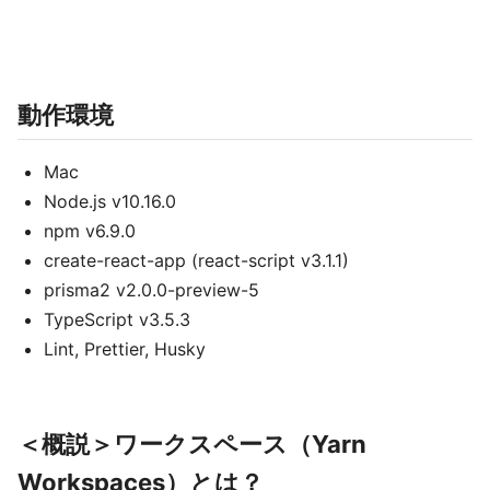
動作環境
Mac
Node.js v10.16.0
npm v6.9.0
create-react-app (react-script v3.1.1)
prisma2 v2.0.0-preview-5
TypeScript v3.5.3
Lint, Prettier, Husky
＜概説＞ワークスペース（Yarn
Workspaces）とは？