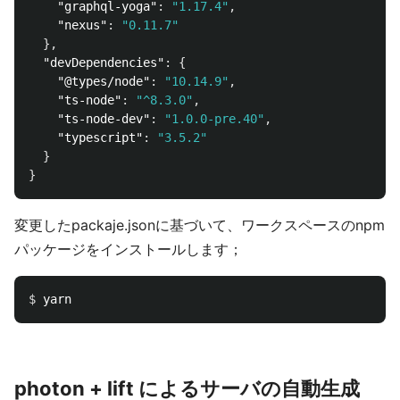
"graphql-yoga"
:
"1.17.4"
,
"nexus"
:
"0.11.7"
},
"devDependencies"
:
{
"@types/node"
:
"10.14.9"
,
"ts-node"
:
"^8.3.0"
,
"ts-node-dev"
:
"1.0.0-pre.40"
,
"typescript"
:
"3.5.2"
}
}
変更したpackaje.jsonに基づいて、ワークスペースのnpm
パッケージをインストールします；
$ 
photon + lift によるサーバの自動生成