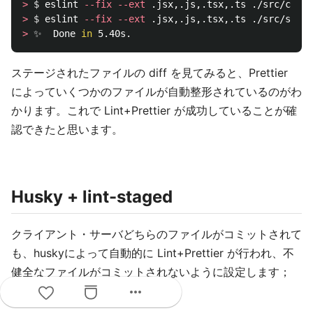
>
$ 
eslint 
--fix
--ext
>
$ 
eslint 
--fix
--ext
>
 ✨  Done 
in 
ステージされたファイルの diff を見てみると、Prettier
によっていくつかのファイルが自動整形されているのがわ
かります。これで Lint+Prettier が成功していることが確
認できたと思います。
Husky + lint-staged
クライアント・サーバどちらのファイルがコミットされて
も、huskyによって自動的に Lint+Prettier が行われ、不
健全なファイルがコミットされないように設定します；
more_horiz