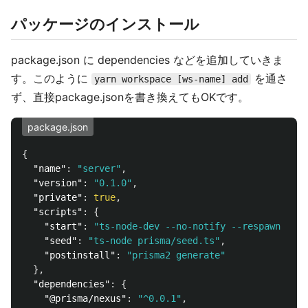
パッケージのインストール
package.json に dependencies などを追加していきま
す。このように
を通さ
yarn workspace [ws-name] add
ず、直接package.jsonを書き換えてもOKです。
package.json
{
"name"
:
"server"
,
"version"
:
"0.1.0"
,
"private"
:
true
,
"scripts"
:
{
"start"
:
"ts-node-dev --no-notify --respawn --tr
"seed"
:
"ts-node prisma/seed.ts"
,
"postinstall"
:
"prisma2 generate"
},
"dependencies"
:
{
"@prisma/nexus"
:
"^0.0.1"
,