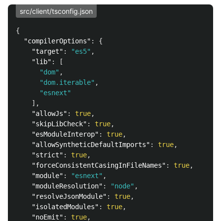
src/client/tsconfig.json
{
"compilerOptions"
:
{
"target"
:
"es5"
,
"lib"
:
[
"dom"
,
"dom.iterable"
,
"esnext"
],
"allowJs"
:
true
,
"skipLibCheck"
:
true
,
"esModuleInterop"
:
true
,
"allowSyntheticDefaultImports"
:
true
,
"strict"
:
true
,
"forceConsistentCasingInFileNames"
:
true
,
"module"
:
"esnext"
,
"moduleResolution"
:
"node"
,
"resolveJsonModule"
:
true
,
"isolatedModules"
:
true
,
"noEmit"
:
true
,