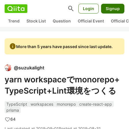
search
Login
Signup
Trend
Stock List
Question
Official Event
Official
info
More than 5 years have passed since last update.
@
suzukalight
yarn workspaceでmonorepo+
TypeScript+Lint環境をつくる
TypeScript
workspaces
monorepo
create-react-app
prisma
64
Last updated at
2019-09-01
Posted at
2019-08-31