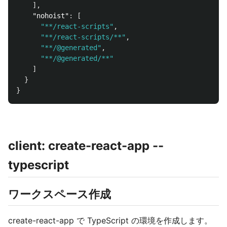
],
"nohoist"
:
[
"**/react-scripts"
,
"**/react-scripts/**"
,
"**/@generated"
,
"**/@generated/**"
]
}
}
client: create-react-app --
typescript
ワークスペース作成
create-react-app で TypeScript の環境を作成します。