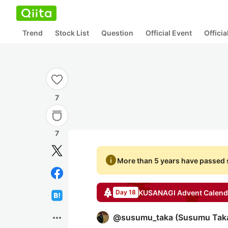
Trend
Stock List
Question
Official Event
Offici
7
7
info
More than 5 years have passed s
KUSANAGI
Advent Calend
Day 18
more_horiz
@
susumu_taka
(
Susumu Tak