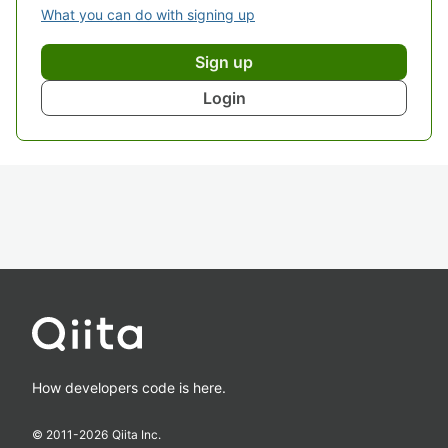
What you can do with signing up
Sign up
Login
How developers code is here.
© 2011-
2026
Qiita Inc.