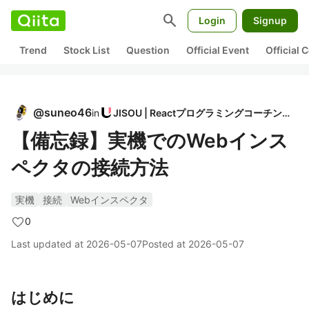
search
Login
Signup
Trend
Stock List
Question
Official Event
Official
@
suneo46
in
JISOU | Reactプログラミングコーチング
【備忘録】実機でのWebインス
ペクタの接続方法
実機
接続
Webインスペクタ
0
Last updated at
2026-05-07
Posted at
2026-05-07
はじめに