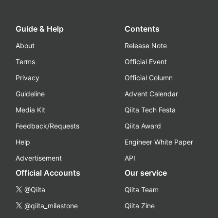
Guide & Help
Contents
About
Release Note
Terms
Official Event
Privacy
Official Column
Guideline
Advent Calendar
Media Kit
Qiita Tech Festa
Feedback/Requests
Qiita Award
Help
Engineer White Paper
Advertisement
API
Official Accounts
Our service
@Qiita
Qiita Team
@qiita_milestone
Qiita Zine