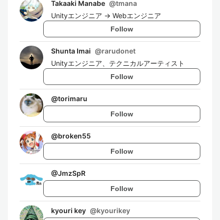
Takaaki Manabe
@
tmana
Unityエンジニア -> Webエンジニア
Follow
Shunta Imai
@
rarudonet
Unityエンジニア、テクニカルアーティスト
Follow
@
torimaru
Follow
@
broken55
Follow
@
JmzSpR
Follow
kyouri key
@
kyourikey