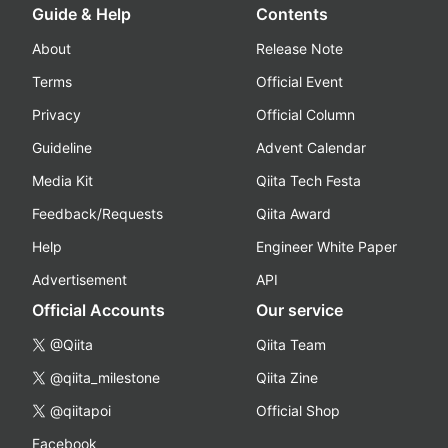
Guide & Help
Contents
About
Release Note
Terms
Official Event
Privacy
Official Column
Guideline
Advent Calendar
Media Kit
Qiita Tech Festa
Feedback/Requests
Qiita Award
Help
Engineer White Paper
Advertisement
API
Official Accounts
Our service
@Qiita
Qiita Team
@qiita_milestone
Qiita Zine
@qiitapoi
Official Shop
Facebook