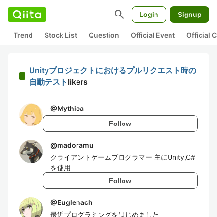
search
Login
Signup
Trend
Stock List
Question
Official Event
Official
Unityプロジェクトにおけるプルリクエスト時の
自動テスト
likers
@
Mythica
Follow
@
madoramu
クライアントゲームプログラマー 主にUnity,C#
を使用
Follow
@
Euglenach
最近プログラミングをはじめました