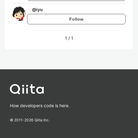
@
iyu
Follow
1
/
1
How developers code is here.
© 2011-
2026
Qiita Inc.