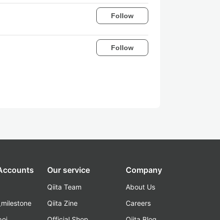
Follow
Follow
 Accounts
Our service
Company
Qiita Team
About Us
_milestone
Qiita Zine
Careers
poi
Official Shop
Qiita Blog