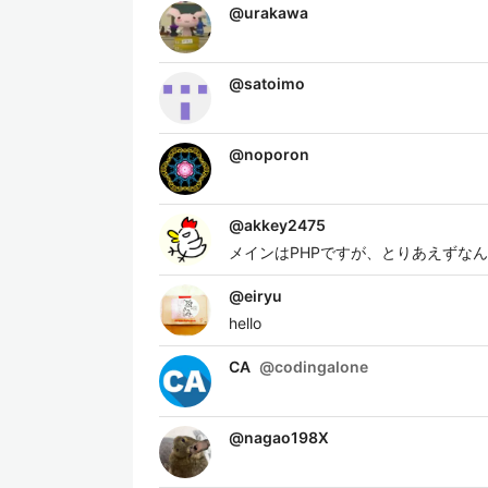
@
urakawa
@
satoimo
@
noporon
@
akkey2475
メインはPHPですが、とりあえずなん
@
eiryu
hello
CA
@
codingalone
@
nagao198X