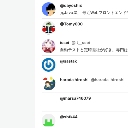
@
dayoshix
元Java屋。 最近Webフロントエ
@
Tomy000
issei
@
it__ssei
自動テストと定時退社が好き。専門は
@
sastak
harada hiroshi
@
harada-hiroshi
@
marsa746079
@
sbtk44