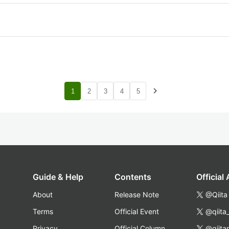
navigate_next
1
2
3
4
5
Guide & Help
Contents
Official
About
Release Note
@Qiita
Terms
Official Event
@qiita
Privacy
Official Column
@qiita