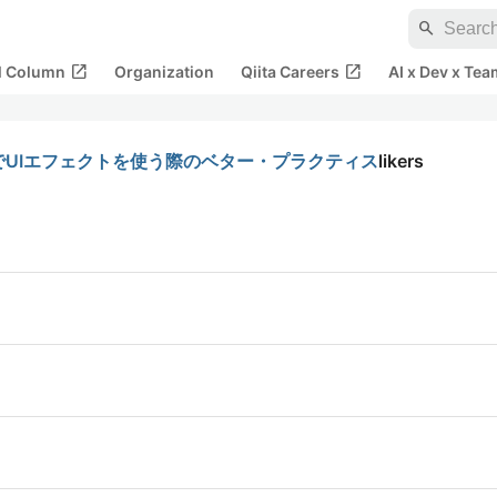
search
open_in_new
open_in_new
al Column
Organization
Qiita Careers
AI x Dev x Tea
tでUIエフェクトを使う際のベター・プラクティス
likers