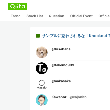
Trend
Stock List
Question
Official Event
Offici
サンプルに惑わされるな！Knockou
@
hisahana
@
takemo909
@
aakasaka
Kawanori
@
cajonito