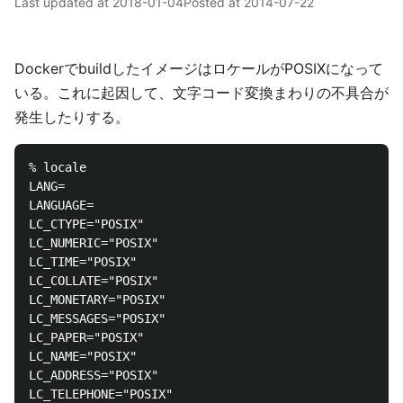
Last updated at
2018-01-04
Posted at
2014-07-22
DockerでbuildしたイメージはロケールがPOSIXになって
いる。これに起因して、文字コード変換まわりの不具合が
発生したりする。
% locale

LANG=

LANGUAGE=

LC_CTYPE="POSIX"

LC_NUMERIC="POSIX"

LC_TIME="POSIX"

LC_COLLATE="POSIX"

LC_MONETARY="POSIX"

LC_MESSAGES="POSIX"

LC_PAPER="POSIX"

LC_NAME="POSIX"

LC_ADDRESS="POSIX"

LC_TELEPHONE="POSIX"
