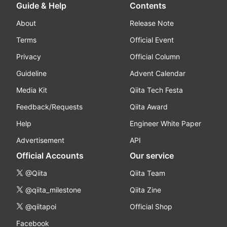
Guide & Help
Contents
About
Release Note
Terms
Official Event
Privacy
Official Column
Guideline
Advent Calendar
Media Kit
Qiita Tech Festa
Feedback/Requests
Qiita Award
Help
Engineer White Paper
Advertisement
API
Official Accounts
Our service
@Qiita
Qiita Team
@qiita_milestone
Qiita Zine
@qiitapoi
Official Shop
Facebook