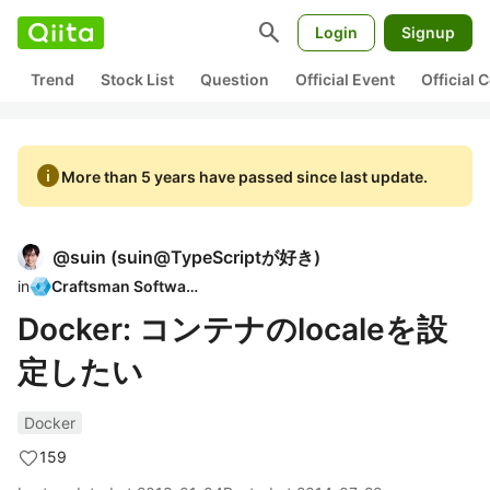
search
Login
Signup
Trend
Stock List
Question
Official Event
Official
info
More than 5 years have passed since last update.
@
suin
(
suin@TypeScriptが好き
)
in
Craftsman Software
Docker: コンテナのlocaleを設
定したい
Docker
159