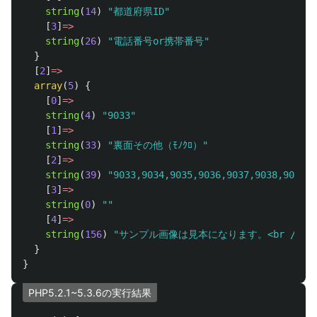
string
(
14
)
"都道府県ID"
[
3
]
=>
string
(
26
)
"電話番号or携帯番号"
}
[
2
]
=>
array
(
5
)
{
[
0
]
=>
string
(
4
)
"9033"
[
1
]
=>
string
(
33
)
"裏面その他（ﾓﾉｸﾛ）"
[
2
]
=>
string
(
39
)
"9033,9034,9035,9036,9037,9038,9039,9
[
3
]
=>
string
(
0
)
""
[
4
]
=>
string
(
156
)
"サンプル画像は見本になります。<br /
}
}
PHP5.2.1~5.3.6の実行結果