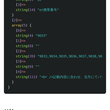
[
3
]
=>
string
(
14
)
"or携帯番号"
}
[
2
]
=>
array
(
5
)
{
[
0
]
=>
string
(
4
)
"9033"
[
1
]
=>
string
(
0
)
""
[
2
]
=>
string
(
39
)
"9033,9034,9035,9036,9037,9038,9039,9
[
3
]
=>
string
(
0
)
""
[
4
]
=>
string
(
111
)
"<br />記載内容に合わせ、当方にてバラ
}
}