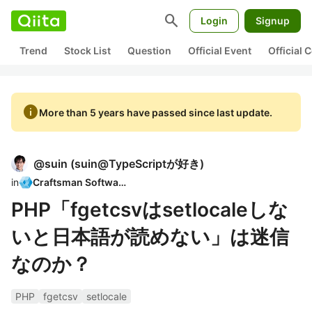
search
Login
Signup
Trend
Stock List
Question
Official Event
Official
info
More than 5 years have passed since last update.
@
suin
(
suin@TypeScriptが好き
)
in
Craftsman Software
PHP「fgetcsvはsetlocaleしな
いと日本語が読めない」は迷信
なのか？
PHP
fgetcsv
setlocale