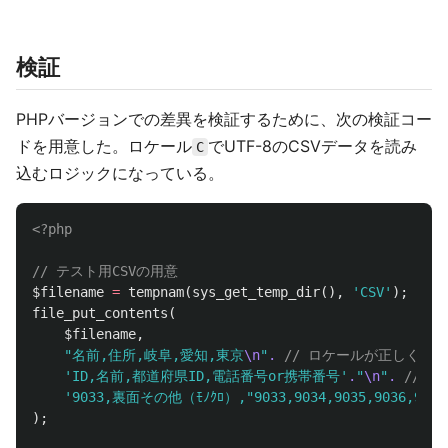
検証
PHPバージョンでの差異を検証するために、次の検証コー
ドを用意した。ロケール
でUTF-8のCSVデータを読み
C
込むロジックになっている。
<?php
// テスト用CSVの用意
$filename
=
tempnam
(
sys_get_temp_dir
(),
'CSV'
);
file_put_contents
(
$filename
,
"名前,住所,岐阜,愛知,東京
\n
"
.
// ロケールが正しくな
'ID,名前,都道府県ID,電話番号or携帯番号'
.
"
\n
"
.
// 
'9033,裏面その他（ﾓﾉｸﾛ）,"9033,9034,9035,9
);