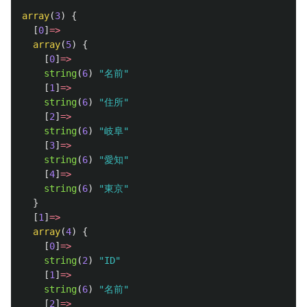
array
(
3
)
{
[
0
]
=>
array
(
5
)
{
[
0
]
=>
string
(
6
)
"名前"
[
1
]
=>
string
(
6
)
"住所"
[
2
]
=>
string
(
6
)
"岐阜"
[
3
]
=>
string
(
6
)
"愛知"
[
4
]
=>
string
(
6
)
"東京"
}
[
1
]
=>
array
(
4
)
{
[
0
]
=>
string
(
2
)
"ID"
[
1
]
=>
string
(
6
)
"名前"
[
2
]
=>