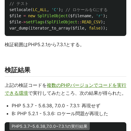
// テスト
setlocale
(
LC_ALL
,
'C'
);
// ロケールをCにする
$file
=
new
SplFileObject
(
$filename
,
'r'
);
$file
->
setFlags
(
SplFileObject
::
READ_CSV
);
var_dump
(
iterator_to_array
(
$file
,
false
));
検証範囲はPHP5.2.1から7.3.1とする。
検証結果
上記の検証コードを
複数のPHPバージョンでコードを実行
できる環境
で実行してみたところ、次の結果が得られた。
PHP 5.3.7 - 5.6.38, 7.0.0 - 7.3.1: 再現せず
B: PHP 5.2.1 - 5.3.6: ロケール問題が再現した
PHP5.3.7~5.6.38,7.0.0~7.3.1の実行結果