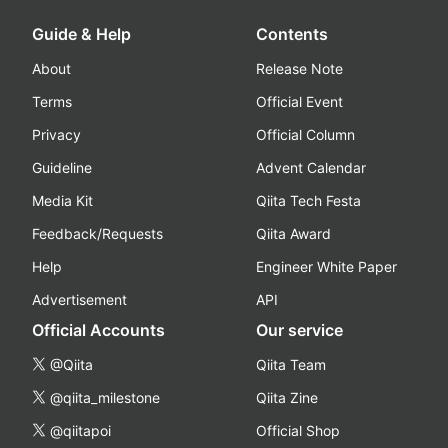
Guide & Help
Contents
About
Release Note
Terms
Official Event
Privacy
Official Column
Guideline
Advent Calendar
Media Kit
Qiita Tech Festa
Feedback/Requests
Qiita Award
Help
Engineer White Paper
Advertisement
API
Official Accounts
Our service
@Qiita
Qiita Team
@qiita_milestone
Qiita Zine
@qiitapoi
Official Shop