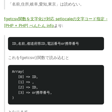
「名前,住所,岐阜,愛知,東京」は読めない。
fgetcsv関数を文字化け対応 setlocaleの文字コード指定 -
[PHP + PHP] ぺんたん info
より:
これをfgetcsv()関数で読み込むと
Array(

   [0] => ID,

   [1] => ,

   [2] => ID,

   [3] => or携帯番号,

となります。