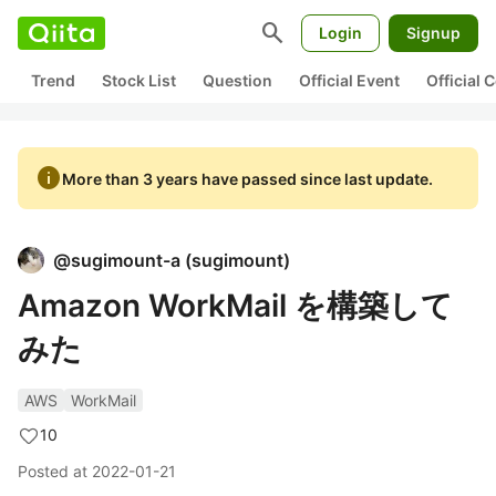
search
Login
Signup
Trend
Stock List
Question
Official Event
Official
info
More than 3 years have passed since last update.
@
sugimount-a
(
sugimount
)
Amazon WorkMail を構築して
みた
AWS
WorkMail
10
Posted at
2022-01-21