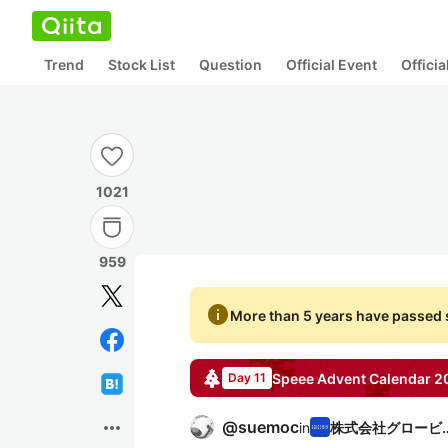
Trend
Stock List
Question
Official Event
Offici
1021
959
info
More than 5 years have passed s
Speee
Advent Calendar
2
Day 11
more_horiz
@
suemoc
in
株式会社