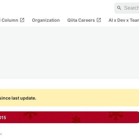
search
open_in_new
open_in_new
al Column
Organization
Qiita Careers
AI x Dev x Tea
ince last update.
015
グロービス