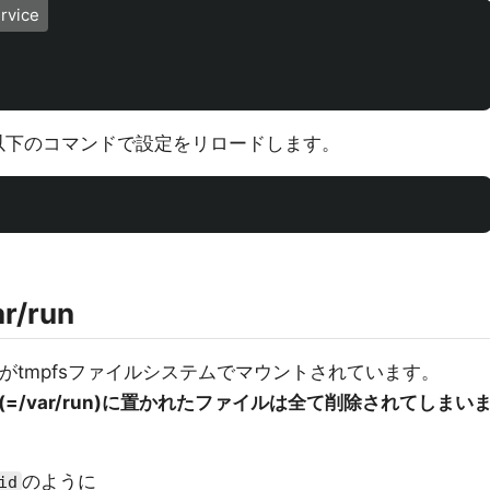
rvice
後は以下のコマンドで設定をリロードします。
/run
クトリがtmpfsファイルシステムでマウントされています。
 (=/var/run)に置かれたファイルは全て削除されてしまい
のように
id