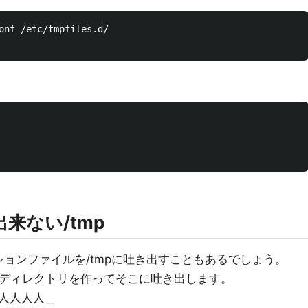
onf /etc/tmpfiles.d/

出来ない/tmp
ョンファイルを/tmpに吐き出すこともあるでしょう。
essionディレクトリを作ってそこに吐き出します。
人人人人＿