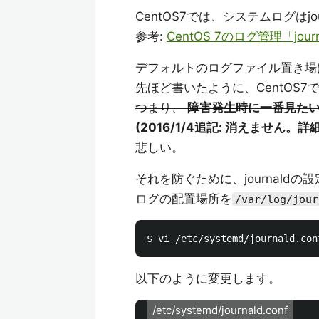
CentOS7では、システムログはj
参考:
CentOS 7のログ管理「jour
デフォルトのログファイル置き場
先ほど書いたように、CentOS7
つまり、
障害発生時に一番見た
(2016/1/4追記: 消えません。詳
悲しい。
それを防ぐために、journaldの
ログの配置場所を
/var/log/jour
以下のように変更します。
/etc/systemd/journald.conf