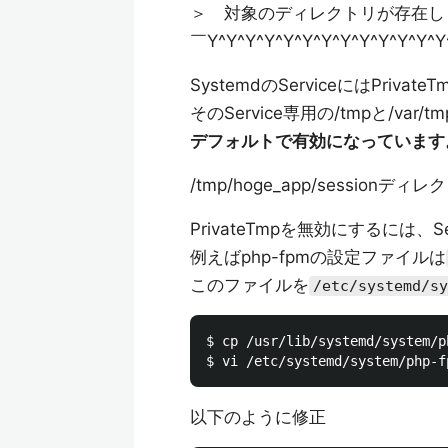
＞ 対象のディレクトリが存在し
￣Y^Y^Y^Y^Y^Y^Y^Y^Y^Y^Y^Y^
SystemdのServiceにはPri
そのService専用の/tmpと/va
デフォルトで有効になっています
/tmp/hoge_app/session
PrivateTmpを無効にするには
例えばphp-fpmの設定ファイルは
このファイルを
/etc/systemd/sy
$ cp /usr/lib/systemd/system/p
以下のように修正