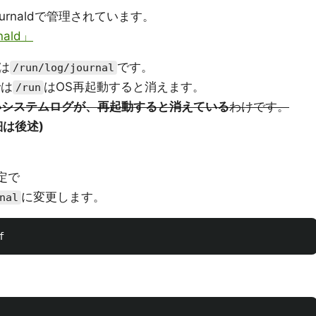
ournaldで管理されています。
nald」
は
です。
/run/log/journal
では
はOS再起動すると消えます。
/run
いシステムログが、再起動すると消えている
わけです。
細は後述)
設定で
に変更します。
nal