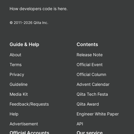
How developers code is here.
© 2011-
2026
Qiita Inc.
Guide & Help
Contents
About
Release Note
Terms
Official Event
Privacy
Official Column
Guideline
Advent Calendar
Media Kit
Qiita Tech Festa
Feedback/Requests
Qiita Award
Help
Engineer White Paper
Advertisement
API
Official Accounts
Our service