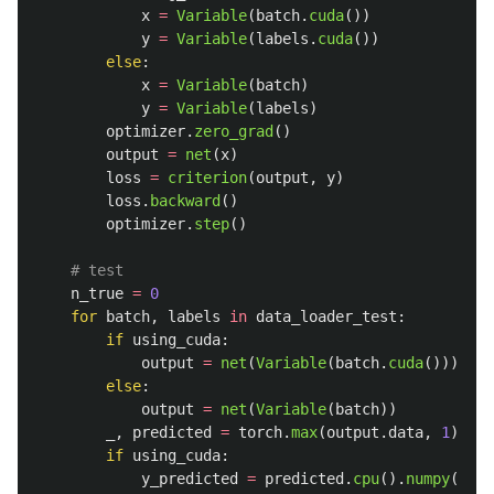
x
=
Variable
(
batch
.
cuda
())
y
=
Variable
(
labels
.
cuda
())
else
:
x
=
Variable
(
batch
)
y
=
Variable
(
labels
)
optimizer
.
zero_grad
()
output
=
net
(
x
)
loss
=
criterion
(
output
,
y
)
loss
.
backward
()
optimizer
.
step
()
n_true
=
0
for
batch
,
labels
in
data_loader_test
:
if
using_cuda
:
output
=
net
(
Variable
(
batch
.
cuda
()))
else
:
output
=
net
(
Variable
(
batch
))
_
,
predicted
=
torch
.
max
(
output
.
data
,
1
)
if
using_cuda
:
y_predicted
=
predicted
.
cpu
().
numpy
()