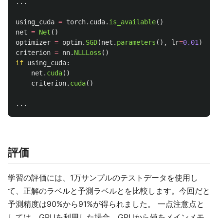
...
using_cuda
=
torch
.
cuda
.
is_available
()
net
=
Net
()
optimizer
=
optim
.
SGD
(
net
.
parameters
(),
lr
=
0.01
)
criterion
=
nn
.
NLLLoss
()
if
using_cuda
:
net
.
cuda
()
criterion
.
cuda
()
...
評価
学習の評価には、1万サンプルのテストデータを使用し
て、正解のラベルと予測ラベルとを比較します。今回だと
予測精度は90%から91%が得られました。 一点注意点と
しては、GPUを利用した場合、GPUから値をメインメモ