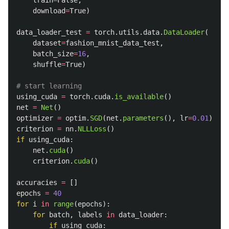
train
=
False
,
download
=
True
)
data_loader_test
=
torch
.
utils
.
data
.
DataLoader
(
dataset
=
fashion_mnist_data_test
,
batch_size
=
16
,
shuffle
=
True
)
using_cuda
=
torch
.
cuda
.
is_available
()
net
=
Net
()
optimizer
=
optim
.
SGD
(
net
.
parameters
(),
lr
=
0.01
)
criterion
=
nn
.
NLLLoss
()
if
using_cuda
:
net
.
cuda
()
criterion
.
cuda
()
accuracies
=
[]
epochs
=
40
for
i
in
range
(
epochs
):
for
batch
,
labels
in
data_loader
:
if
using_cuda
: