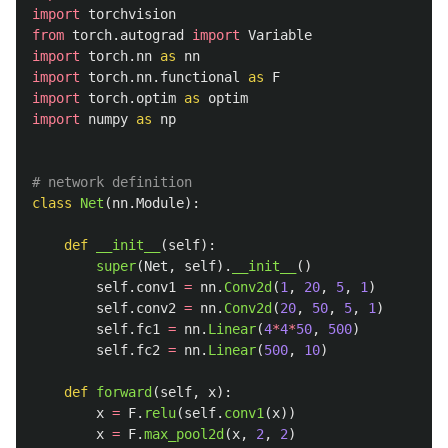
import
torchvision
from
torch.autograd
import
Variable
import
torch.nn
as
nn
import
torch.nn.functional
as
F
import
torch.optim
as
optim
import
numpy
as
np
class
Net
(
nn
.
Module
):
def
__init__
(
self
):
super
(
Net
,
self
).
__init__
()
self
.
conv1
=
nn
.
Conv2d
(
1
,
20
,
5
,
1
)
self
.
conv2
=
nn
.
Conv2d
(
20
,
50
,
5
,
1
)
self
.
fc1
=
nn
.
Linear
(
4
*
4
*
50
,
500
)
self
.
fc2
=
nn
.
Linear
(
500
,
10
)
def
forward
(
self
,
x
):
x
=
F
.
relu
(
self
.
conv1
(
x
))
x
=
F
.
max_pool2d
(
x
,
2
,
2
)