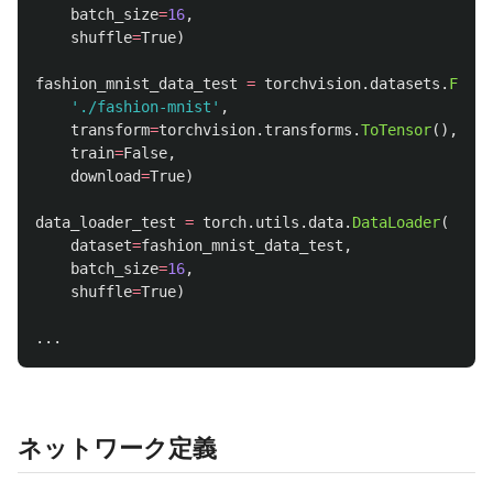
batch_size
=
16
,
shuffle
=
True
)
fashion_mnist_data_test
=
torchvision
.
datasets
.
Fashi
'
./fashion-mnist
'
,
transform
=
torchvision
.
transforms
.
ToTensor
(),
train
=
False
,
download
=
True
)
data_loader_test
=
torch
.
utils
.
data
.
DataLoader
(
dataset
=
fashion_mnist_data_test
,
batch_size
=
16
,
shuffle
=
True
)
...
ネットワーク定義