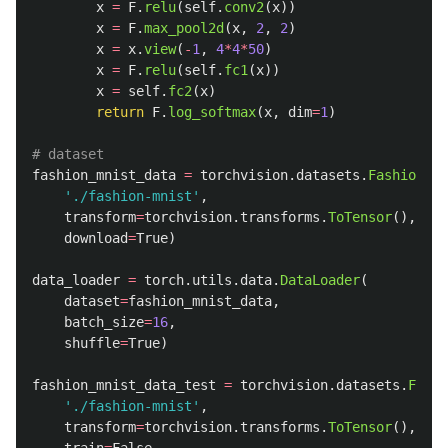
x
=
F
.
relu
(
self
.
conv2
(
x
))
x
=
F
.
max_pool2d
(
x
,
2
,
2
)
x
=
x
.
view
(
-
1
,
4
*
4
*
50
)
x
=
F
.
relu
(
self
.
fc1
(
x
))
x
=
self
.
fc2
(
x
)
return
F
.
log_softmax
(
x
,
dim
=
1
)
fashion_mnist_data
=
torchvision
.
datasets
.
FashionMNI
'
./fashion-mnist
'
,
transform
=
torchvision
.
transforms
.
ToTensor
(),
download
=
True
)
data_loader
=
torch
.
utils
.
data
.
DataLoader
(
dataset
=
fashion_mnist_data
,
batch_size
=
16
,
shuffle
=
True
)
fashion_mnist_data_test
=
torchvision
.
datasets
.
Fashi
'
./fashion-mnist
'
,
transform
=
torchvision
.
transforms
.
ToTensor
(),