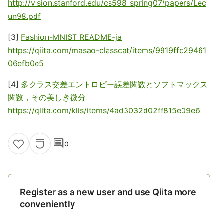
http://vision.stanford.edu/cs598_spring07/papers/Lec
un98.pdf
[3]
Fashion-MNIST README-ja
https://qiita.com/masao-classcat/items/9919ffc29461
06efb0e5
[4]
多クラス交差エントロピー誤差関数とソフトマックス
関数，その美しき微分
https://qiita.com/klis/items/4ad3032d02ff815e09e6
comment
0
Register as a new user and use Qiita more
conveniently