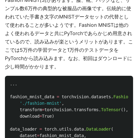
Fashion MNIST[3]があります。服、靴、バッグなど、サ
ンプル数6万件の典型的な被服品の画像です。伝統的に使
われていた手書き文字のMNISTデータセットの代替とし
て使われることが多いようです。Fashion MNISTは他の
よく使われるデータと共にPyTorchであらかじめ用意され
ているので、読み込みが楽というメリットがあります。こ
こでは5万件の学習データと1万件のテストデータを
PyTorchから読み込みます。なお、初回はダウンロードに
少し時間がかかります。
...
fashion_mnist_data
=
torchvision
.
datasets
.
FashionMNI
'
./fashion-mnist
'
,
transform
=
torchvision
.
transforms
.
ToTensor
(),
download
=
True
)
data_loader
=
torch
.
utils
.
data
.
DataLoader
(
dataset
=
fashion_mnist_data
,