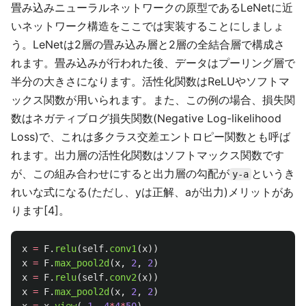
畳み込みニューラルネットワークの原型であるLeNetに近
いネットワーク構造をここでは実装することにしましょ
う。LeNetは2層の畳み込み層と2層の全結合層で構成さ
れます。畳み込みが行われた後、データはプーリング層で
半分の大きさになります。活性化関数はReLUやソフトマ
ックス関数が用いられます。また、この例の場合、損失関
数はネガティブログ損失関数(Negative Log-likelihood
Loss)で、これは多クラス交差エントロピー関数とも呼ば
れます。出力層の活性化関数はソフトマックス関数です
が、この組み合わせにすると出力層の勾配が
というき
y-a
れいな式になる(ただし、yは正解、aが出力)メリットがあ
ります[4]。
x
=
F
.
relu
(
self
.
conv1
(
x
))
x
=
F
.
max_pool2d
(
x
,
2
,
2
)
x
=
F
.
relu
(
self
.
conv2
(
x
))
x
=
F
.
max_pool2d
(
x
,
2
,
2
)