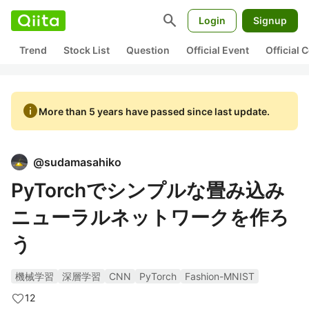
search
Login
Signup
Trend
Stock List
Question
Official Event
Official
info
More than 5 years have passed since last update.
@
sudamasahiko
PyTorchでシンプルな畳み込み
ニューラルネットワークを作ろ
う
機械学習
深層学習
CNN
PyTorch
Fashion-MNIST
12