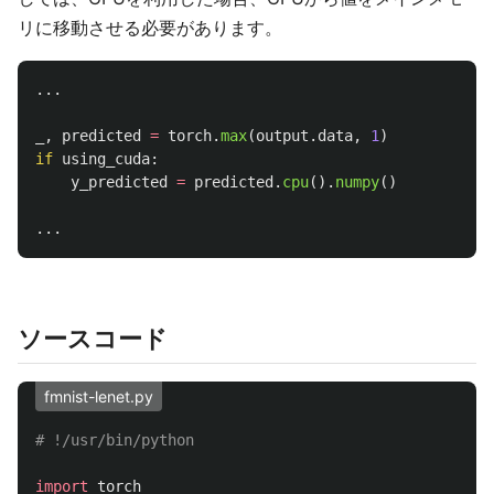
リに移動させる必要があります。
...
_
,
predicted
=
torch
.
max
(
output
.
data
,
1
)
if
using_cuda
:
y_predicted
=
predicted
.
cpu
().
numpy
()
...
ソースコード
fmnist-lenet.py
import
torch