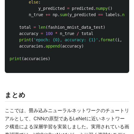
else
:
y_predicted
=
predicted
.
numpy
()
n_true
+=
np
.
sum
(
y_predicted
==
labels
.
numpy
total
=
len
(
fashion_mnist_data_test
)
accuracy
=
100
*
n_true
/
total
print
(
'
epoch: {0}, accuracy: {1}
'
.
format
(
i
,
(
int
accuracies
.
append
(
accuracy
)
print
(
accuracies
)
まとめ
ここでは、畳み込みニューラルネットワークのチュートリ
アルとして、CNNの原型であるLeNetに近いネットワー
ク構造による深層学習を実装しました。実用されている画