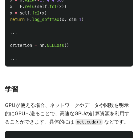
x
=
x
.
view
(
-
1
,
4
*
4
*
50
)
x
=
F
.
relu
(
self
.
fc1
(
x
))
x
=
self
.
fc2
(
x
)
return
F
.
log_softmax
(
x
,
dim
=
1
)
...
criterion
=
nn
.
NLLLoss
()
...
学習
GPUが使える場合、ネットワークやデータや関数を明示
的にGPUへ送ることで、高速なGPUの計算資源を利用す
ることができます。具体的には
などです。
net.cuda()