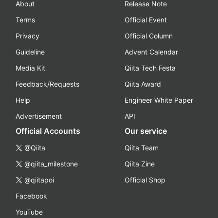
About
Release Note
Terms
Official Event
Privacy
Official Column
Guideline
Advent Calendar
Media Kit
Qiita Tech Festa
Feedback/Requests
Qiita Award
Help
Engineer White Paper
Advertisement
API
Official Accounts
Our service
@Qiita
Qiita Team
@qiita_milestone
Qiita Zine
@qiitapoi
Official Shop
Facebook
YouTube