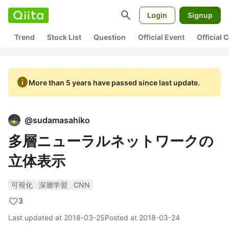
search
Login
Signup
Trend
Stock List
Question
Official Event
Official
info
More than 5 years have passed since last update.
@
sudamasahiko
多層ニューラルネットワークの
立体表示
可視化
深層学習
CNN
3
Last updated at
2018-03-25
Posted at
2018-03-24