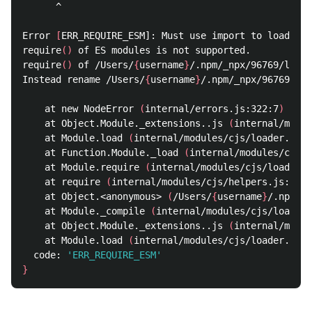
      ^

Error 
[
ERR_REQUIRE_ESM]: Must use import to load ES 
require
()
 of ES modules is not supported.

require
()
 of /Users/
{
username
}
/.npm/_npx/96769/lib/n
Instead rename /Users/
{
username
}
/.npm/_npx/96769/lib
    at new NodeError 
(
internal/errors.js:322:7
)
    at Object.Module._extensions..js 
(
internal/modul
    at Module.load 
(
internal/modules/cjs/loader.js:9
    at Function.Module._load 
(
internal/modules/cjs/l
    at Module.require 
(
internal/modules/cjs/loader.j
    at require 
(
internal/modules/cjs/helpers.js:101:
    at Object.<anonymous> 
(
/Users/
{
username
}
/.npm/_n
    at Module._compile 
(
internal/modules/cjs/loader.
    at Object.Module._extensions..js 
(
internal/modul
    at Module.load 
(
internal/modules/cjs/loader.js:9
  code: 
'ERR_REQUIRE_ESM'
}