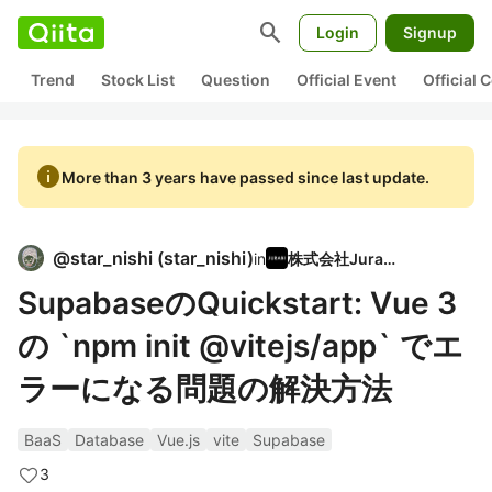
search
Login
Signup
Trend
Stock List
Question
Official Event
Official
info
More than 3 years have passed since last update.
@
star_nishi
(
star_nishi
)
in
株式会社Jurabi
SupabaseのQuickstart: Vue 3
の `npm init @vitejs/app` でエ
ラーになる問題の解決方法
BaaS
Database
Vue.js
vite
Supabase
3