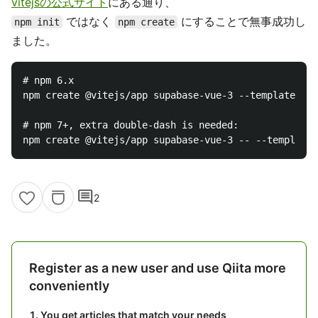
vitejsの公式サイト
にある通り、
ではなく
にすることで無事成功し
npm init
npm create
ました。
# npm 6.x

npm create @vitejs/app supabase-vue-3 --template vue

# npm 7+, extra double-dash is needed:

comment
2
Register as a new user and use Qiita more
conveniently
You get articles that match your needs