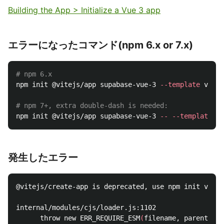
Building the App​ > Initialize a Vue 3 app​
エラーになったコマンド(npm 6.x or 7.x)
# npm 6.x
npm init @vitejs/app supabase-vue-3 
--template
 vue

# npm 7+, extra double-dash is needed:
npm init @vitejs/app supabase-vue-3 
--
--template
発生したエラー
@vitejs/create-app is deprecated, use npm init vite 
internal/modules/cjs/loader.js:1102

      throw new ERR_REQUIRE_ESM
(
filename, parentPath