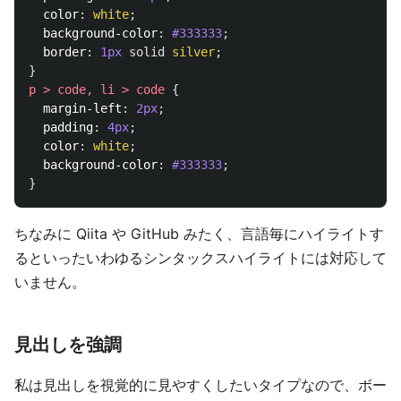
color
:
white
;
background-color
:
#333333
;
border
:
1px
solid
silver
;
}
p
>
code
,
li
>
code
{
margin-left
:
2px
;
padding
:
4px
;
color
:
white
;
background-color
:
#333333
;
}
ちなみに Qiita や GitHub みたく、言語毎にハイライトす
るといったいわゆるシンタックスハイライトには対応して
いません。
見出しを強調
私は見出しを視覚的に見やすくしたいタイプなので、ボー