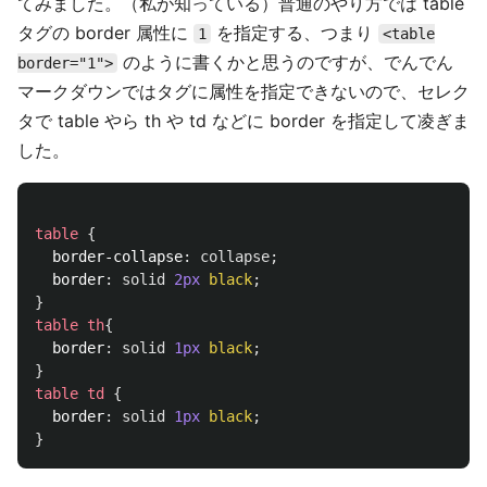
てみました。（私が知っている）普通のやり方では table
タグの border 属性に
を指定する、つまり
1
<table
のように書くかと思うのですが、でんでん
border="1">
マークダウンではタグに属性を指定できないので、セレク
タで table やら th や td などに border を指定して凌ぎま
した。
table
{
border-collapse
:
collapse
;
border
:
solid
2px
black
;
}
table
th
{
border
:
solid
1px
black
;
}
table
td
{
border
:
solid
1px
black
;
}