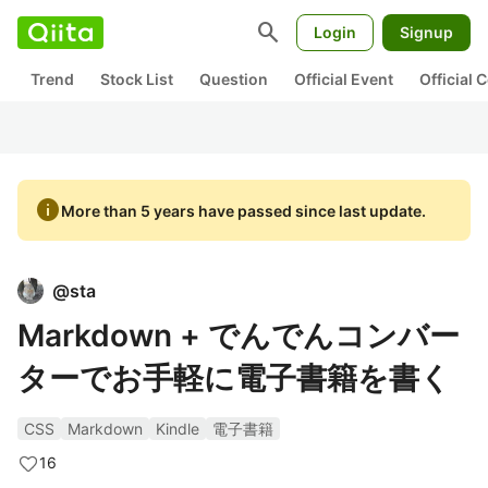
search
Login
Signup
Trend
Stock List
Question
Official Event
Official
info
More than 5 years have passed since last update.
@
sta
Markdown + でんでんコンバー
ターでお手軽に電子書籍を書く
CSS
Markdown
Kindle
電子書籍
16