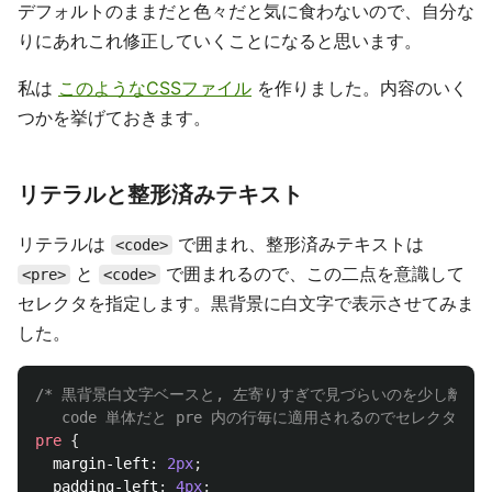
デフォルトのままだと色々だと気に食わないので、自分な
りにあれこれ修正していくことになると思います。
私は
このようなCSSファイル
を作りました。内容のいく
つかを挙げておきます。
リテラルと整形済みテキスト
リテラルは
で囲まれ、整形済みテキストは
<code>
と
で囲まれるので、この二点を意識して
<pre>
<code>
セレクタを指定します。黒背景に白文字で表示させてみま
した。
/* 黒背景白文字ベースと, 左寄りすぎで見づらいのを少し離す.

   code 単体だと pre 内の行毎に適用されるのでセレクタ指定
pre
{
margin-left
:
2px
;
padding-left
:
4px
;