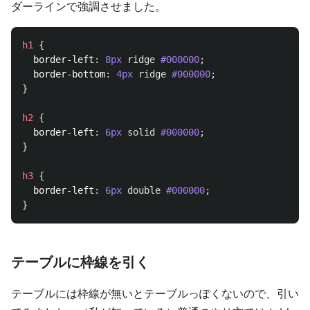
ダーラインで強調させました。
h1
{
border-left
:
8px
ridge
#000000
;
border-bottom
:
4px
ridge
#000000
;
}
h2
{
border-left
:
6px
solid
#000000
;
}
h3
{
border-left
:
6px
double
#000000
;
}
テーブルに枠線を引く
テーブルには枠線が無いとテーブルっぽくないので、引い