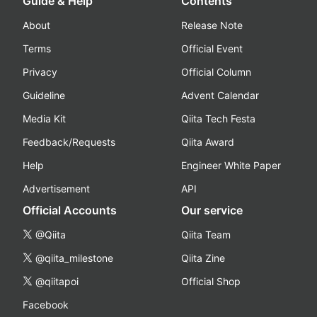
Guide & Help
Contents
About
Release Note
Terms
Official Event
Privacy
Official Column
Guideline
Advent Calendar
Media Kit
Qiita Tech Festa
Feedback/Requests
Qiita Award
Help
Engineer White Paper
Advertisement
API
Official Accounts
Our service
@Qiita
Qiita Team
@qiita_milestone
Qiita Zine
@qiitapoi
Official Shop
Facebook