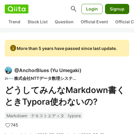
search
Login
Signup
Trend
Stock List
Question
Official Event
Official
info
More than 5 years have passed since last update.
@
AnchorBlues
(
Yu Umegaki
)
in
株式会社NTTデータ数理システム
どうしてみんなMarkdown書く
ときTypora使わないの?
Markdown
テキストエディタ
typora
745