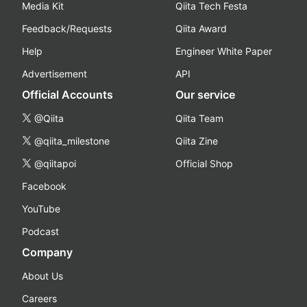
Media Kit
Qiita Tech Festa
Feedback/Requests
Qiita Award
Help
Engineer White Paper
Advertisement
API
Official Accounts
Our service
@Qiita
Qiita Team
@qiita_milestone
Qiita Zine
@qiitapoi
Official Shop
Facebook
YouTube
Podcast
Company
About Us
Careers