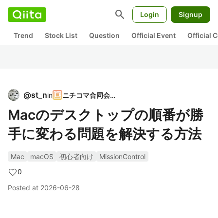
search
Login
Signup
Trend
Stock List
Question
Official Event
Official
@
st_n
in
ニチコマ合同会社
Macのデスクトップの順番が勝
手に変わる問題を解決する方法
Mac
macOS
初心者向け
MissionControl
0
Posted at
2026-06-28