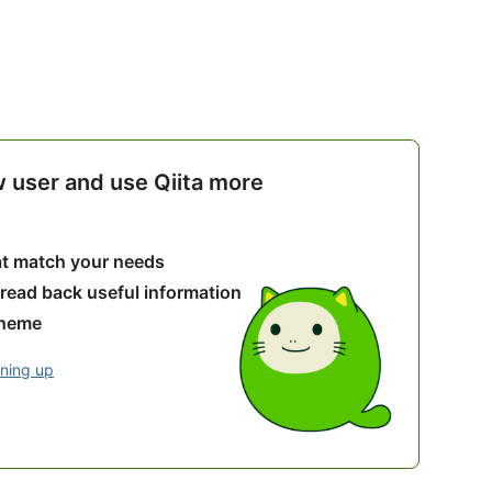
w user and use Qiita more
hat match your needs
 read back useful information
theme
gning up