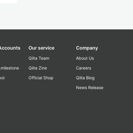
 Accounts
Our service
Company
Qiita Team
About Us
_milestone
Qiita Zine
Careers
poi
Official Shop
Qiita Blog
k
News Release