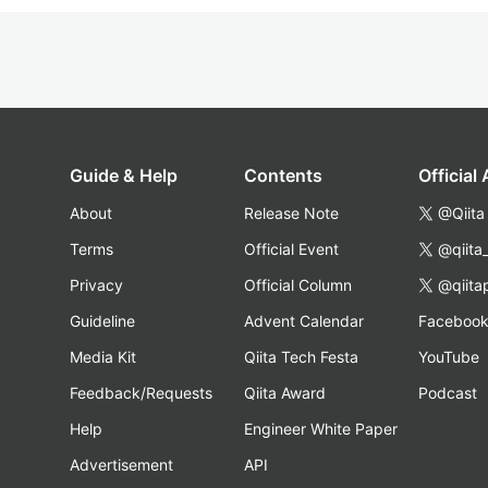
Guide & Help
Contents
Official
About
Release Note
@Qiita
Terms
Official Event
@qiita
Privacy
Official Column
@qiita
Guideline
Advent Calendar
Faceboo
Media Kit
Qiita Tech Festa
YouTube
Feedback/Requests
Qiita Award
Podcast
Help
Engineer White Paper
Advertisement
API