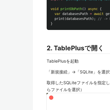
void
printDbPath
()
async
{
var
databasesPath
=
await
ge
print
(
databasesPath
);
// ->
}
2. TablePlusで開く
TablePlusを起動
「新規接続」→「SQLite」を選択
取得したSQLiteファイルを指定して
らファイルを選択）