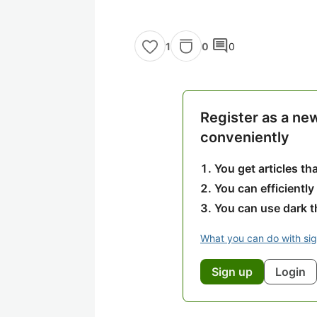
comment
0
0
1
Register as a ne
conveniently
You get articles t
You can efficiently
You can use dark 
What you can do with si
Sign up
Login