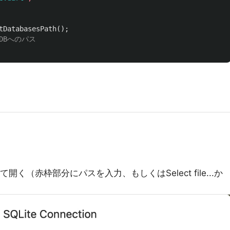
tDatabasesPath
();
 DBへのパス
開く（赤枠部分にパスを入力、もしくはSelect file...か