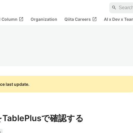
search
open_in_new
open_in_new
al Column
Organization
Qiita Careers
AI x Dev x Tea
ce last update.
eをTablePlusで確認する
s