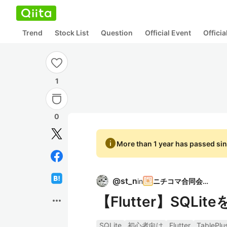
Trend
Stock List
Question
Official Event
Offici
1
0
info
More than 1 year has passed sin
@
st_n
in
ニチコマ合同会社
【Flutter】SQLit
more_horiz
SQLite
初心者向け
Flutter
TablePlu