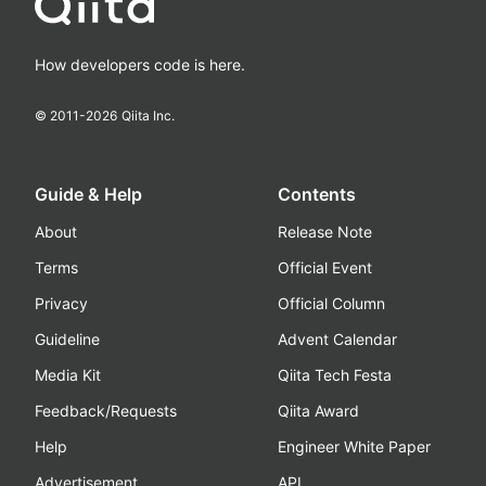
How developers code is here.
© 2011-
2026
Qiita Inc.
Guide & Help
Contents
About
Release Note
Terms
Official Event
Privacy
Official Column
Guideline
Advent Calendar
Media Kit
Qiita Tech Festa
Feedback/Requests
Qiita Award
Help
Engineer White Paper
Advertisement
API