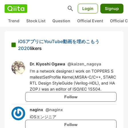
search
Login
Signup
Trend
Stock List
Question
Official Event
Official
iOSアプリにYouTube動画を埋めこもう
2020
likers
Dr. Kiyoshi Ogawa
@
kaizen_nagoya
I'm a network designer.I work on TOPPERS S
mallestSetProfile Kernel,MISRA-C/C++, STARC
RTL Design StyleGuide (Verilog-HDL), and HA
ZOP.I was an editor of ISO/IEC 15504.
Follow
naginx
@
naginx
iOSエンジニア
Follow