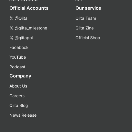
Official Accounts
Our service
@Qiita
Qiita Team
@qiita_milestone
Qiita Zine
@qiitapoi
Official Shop
Facebook
YouTube
Podcast
Company
About Us
Careers
Qiita Blog
News Release