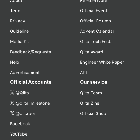
About
Release Note
Terms
Official Event
Privacy
Official Column
Guideline
Advent Calendar
Media Kit
Qiita Tech Festa
Feedback/Requests
Qiita Award
Help
Engineer White Paper
Advertisement
API
Official Accounts
Our service
@Qiita
Qiita Team
@qiita_milestone
Qiita Zine
@qiitapoi
Official Shop
Facebook
YouTube