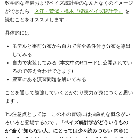
数学的な準備およびベイズ統計学のなんとなくのイメージ
ができたら，
入江・菅澤・橋本『標準ベイズ統計学』
を
読むことをオススメします．
具体的には
モデルと事前分布から自力で完全条件付き分布を導出
してみる
自力で実装してみる (本文中のRコードは公開されてい
るので答え合わせできます)
豊富にある演習問題を解いてみる
ことを通して勉強していくとかなり実力が身につくと思い
ます．
1つ注意点としては，この本の冒頭には抽象的な概念がい
ろいろと登場するので，
「ベイズ統計学がどういうもの
か"全く"知らない人」にとっては少々読みづらい
内容に