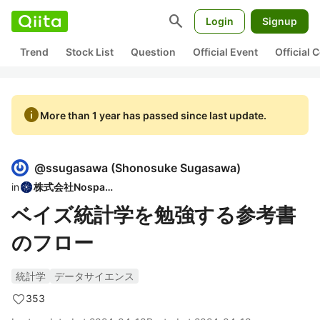
search
Login
Signup
Trend
Stock List
Question
Official Event
Official
info
More than 1 year has passed since last update.
@
ssugasawa
(
Shonosuke Sugasawa
)
in
株式会社Nospare
ベイズ統計学を勉強する参考書
のフロー
統計学
データサイエンス
353