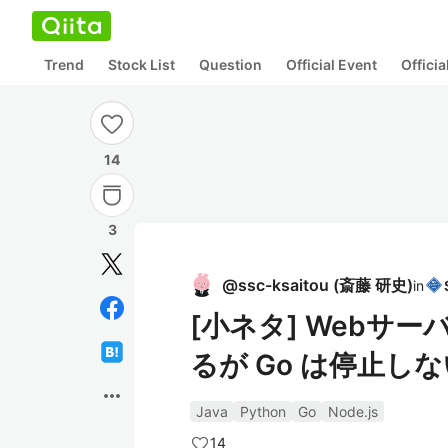
Trend
Stock List
Question
Official Event
Offici
14
3
@
ssc-ksaitou
(
斎藤 研史
)
in
[小ネタ] Webサー
るが Go は停止し
more_horiz
Java
Python
Go
Node.js
14