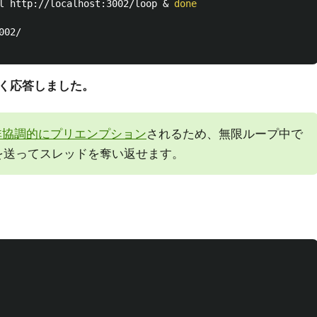
l http://localhost:3002/loop & 
done
く応答しました。
非協調的にプリエンプション
されるため、無限ループ中で
を送ってスレッドを奪い返せます。