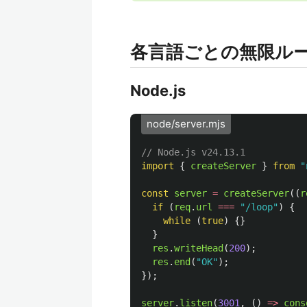
各言語ごとの無限ル
Node.js
node/server.mjs
// Node.js v24.13.1
import
{
createServer
}
from
"
const
server
=
createServer
((
r
if 
(
req
.
url
===
"
/loop
"
)
{
while 
(
true
)
{}
}
res
.
writeHead
(
200
);
res
.
end
(
"
OK
"
);
});
server
.
listen
(
3001
,
()
=>
cons