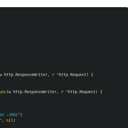
w
http
.
ResponseWriter
,
r
*
http
.
Request
)
{
unc
(
w
http
.
ResponseWriter
,
r
*
http
.
Request
)
{
on :3002"
)
"
,
nil
)