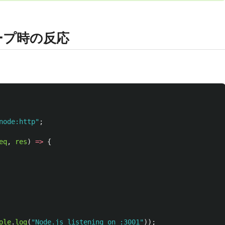
ープ時の反応
node:http
"
;
eq
,
res
)
=>
{
ole
.
log
(
"
Node.js listening on :3001
"
));