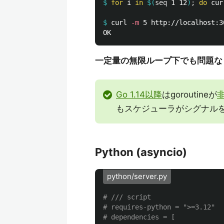
$
for 
i 
in
$(
seq 
1 12
)
;
do 
cur
$
curl 
-m
一定量の無限ループ下でも問題な
Go 1.14以降
はgoroutineが
もスケジューラがシグナル
Python (asyncio)
python/server.py
# /// script

# requires-python = ">=3.12"

# dependencies = [
