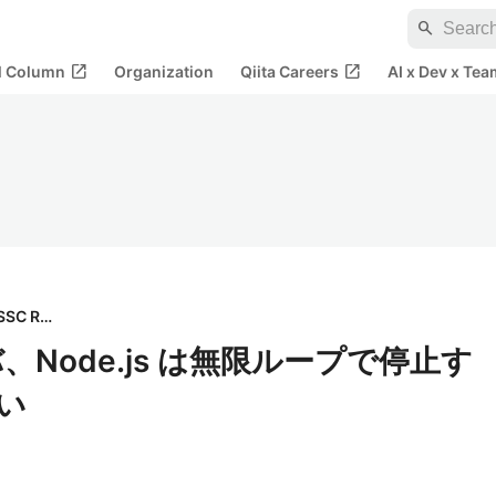
search
open_in_new
open_in_new
al Column
Organization
Qiita Careers
AI x Dev x Tea
SSC R&D
バ、Node.js は無限ループで停止す
ない