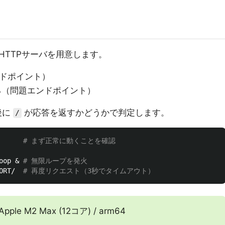
HTTPサーバを用意します。
ドポイント）
る（問題エンドポイント）
後に
が応答を返すかどうかで判定します。
/
      
# まず正常に動くことを確認
oop & 
# 無限ループを発火
ORT/  
# 再度リクエスト（3秒でタイムアウト）
Apple M2 Max (12コア) / arm64