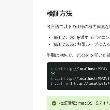
検証方法
各言語で以下の仕様の極力簡素な
:
を返す（正常エン
GET /
OK
: 無限ループに入
GET /loop
手順は単純で、
を叩いた
/loop
$
curl http://localhost:PORT/ 
$
curl http://localhost:PORT/l
$
curl 
-m
 3 http://localhost:P
検証環境: macOS 15.7.4 / 