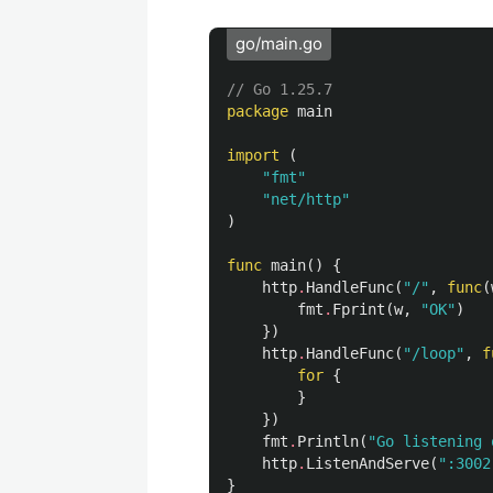
go/main.go
// Go 1.25.7
package
main
import
(
"fmt"
"net/http"
)
func
main
()
{
http
.
HandleFunc
(
"/"
,
func
(
fmt
.
Fprint
(
w
,
"OK"
)
})
http
.
HandleFunc
(
"/loop"
,
f
for
{
}
})
fmt
.
Println
(
"Go listening 
http
.
ListenAndServe
(
":3002
}