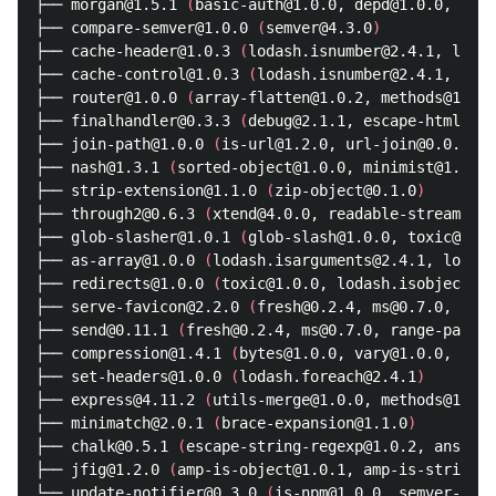
├── morgan@1.5.1 
(
basic-auth@1.0.0, depd@1.0.0, debu
├── compare-semver@1.0.0 
(
semver@4.3.0
)
├── cache-header@1.0.3 
(
lodash.isnumber@2.4.1, lodas
├── cache-control@1.0.3 
(
lodash.isnumber@2.4.1, regu
├── router@1.0.0 
(
array-flatten@1.0.2, methods@1.1.1
├── finalhandler@0.3.3 
(
debug@2.1.1, escape-html@1.0
├── join-path@1.0.0 
(
is-url@1.2.0, url-join@0.0.1, a
├── nash@1.3.1 
(
sorted-object@1.0.0, minimist@1.1.0,
├── strip-extension@1.1.0 
(
zip-object@0.1.0
)
├── through2@0.6.3 
(
xtend@4.0.0, readable-stream@1.0
├── glob-slasher@1.0.1 
(
glob-slash@1.0.0, toxic@1.0.
├── as-array@1.0.0 
(
lodash.isarguments@2.4.1, lodash
├── redirects@1.0.0 
(
toxic@1.0.0, lodash.isobject@2.
├── serve-favicon@2.2.0 
(
fresh@0.2.4, ms@0.7.0, par
├── send@0.11.1 
(
fresh@0.2.4, ms@0.7.0, range-parser
├── compression@1.4.1 
(
bytes@1.0.0, vary@1.0.0, debu
├── set-headers@1.0.0 
(
lodash.foreach@2.4.1
)
├── express@4.11.2 
(
utils-merge@1.0.0, methods@1.1.1
├── minimatch@2.0.1 
(
brace-expansion@1.1.0
)
├── chalk@0.5.1 
(
escape-string-regexp@1.0.2, ansi-st
├── jfig@1.2.0 
(
amp-is-object@1.0.1, amp-is-string@1
└── update-notifier@0.3.0 
(
is-npm@1.0.0, semver-diff