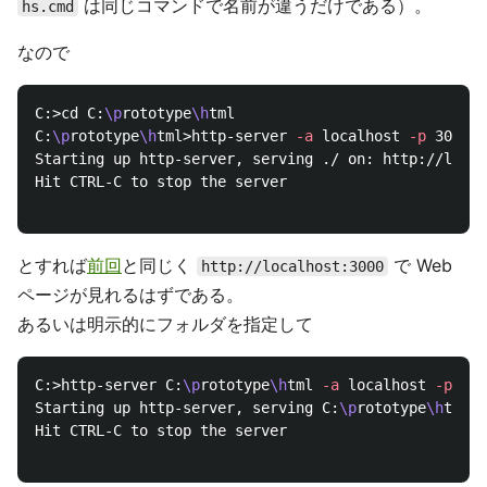
は同じコマンドで名前が違うだけである）。
hs.cmd
なので
C:>cd C:
\p
rototype
\h
tml

C:
\p
rototype
\h
tml>http-server 
-a
 localhost 
-p
 3000

Starting up http-server, serving ./ on: http://local
Hit CTRL-C to stop the server

とすれば
前回
と同じく
で Web
http://localhost:3000
ページが見れるはずである。
あるいは明示的にフォルダを指定して
C:>http-server C:
\p
rototype
\h
tml 
-a
 localhost 
-p
 300
Starting up http-server, serving C:
\p
rototype
\h
tml o
Hit CTRL-C to stop the server
