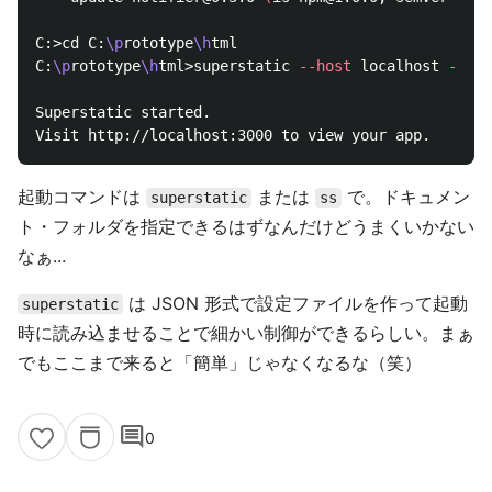
C:>cd C:
\p
rototype
\h
tml

C:
\p
rototype
\h
tml>superstatic 
--host
 localhost 
--por
Superstatic started.

起動コマンドは
または
で。ドキュメン
superstatic
ss
ト・フォルダを指定できるはずなんだけどうまくいかない
なぁ...
は JSON 形式で設定ファイルを作って起動
superstatic
時に読み込ませることで細かい制御ができるらしい。まぁ
でもここまで来ると「簡単」じゃなくなるな（笑）
comment
0