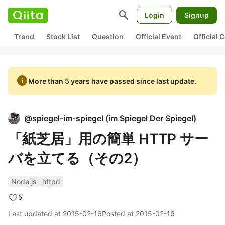
search
Login
Signup
Trend
Stock List
Question
Official Event
Official
info
More than 5 years have passed since last update.
@
spiegel-im-spiegel
(
im Spiegel Der Spiegel
)
「紙芝居」用の簡単 HTTP サー
バを立てる（その2）
Node.js
httpd
5
Last updated at
2015-02-16
Posted at
2015-02-16