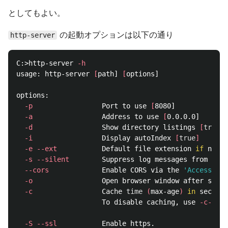
としてもよい。
の起動オプションは以下の通り
http-server
C:>http-server 
-h
usage: http-server 
[
path] 
[
options]

options:

-p
                 Port to use 
[
8080]

-a
                 Address to use 
[
0.0.0.0]

-d
                 Show directory listings 
[
true
]
-i
                 Display autoIndex 
[
true
]
-e
--ext
           Default file extension 
if 
none 
-s
--silent
        Suppress log messages from outp
--cors
             Enable CORS via the 
'Access-Con
-o
                 Open browser window after stari
-c
                 Cache 
time
(
max-age
)
in 
seconds
                     To disable caching, use 
-c-1
.
-S
--ssl
           Enable https.
