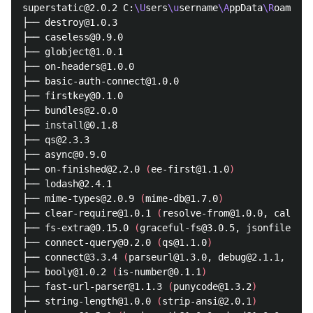
superstatic@2.0.2 C:
\U
sers
\u
sername
\A
ppData
\R
oaming
\
├── destroy@1.0.3

├── caseless@0.9.0

├── globject@1.0.1

├── on-headers@1.0.0

├── basic-auth-connect@1.0.0

├── firstkey@0.1.0

├── bundles@2.0.0

├── 
install
@0.1.8

├── qs@2.3.3

├── async@0.9.0

├── on-finished@2.2.0 
(
ee-first@1.1.0
)
├── lodash@2.4.1

├── mime-types@2.0.9 
(
mime-db@1.7.0
)
├── clear-require@1.0.1 
(
resolve-from@1.0.0, caller-
├── fs-extra@0.15.0 
(
graceful-fs@3.0.5, jsonfile@2.
├── connect-query@0.2.0 
(
qs@1.1.0
)
├── connect@3.3.4 
(
parseurl@1.3.0, debug@2.1.1, util
├── booly@1.0.2 
(
is-number@0.1.1
)
├── fast-url-parser@1.1.3 
(
punycode@1.3.2
)
├── string-length@1.0.0 
(
strip-ansi@2.0.1
)