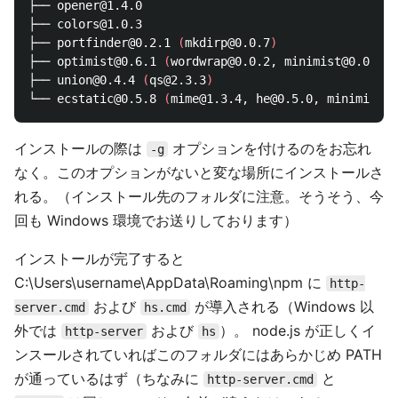
├── opener@1.4.0

├── colors@1.0.3

├── portfinder@0.2.1 
(
mkdirp@0.0.7
)
├── optimist@0.6.1 
(
wordwrap@0.0.2, minimist@0.0.10
)
├── union@0.4.4 
(
qs@2.3.3
)
└── ecstatic@0.5.8 
(
mime@1.3.4, he@0.5.0, minimist@1
インストールの際は
オプションを付けるのをお忘れ
-g
なく。このオプションがないと変な場所にインストールさ
れる。（インストール先のフォルダに注意。そうそう、今
回も Windows 環境でお送りしております）
インストールが完了すると
C:\Users\username\AppData\Roaming\npm に
http-
および
が導入される（Windows 以
server.cmd
hs.cmd
外では
および
）。 node.js が正しくイ
http-server
hs
ンスールされていればこのフォルダにはあらかじめ PATH
が通っているはず（ちなみに
と
http-server.cmd