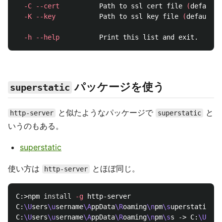
-C
--cert
          Path to ssl cert file 
(
default:
-K
--key
           Path to ssl key file 
(
default: 
-h
--help
パッケージを使う
superstatic
と似たようなパッケージで
と
http-server
superstatic
いうのもある。
superstatic
使い方は
とほぼ同じ。
http-server
C:>npm 
install
-g
 http-server

C:
\U
sers
\u
sername
\A
ppData
\R
oaming
\n
pm
\s
uperstatic ->
C:
\U
sers
\u
sername
\A
ppData
\R
oaming
\n
pm
\s
s -> C:
\U
sers