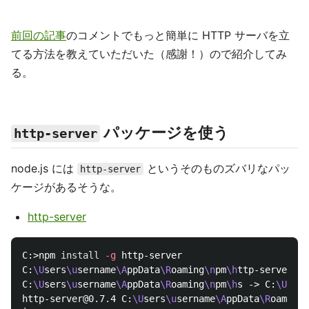
前回の記事
のコメントでもっと簡単に HTTP サーバを立
てる方法を教えていただいた（感謝！）ので紹介してみ
る。
パッケージを使う
http-server
node.js には
というそのものズバリなパッ
http-server
ケージがあるそうな。
http-server
C:>npm 
install
-g
 http-server

C:
\U
sers
\u
sername
\A
ppData
\R
oaming
\n
pm
\h
ttp-server ->
C:
\U
sers
\u
sername
\A
ppData
\R
oaming
\n
pm
\h
s -> C:
\U
sers
http-server@0.7.4 C:
\U
sers
\u
sername
\A
ppData
\R
oaming
\