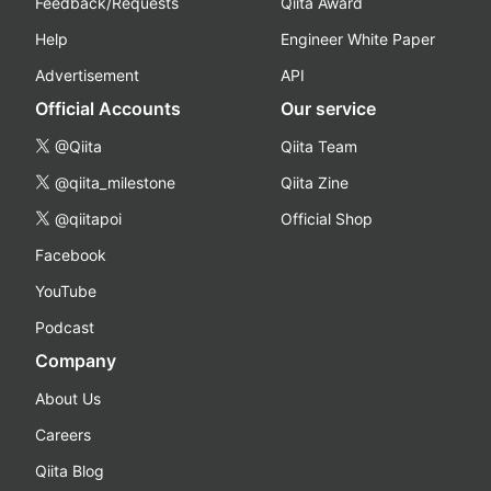
Feedback/Requests
Qiita Award
Help
Engineer White Paper
Advertisement
API
Official Accounts
Our service
@Qiita
Qiita Team
@qiita_milestone
Qiita Zine
@qiitapoi
Official Shop
Facebook
YouTube
Podcast
Company
About Us
Careers
Qiita Blog