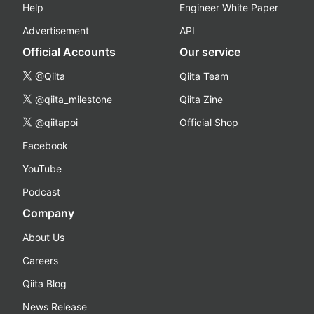
Help
Engineer White Paper
Advertisement
API
Official Accounts
Our service
@Qiita
Qiita Team
@qiita_milestone
Qiita Zine
@qiitapoi
Official Shop
Facebook
YouTube
Podcast
Company
About Us
Careers
Qiita Blog
News Release