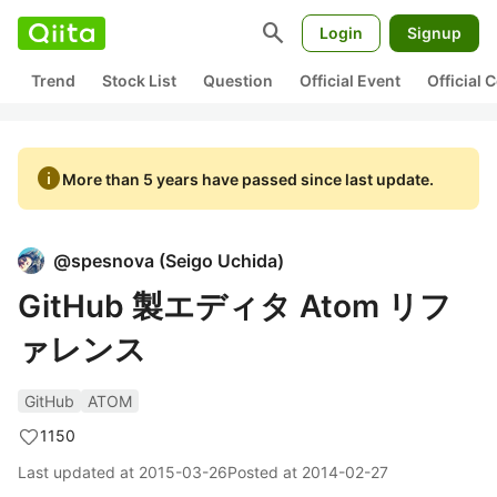
search
Login
Signup
Trend
Stock List
Question
Official Event
Official
info
More than 5 years have passed since last update.
@
spesnova
(
Seigo Uchida
)
GitHub 製エディタ Atom リフ
ァレンス
GitHub
ATOM
1150
Last updated at
2015-03-26
Posted at
2014-02-27