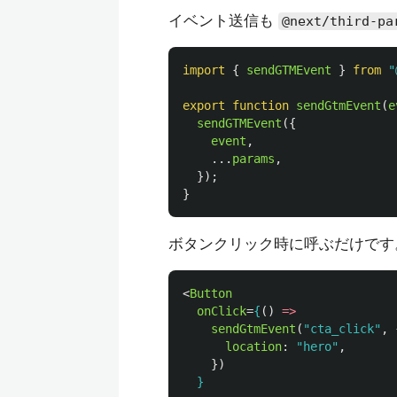
イベント送信も
@next/third-pa
import
{
sendGTMEvent
}
from
"
export
function
sendGtmEvent
(
e
sendGTMEvent
({
event
,
...
params
,
});
}
ボタンクリック時に呼ぶだけです
<
Button
onClick
=
{
()
=>
sendGtmEvent
(
"
cta_click
"
,
location
:
"
hero
"
,
})
}