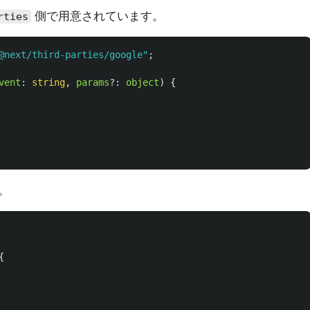
側で用意されています。
rties
@next/third-parties/google
"
;
vent
:
string
,
params
?:
object
)
{
。
{