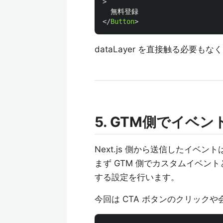
>
</
Button
>
dataLayer を直接触る必要
5. GTM側でイベ
Next.js 側から送信したイベン
まず GTM 側でカスタムイベン
する設定を行います。
今回は CTA ボタンのクリック