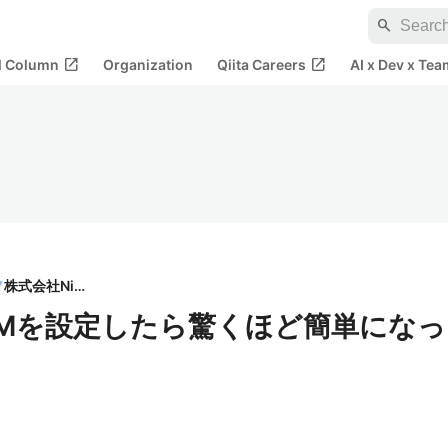
search
open_in_new
open_in_new
al Column
Organization
Qiita Careers
AI x Dev x Tea
株式会社Nint
4・GTMを設定したら驚くほど簡単になっ