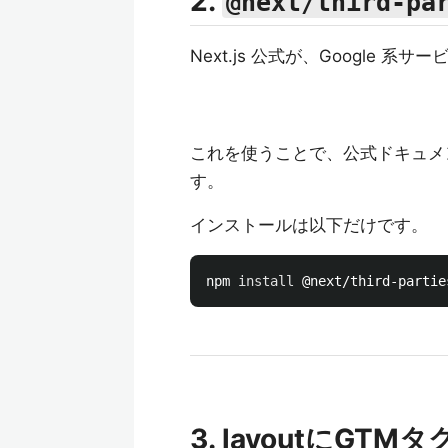
2.
@next/third-pa
Next.js 公式が、Google
これを使うことで、公式ドキュメン
す。
インストールは以下だけです。
npm 
install
3. layoutにGT