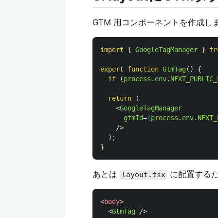
GTM 用コンポーネントを作成し
import
{
GoogleTagManager
}
fr
export
function
GtmTag
()
{
if 
(
process
.
env
.
NEXT_PUBLIC_
return 
(
<
GoogleTagManager
gtmId
=
{
process
.
env
.
NEXT_
/>
);
}
あとは
に配置する
layout.tsx
<
body
>
<
GtmTag
/>