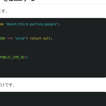
ます。
om
"
@next/third-parties/google
"
;
ENV
!==
"
prod
"
)
return
null
;
PUBLIC_GTM_ID
!
}
だけです。