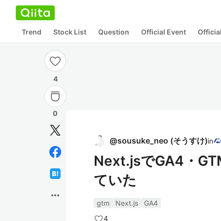
Trend
Stock List
Question
Official Event
Offici
4
0
@
sousuke_neo
(
そうすけ
)
in
Next.jsでGA
ていた
more_horiz
gtm
Next.js
GA4
4