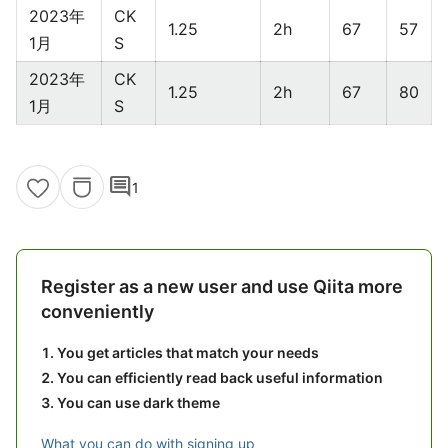
2023年
CK
1.25
2h
67
57
1月
S
2023年
CK
1.25
2h
67
80
1月
S
comment
1
Register as a new user and use Qiita more
conveniently
You get articles that match your needs
You can efficiently read back useful information
You can use dark theme
What you can do with signing up