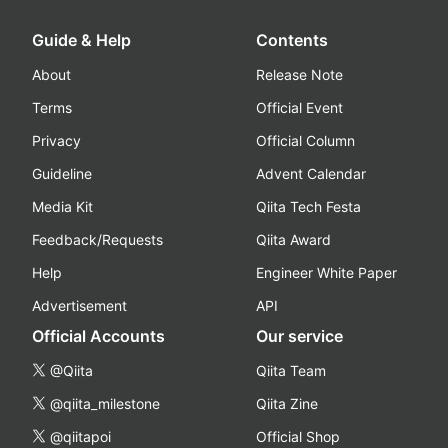
Guide & Help
Contents
About
Release Note
Terms
Official Event
Privacy
Official Column
Guideline
Advent Calendar
Media Kit
Qiita Tech Festa
Feedback/Requests
Qiita Award
Help
Engineer White Paper
Advertisement
API
Official Accounts
Our service
@Qiita
Qiita Team
@qiita_milestone
Qiita Zine
@qiitapoi
Official Shop