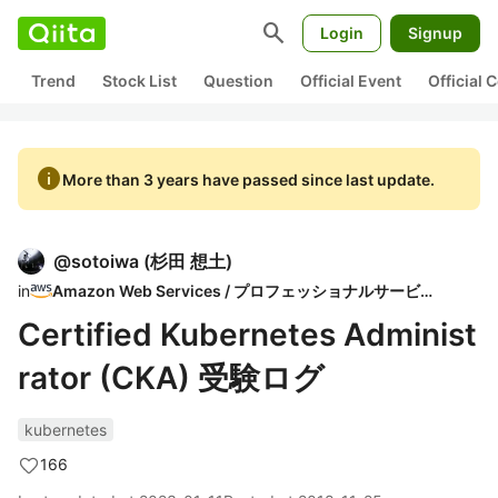
search
Login
Signup
Trend
Stock List
Question
Official Event
Official
info
More than 3 years have passed since last update.
@
sotoiwa
(
杉田 想土
)
in
Amazon Web Services / プロフェッショナルサービス
Certified Kubernetes Administ
rator (CKA) 受験ログ
kubernetes
166