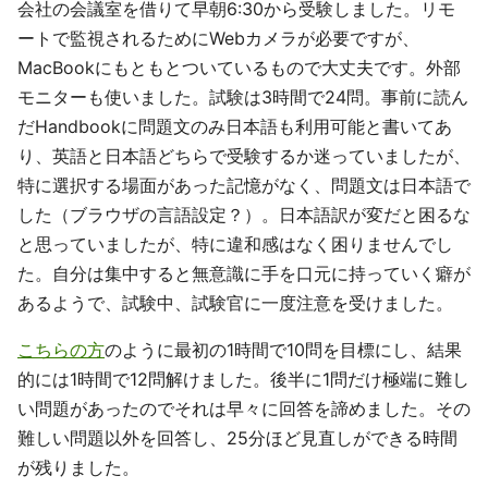
会社の会議室を借りて早朝6:30から受験しました。リモ
ートで監視されるためにWebカメラが必要ですが、
MacBookにもともとついているもので大丈夫です。外部
モニターも使いました。試験は3時間で24問。事前に読ん
だHandbookに問題文のみ日本語も利用可能と書いてあ
り、英語と日本語どちらで受験するか迷っていましたが、
特に選択する場面があった記憶がなく、問題文は日本語で
した（ブラウザの言語設定？）。日本語訳が変だと困るな
と思っていましたが、特に違和感はなく困りませんでし
た。自分は集中すると無意識に手を口元に持っていく癖が
あるようで、試験中、試験官に一度注意を受けました。
こちらの方
のように最初の1時間で10問を目標にし、結果
的には1時間で12問解けました。後半に1問だけ極端に難し
い問題があったのでそれは早々に回答を諦めました。その
難しい問題以外を回答し、25分ほど見直しができる時間
が残りました。