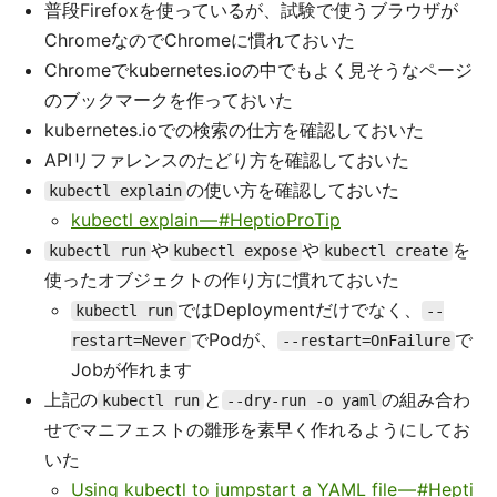
普段Firefoxを使っているが、試験で使うブラウザが
ChromeなのでChromeに慣れておいた
Chromeでkubernetes.ioの中でもよく見そうなページ
のブックマークを作っておいた
kubernetes.ioでの検索の仕方を確認しておいた
APIリファレンスのたどり方を確認しておいた
の使い方を確認しておいた
kubectl explain
kubectl explain — #HeptioProTip
や
や
を
kubectl run
kubectl expose
kubectl create
使ったオブジェクトの作り方に慣れておいた
ではDeploymentだけでなく、
kubectl run
--
でPodが、
で
restart=Never
--restart=OnFailure
Jobが作れます
上記の
と
の組み合わ
kubectl run
--dry-run -o yaml
せでマニフェストの雛形を素早く作れるようにしてお
いた
Using kubectl to jumpstart a YAML file — #Hepti