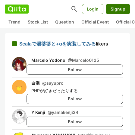
search
Login
Signup
Trend
Stock List
Question
Official Event
Official
Scalaで湯婆婆と+αを実装してみる
likers
Marcelo Yodono
@
Marcelo0125
Follow
白湯
@
sayuprc
PHPが好きだったりする
Follow
Y Kenji
@
yamakenji24
Follow