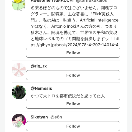
Awesome YAMAUCHI
@
torifukukaiou
名乗るほどのものではございません。闘魂プロ
グラマー。闘魂家。主な著書に『Elixir実践入
門』。私のAIは一味違う。Artificial Intelligence
ではなく、Antonio Inokiさんの方のAI、つまり
猪木さん。闘魂を携えて、世界恒久平和の実現
と地球レベルでのゴミ問題を解決しますッ！ htt
ps://gihyo.jp/book/2024/978-4-297-14014-4
Follow
@
rig_rx
Follow
@
Nemesis
かつて大トロを都市伝説だと思ってた人
Follow
Siketyan
@
s6n
Follow