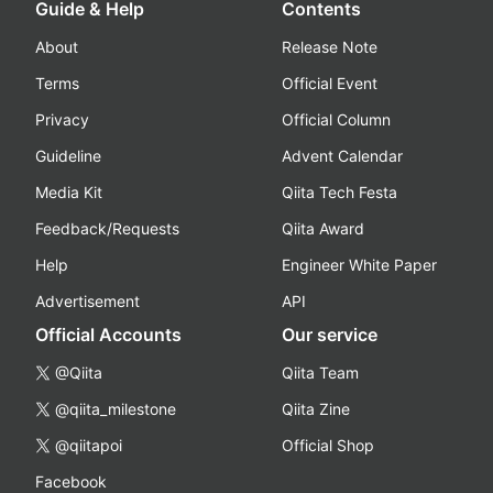
Guide & Help
Contents
About
Release Note
Terms
Official Event
Privacy
Official Column
Guideline
Advent Calendar
Media Kit
Qiita Tech Festa
Feedback/Requests
Qiita Award
Help
Engineer White Paper
Advertisement
API
Official Accounts
Our service
@Qiita
Qiita Team
@qiita_milestone
Qiita Zine
@qiitapoi
Official Shop
Facebook