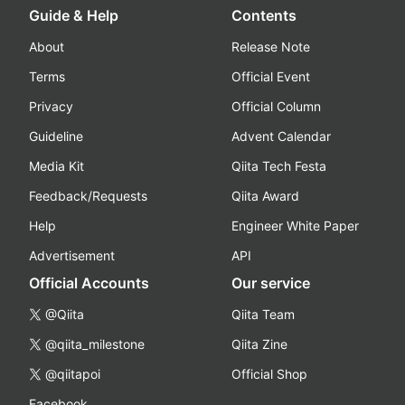
Guide & Help
Contents
About
Release Note
Terms
Official Event
Privacy
Official Column
Guideline
Advent Calendar
Media Kit
Qiita Tech Festa
Feedback/Requests
Qiita Award
Help
Engineer White Paper
Advertisement
API
Official Accounts
Our service
@Qiita
Qiita Team
@qiita_milestone
Qiita Zine
@qiitapoi
Official Shop
Facebook