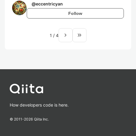
@
eccentricyan
Follow
navigate_next
keyboard_double_arrow_right
1
/
4
How developers code is here.
© 2011-
2026
Qiita Inc.