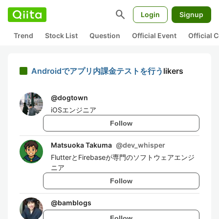
search
Login
Signup
Trend
Stock List
Question
Official Event
Official
Androidでアプリ内課金テストを行う
likers
@
dogtown
iOSエンジニア
Follow
Matsuoka Takuma
@
dev_whisper
FlutterとFirebaseが専門のソフトウェアエンジ
ニア
Follow
@
bamblogs
Follow