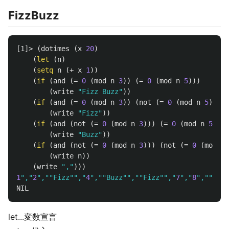
FizzBuzz
[1]>
(
dotimes
(
x
20
)
(
let
(
n
)
(
setq
n
(
+
x
1
))
(
if
(
and
(
=
0
(
mod
n
3
))
(
=
0
(
mod
n
5
)))
(
write
"Fizz Buzz"
))
(
if
(
and
(
=
0
(
mod
n
3
))
(
not
(
=
0
(
mod
n
5
))))
(
write
"Fizz"
))
(
if
(
and
(
not
(
=
0
(
mod
n
3
)))
(
=
0
(
mod
n
5
)))
(
write
"Buzz"
))
(
if
(
and
(
not
(
=
0
(
mod
n
3
)))
(
not
(
=
0
(
mod
n
(
write
n
))
(
write
","
)))
1
","
2
",""Fizz"","
4
",""Buzz"",""Fizz"","
7
","
8
",""Fizz
NIL
let...変数宣言