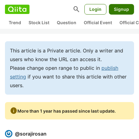
search
Login
Signup
Trend
Stock List
Question
Official Event
Official
This article is a Private article. Only a writer and
users who know the URL can access it.
Please change open range to public in
publish
setting
if you want to share this article with other
users.
info
More than 1 year has passed since last update.
@
sorajirosan