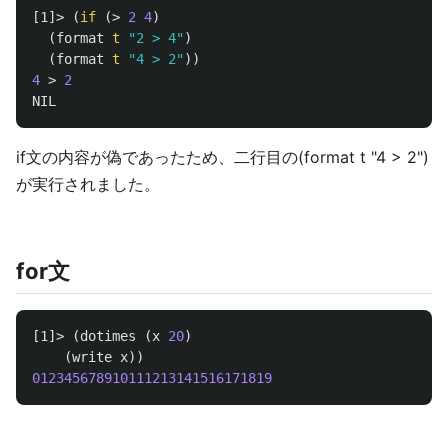
[1]>
(
if
(
>
2
4
)
(
format
t
"2 > 4"
)
(
format
t
"4 > 2"
))
4
>
2
NIL
if文の内容が偽であったため、二行目の(format t "4 > 2")
が実行されました。
for文
[1]>
(
dotimes
(
x
20
)
(
write
x
))
012345678910111213141516171819