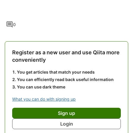
comment
0
Register as a new user and use Qiita more
conveniently
You get articles that match your needs
You can efficiently read back useful information
You can use dark theme
What you can do with signing up
Sign up
Login