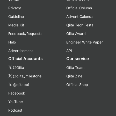
Privacy
Official Column
Guideline
Advent Calendar
Media Kit
Qiita Tech Festa
Feedback/Requests
Qiita Award
Help
Engineer White Paper
Advertisement
API
Official Accounts
Our service
@Qiita
Qiita Team
@qiita_milestone
Qiita Zine
@qiitapoi
Official Shop
Facebook
YouTube
Podcast