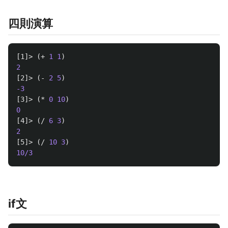
四則演算
[1]>
(
+
1
1
)
2
[2]>
(
-
2
5
)
-3
[3]>
(
*
0
10
)
0
[4]>
(
/
6
3
)
2
[5]>
(
/
10
3
)
10/3
if文