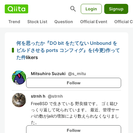
search
Login
Signup
Trend
Stock List
Question
Official Event
Official
何を思ったか『DO bit をたてない Unbound を
ビルドさせる ports コンフィグ』を(今更)作って
た件
likers
Mitsuhiro Suzuki
@
s_mitu
Follow
strnh h
@
strnh
FreeBSD で生きている 野良猫です。 ゴミ箱ひ
っくり返して叱られています。 最近、管理サー
バの数がjailの増加により数えられなくなりまし
た。
Follow