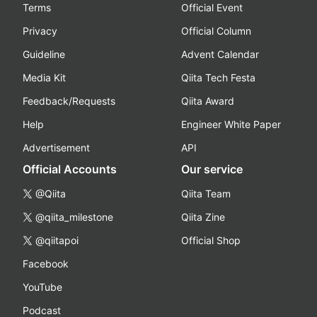
Terms
Official Event
Privacy
Official Column
Guideline
Advent Calendar
Media Kit
Qiita Tech Festa
Feedback/Requests
Qiita Award
Help
Engineer White Paper
Advertisement
API
Official Accounts
Our service
@Qiita
Qiita Team
@qiita_milestone
Qiita Zine
@qiitapoi
Official Shop
Facebook
YouTube
Podcast