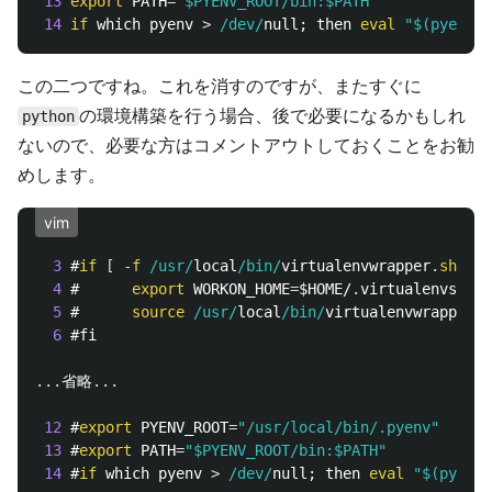
13
export
 PATH
=
"$PYENV_ROOT/bin:$PATH"
14
if
 which pyenv 
>
/dev/
null; then 
eval
"$(pyenv i
この二つですね。これを消すのですが、またすぐに
の環境構築を行う場合、後で必要になるかもしれ
python
ないので、必要な方はコメントアウトしておくことをお勧
めします。
vim
3
 #
if
[
-
f
/usr/
local
/bin/
virtualenvwrapper
.
sh
]
; 
4
 #      
export
 WORKON_HOME
=
$HOME/
.
virtualenvs

5
 #      
source
/usr/
local
/bin/
virtualenvwrapper
.
s
6
 #fi

...
省略
...
12
 #
export
 PYENV_ROOT
=
"/usr/local/bin/.pyenv"
13
 #
export
 PATH
=
"$PYENV_ROOT/bin:$PATH"
14
 #
if
 which pyenv 
>
/dev/
null; then 
eval
"$(pyenv 