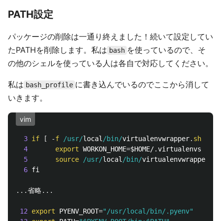
PATH設定
パッケージの削除は一通り終えました！続いて設定してい
たPATHを削除します。私は
を使っているので、そ
bash
の他のシェルを使っている人は各自で対応してください。
私は
に書き込んでいるのでここから消して
bash_profile
いきます。
vim
3
if
[
-
f
/usr/
local
/bin/
virtualenvwrapper
.
sh
]
; t
4
export
 WORKON_HOME
=
$HOME/
.
virtualenvs

5
source
/usr/
local
/bin/
virtualenvwrapper
.
sh
6
 fi

...
省略
...
12
export
 PYENV_ROOT
=
"/usr/local/bin/.pyenv"