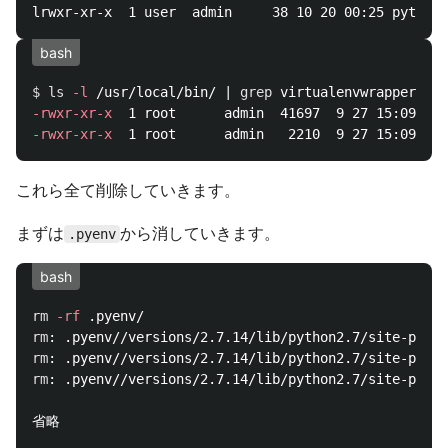
bash
$ 
ls
-l
 /usr/local/bin/ | 
grep 
-rwxr-xr-x
-rwxr-xr-x
これら全て削除していきます。
まずは
から消していきます。
.pyenv
bash
rm
-rf
rm
rm
rm
: .pyenv//versions/2.7.14/lib/python2.7/site-packa
省略
