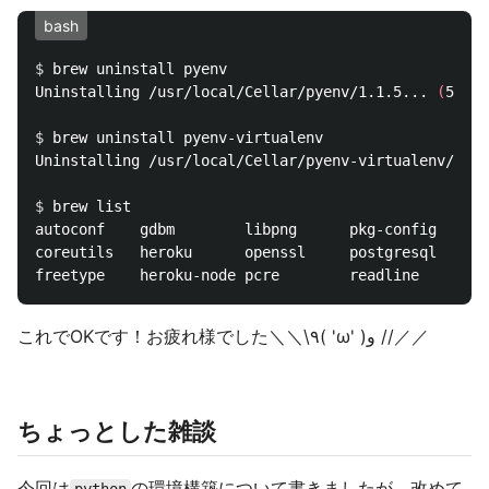
bash
$ 
brew uninstall pyenv

Uninstalling /usr/local/Cellar/pyenv/1.1.5... 
(
590 f
$ 
brew uninstall pyenv-virtualenv

Uninstalling /usr/local/Cellar/pyenv-virtualenv/1.1.
$ 
brew list

autoconf	gdbm		libpng		pkg-config	sqlite		zsh

coreutils	heroku		openssl		postgresql	tree

これでOKです！お疲れ様でした＼＼\٩( 'ω' )و //／／
ちょっとした雑談
今回は
の環境構築について書きましたが、改めて