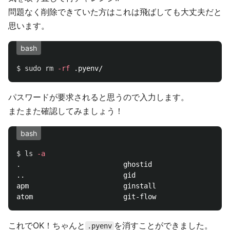
問題なく削除できていた方はこれは飛ばしても大丈夫だと
思います。
bash
$ 
sudo rm
-rf
パスワードが要求されると思うので入力します。
またまた確認してみましょう！
bash
$ 
ls
-a
.
                         ghostid                   
..                        gid                       
apm                       ginstall                  
これでOK！ちゃんと
を消すことができました。
.pyenv