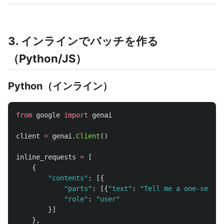
3. インラインでバッチを作る
（Python/JS）
Python（インライン）
from
google
import
genai
client
=
genai
.
Client
()
inline_requests
=
[
{
"
contents
"
:
[{
"
parts
"
:
[{
"
text
"
:
"
Tell me a one-senten
"
role
"
:
"
user
"
}]
},