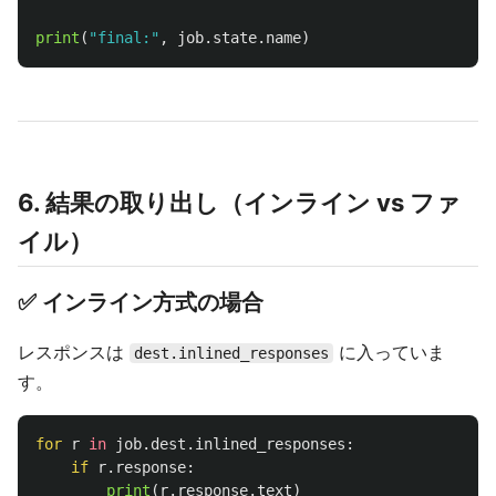
print
(
"
final:
"
,
job
.
state
.
name
)
6. 結果の取り出し（インライン vs ファ
イル）
✅ インライン方式の場合
レスポンスは
に入っていま
dest.inlined_responses
す。
for
r
in
job
.
dest
.
inlined_responses
:
if
r
.
response
:
print
(
r
.
response
.
text
)