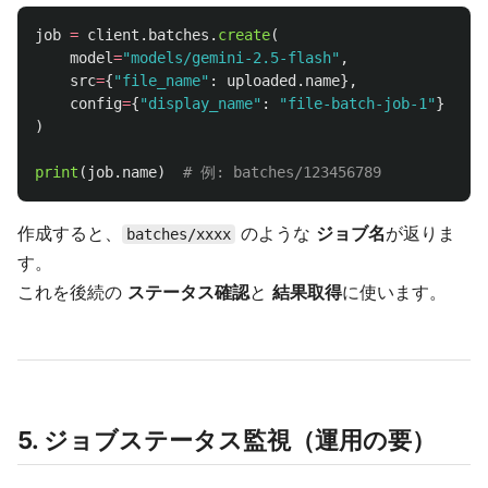
job
=
client
.
batches
.
create
(
model
=
"
models/gemini-2.5-flash
"
,
src
=
{
"
file_name
"
:
uploaded
.
name
},
config
=
{
"
display_name
"
:
"
file-batch-job-1
"
}
)
print
(
job
.
name
)
作成すると、
のような
ジョブ名
が返りま
batches/xxxx
す。
これを後続の
ステータス確認
と
結果取得
に使います。
5. ジョブステータス監視（運用の要）