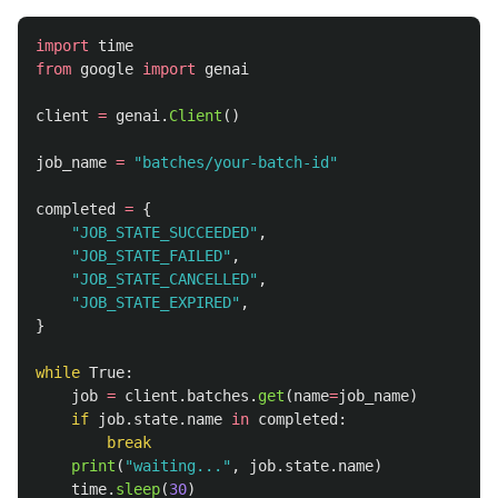
import
time
from
google
import
genai
client
=
genai
.
Client
()
job_name
=
"
batches/your-batch-id
"
completed
=
{
"
JOB_STATE_SUCCEEDED
"
,
"
JOB_STATE_FAILED
"
,
"
JOB_STATE_CANCELLED
"
,
"
JOB_STATE_EXPIRED
"
,
}
while
True
:
job
=
client
.
batches
.
get
(
name
=
job_name
)
if
job
.
state
.
name
in
completed
:
break
print
(
"
waiting...
"
,
job
.
state
.
name
)
time
.
sleep
(
30
)