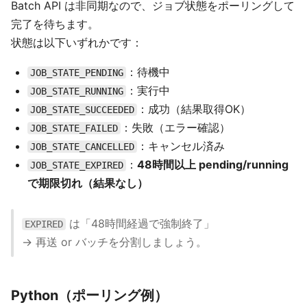
Batch API は非同期なので、ジョブ状態をポーリングして
完了を待ちます。
状態は以下いずれかです：
：待機中
JOB_STATE_PENDING
：実行中
JOB_STATE_RUNNING
：成功（結果取得OK）
JOB_STATE_SUCCEEDED
：失敗（エラー確認）
JOB_STATE_FAILED
：キャンセル済み
JOB_STATE_CANCELLED
：
48時間以上 pending/running
JOB_STATE_EXPIRED
で期限切れ（結果なし）
は「48時間経過で強制終了」
EXPIRED
→ 再送 or バッチを分割しましょう。
Python（ポーリング例）