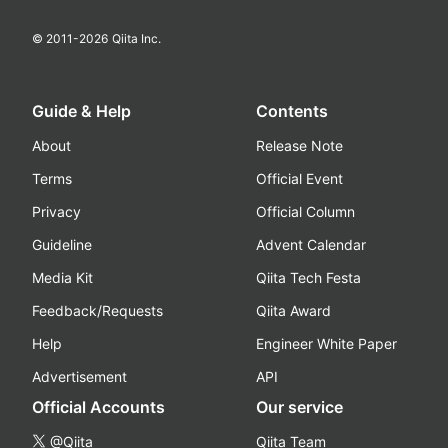
© 2011-
2026
Qiita Inc.
Guide & Help
Contents
About
Release Note
Terms
Official Event
Privacy
Official Column
Guideline
Advent Calendar
Media Kit
Qiita Tech Festa
Feedback/Requests
Qiita Award
Help
Engineer White Paper
Advertisement
API
Official Accounts
Our service
@Qiita
Qiita Team