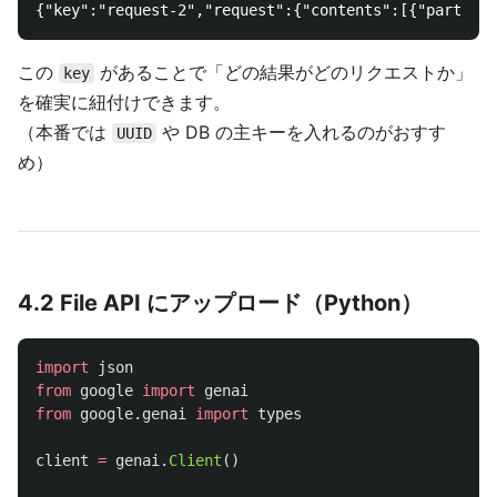
この
があることで「どの結果がどのリクエストか」
key
を確実に紐付けできます。
（本番では
や DB の主キーを入れるのがおすす
UUID
め）
4.2 File API にアップロード（Python）
import
json
from
google
import
genai
from
google.genai
import
types
client
=
genai
.
Client
()