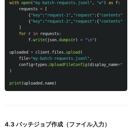
with
open
(
"
my-batch-requests.jsonl
"
,
"
w
"
)
as
f
:
requests
=
[
{
"
key
"
:
"
request-1
"
,
"
request
"
:{
"
contents
"
:[{
"
{
"
key
"
:
"
request-2
"
,
"
request
"
:{
"
contents
"
:[{
"
]
for
r
in
requests
:
f
.
write
(
json
.
dumps
(
r
)
+
"
\n
"
)
uploaded
=
client
.
files
.
upload
(
file
=
"
my-batch-requests.jsonl
"
,
config
=
types
.
UploadFileConfig
(
display_name
=
"
my-b
)
print
(
uploaded
.
name
)
4.3 バッチジョブ作成（ファイル入力）