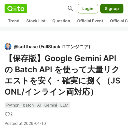
search
Login
Signup
Trend
Stock List
Question
Official Event
Official
@
softbase
(
FullStack ITエンジニア
)
【保存版】Google Gemini API
の Batch API を使って大量リク
エストを安く・確実に捌く（JS
ONL/インライン両対応）
Python
batch
AI
Gemini
LLM
2
Posted at
2026-01-10