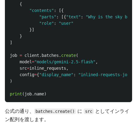
{
"
contents
"
:
[{
"
parts
"
:
[{
"
text
"
:
"
Why is the sky blue?
"
role
"
:
"
user
"
}]
}
]
job
=
client
.
batches
.
create
(
model
=
"
models/gemini-2.5-flash
"
,
src
=
inline_requests
,
config
=
{
"
display_name
"
:
"
inlined-requests-job-1
"
)
print
(
job
.
name
)
公式の通り、
に
としてインライ
batches.create()
src
ン配列を渡します。