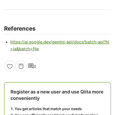
References
https://ai.google.dev/gemini-api/docs/batch-api?hl
=ja&batch=file
comment
0
Register as a new user and use Qiita more
conveniently
You get articles that match your needs